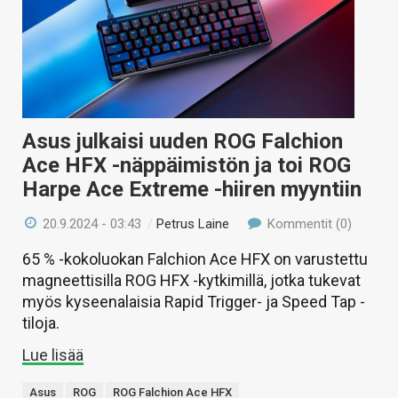
Asus julkaisi uuden ROG Falchion
Ace HFX -näppäimistön ja toi ROG
Harpe Ace Extreme -hiiren myyntiin
20.9.2024 - 03:43
/
Petrus Laine
Kommentit (0)
65 % -kokoluokan Falchion Ace HFX on varustettu
magneettisilla ROG HFX -kytkimillä, jotka tukevat
myös kyseenalaisia Rapid Trigger- ja Speed Tap -
tiloja.
Lue lisää
Asus
ROG
ROG Falchion Ace HFX