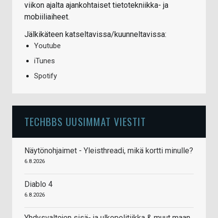
viikon ajalta ajankohtaiset tietotekniikka- ja
mobiiliaiheet.
Jälkikäteen katseltavissa/kuunneltavissa:
Youtube
iTunes
Spotify
TECHBBS UUSIMMAT VIESTIT
Näytönohjaimet - Yleisthreadi, mikä kortti minulle?
6.8.2026
Diablo 4
6.8.2026
Yhdysvaltojen sisä- ja ulkopolitiikka & muut maan