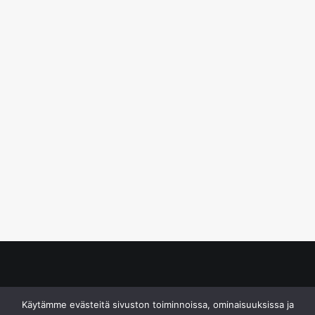
© S&J Media Oy
Käytämme evästeitä sivuston toiminnoissa, ominaisuuksissa ja