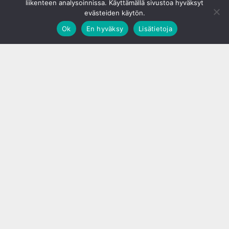
liikenteen analysoinnissa. Käyttämällä sivustoa hyväksyt
evästeiden käytön.
Ok
En hyväksy
Lisätietoja
;