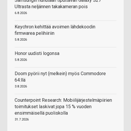
Samsungin huhutaan tiputtavan Galaxy S27
Ultrasta neljännen takakameran pois
6.8.2026
Keychron kehittää avoimen lähdekoodin
firmwarea pelihiiriin
5.8.2026
Honor uudisti logonsa
5.8.2026
Doom pyörii nyt (melkein) myös Commodore
64:llä
3.8.2026
Counterpoint Research: Mobiilijärjestelmäpiirien
toimitukset laskivat jopa 15 % vuoden
ensimmäisellä puoliskolla
31.7.2026