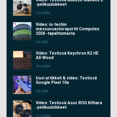
-pelikuulokkeet
15.6.2026
Video: io-techin
messuosastoraportit Computex
2026 -tapahtumasta
3.6.2026
Video: Testissä Keychron K2 HE
All-Wood
13.4.2026
Uusi artikkeli & video: Testissä
Google Pixel 10a
9.3.2026
Video: Testissä Asus ROG Kithara
-pelikuulokkeet
11.2.2026