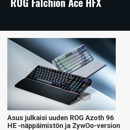
ROG Falchion Ace HFX
ARTIKKELIT
VIDEOT
TECHBBS
TIETOA
HINTA.FI
KAUPPA
VAIHDA TEEMA
HAKU
Asus julkaisi uuden ROG Azoth 96
HE -näppäimistön ja ZywOo-version