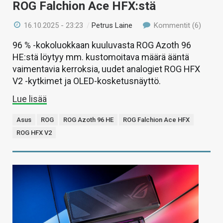
ROG Falchion Ace HFX:stä
16.10.2025 - 23:23
/
Petrus Laine
Kommentit (6)
96 % -kokoluokkaan kuuluvasta ROG Azoth 96
HE:stä löytyy mm. kustomoitava määrä ääntä
vaimentavia kerroksia, uudet analogiet ROG HFX
V2 -kytkimet ja OLED-kosketusnäyttö.
Lue lisää
Asus
ROG
ROG Azoth 96 HE
ROG Falchion Ace HFX
ROG HFX V2