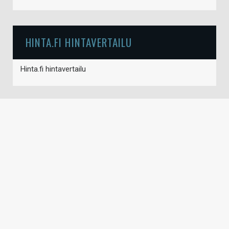
HINTA.FI HINTAVERTAILU
Hinta.fi hintavertailu