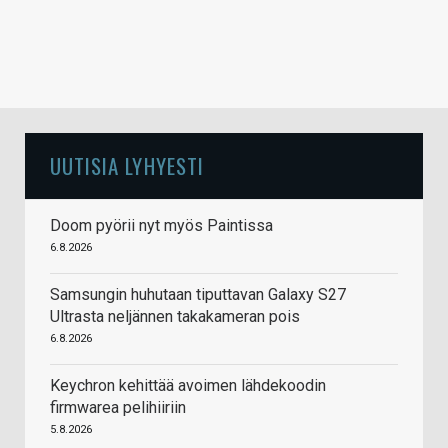
UUTISIA LYHYESTI
Doom pyörii nyt myös Paintissa
6.8.2026
Samsungin huhutaan tiputtavan Galaxy S27
Ultrasta neljännen takakameran pois
6.8.2026
Keychron kehittää avoimen lähdekoodin
firmwarea pelihiiriin
5.8.2026