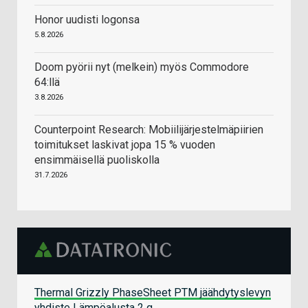
Honor uudisti logonsa
5.8.2026
Doom pyörii nyt (melkein) myös Commodore
64:llä
3.8.2026
Counterpoint Research: Mobiilijärjestelmäpiirien
toimitukset laskivat jopa 15 % vuoden
ensimmäisellä puoliskolla
31.7.2026
Thermal Grizzly PhaseSheet PTM jäähdytyslevyn
yhdiste Lämpöalusta 2 g