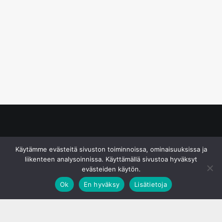
© S&J Media Oy
Käytämme evästeitä sivuston toiminnoissa, ominaisuuksissa ja
liikenteen analysoinnissa. Käyttämällä sivustoa hyväksyt
evästeiden käytön.
Ok
En hyväksy
Lisätietoja
;