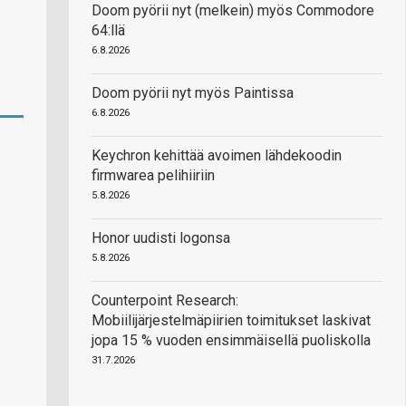
Doom pyörii nyt (melkein) myös Commodore
64:llä
6.8.2026
Doom pyörii nyt myös Paintissa
6.8.2026
Keychron kehittää avoimen lähdekoodin
firmwarea pelihiiriin
5.8.2026
Honor uudisti logonsa
5.8.2026
Counterpoint Research:
Mobiilijärjestelmäpiirien toimitukset laskivat
jopa 15 % vuoden ensimmäisellä puoliskolla
31.7.2026