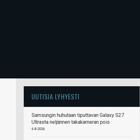
UUTISIA LYHYESTI
Samsungin huhutaan tiputtavan Galaxy S27
Ultrasta neljännen takakameran pois
6.8.2026