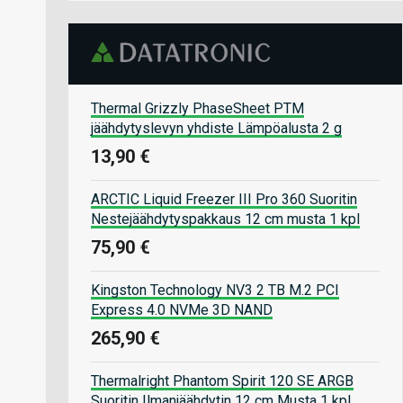
Thermal Grizzly PhaseSheet PTM
jäähdytyslevyn yhdiste Lämpöalusta 2 g
13,90 €
ARCTIC Liquid Freezer III Pro 360 Suoritin
Nestejäähdytyspakkaus 12 cm musta 1 kpl
75,90 €
Kingston Technology NV3 2 TB M.2 PCI
Express 4.0 NVMe 3D NAND
265,90 €
Thermalright Phantom Spirit 120 SE ARGB
Suoritin Ilmanjäähdytin 12 cm Musta 1 kpl