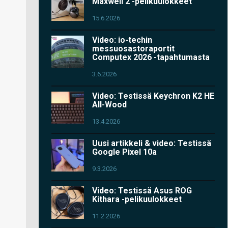
Maxwell 2 -pelikuulokkeet
15.6.2026
Video: io-techin
messuosastoraportit
Computex 2026 -tapahtumasta
3.6.2026
Video: Testissä Keychron K2 HE
All-Wood
13.4.2026
Uusi artikkeli & video: Testissä
Google Pixel 10a
9.3.2026
Video: Testissä Asus ROG
Kithara -pelikuulokkeet
11.2.2026