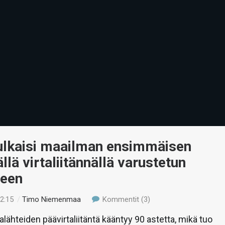
julkaisi maailman ensimmäisen
llä virtaliitännällä varustetun
teen
22:15
/
Timo Niemenmaa
Kommentit (3)
alähteiden päävirtaliitäntä kääntyy 90 astetta, mikä tuo