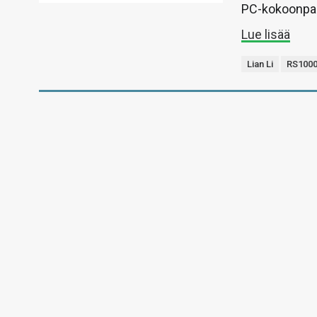
PC-kokoonpan
Lue lisää
Lian Li
RS100