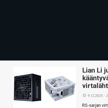
Lian Li 
kääntyvä
virtaläh
9.12.2025 - 
RS-sarjan virt