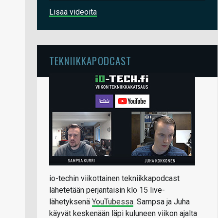
Lisää videoita
TEKNIIKKAPODCAST
io-techin viikottainen tekniikkapodcast
lähetetään perjantaisin klo 15 live-
lähetyksenä
YouTubessa
. Sampsa ja Juha
käyvät keskenään läpi kuluneen viikon ajalta