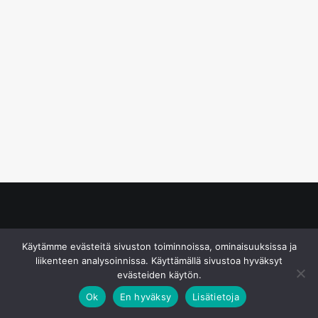
© S&J Media Oy
Käytämme evästeitä sivuston toiminnoissa, ominaisuuksissa ja
liikenteen analysoinnissa. Käyttämällä sivustoa hyväksyt
evästeiden käytön.
Ok
En hyväksy
Lisätietoja