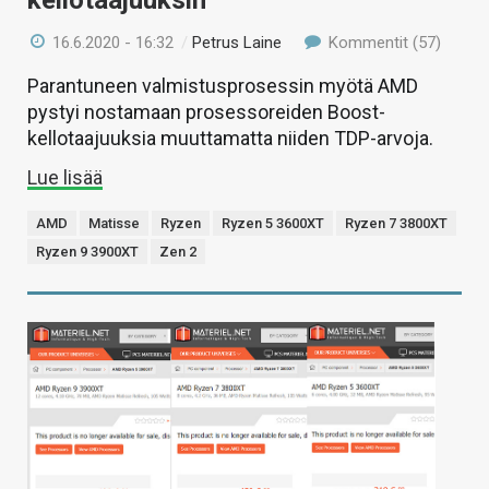
kellotaajuuksin
16.6.2020 - 16:32
/
Petrus Laine
Kommentit (57)
Parantuneen valmistusprosessin myötä AMD
pystyi nostamaan prosessoreiden Boost-
kellotaajuuksia muuttamatta niiden TDP-arvoja.
Lue lisää
AMD
Matisse
Ryzen
Ryzen 5 3600XT
Ryzen 7 3800XT
Ryzen 9 3900XT
Zen 2