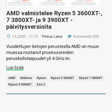
AMD valmistelee Ryzen 5 3600XT-,
7 3800XT- ja 9 3900XT -
päivitysversioita
1.6.2020 - 21:10
/
Petrus Laine
Kommentit (39)
Vuodettujen tietojen perusteella AMD on muun
muassa nostanut prosessoreiden
peruskellotaajuudet yli 4 GHz:iin.
Lue lisää
AMD
Matisse
Ryzen
Ryzen 5 3600XT
Ryzen 7 3800XT
Ryzen 9 3900XT
Zen 2