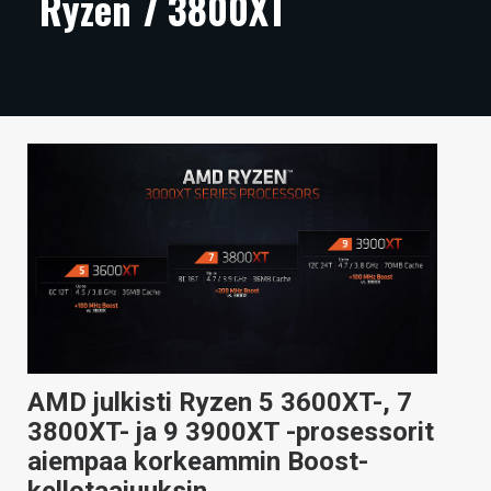
Ryzen 7 3800XT
ARTIKKELIT
VIDEOT
TECHBBS
TIETOA
HINTA.FI
KAUPPA
VAIHDA TEEMA
AMD julkisti Ryzen 5 3600XT-, 7
HAKU
3800XT- ja 9 3900XT -prosessorit
aiempaa korkeammin Boost-