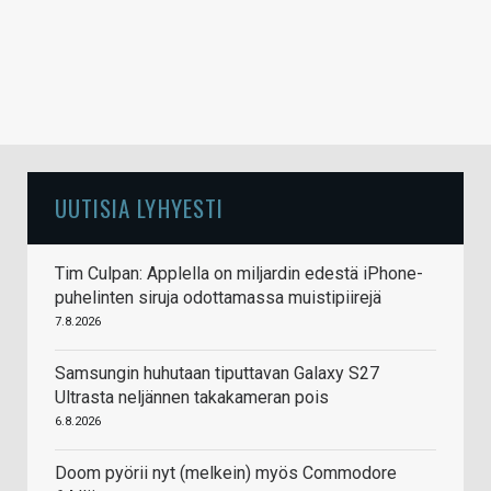
UUTISIA LYHYESTI
Tim Culpan: Applella on miljardin edestä iPhone-
puhelinten siruja odottamassa muistipiirejä
7.8.2026
Samsungin huhutaan tiputtavan Galaxy S27
Ultrasta neljännen takakameran pois
6.8.2026
Doom pyörii nyt (melkein) myös Commodore