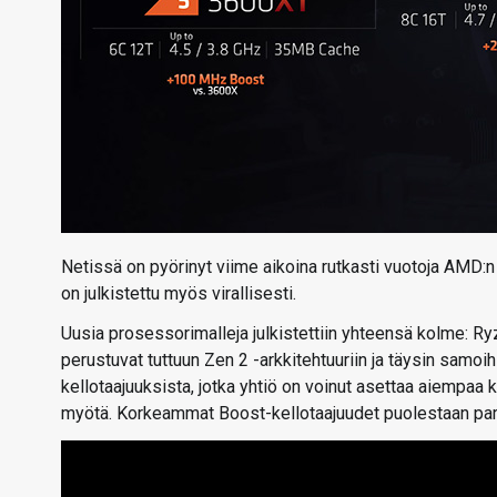
Netissä on pyörinyt viime aikoina rutkasti vuotoja AMD:n
on julkistettu myös virallisesti.
Uusia prosessorimalleja julkistettiin yhteensä kolme: 
perustuvat tuttuun Zen 2 -arkkitehtuuriin ja täysin samoih
kellotaajuuksista, jotka yhtiö on voinut asettaa aiempa
myötä. Korkeammat Boost-kellotaajuudet puolestaan par