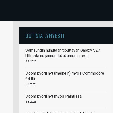
UUTISIA LYHYESTI
Samsungin huhutaan tiputtavan Galaxy S27
Ultrasta neljännen takakameran pois
6.8.2026
Doom pyörii nyt (melkein) myös Commodore
64:llä
6.8.2026
Doom pyörii nyt myös Paintissa
6.8.2026