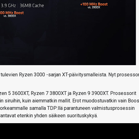
 tulevien Ryzen 3000 -sarjan XT-päivitysmalleista. Nyt prosessor
Ryzen 5 3600XT, Ryzen 7 3800XT ja Ryzen 9 3900XT. Prosessorit
in siruihin, kuin aiemmatkin mallit. Erot muodostuvatkin vain Boos
a korkeammalle samalla TDP:llä parantuneen valmistusprosessin
antavat etenkin yhden säikeen suorituskykyä.