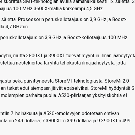
i suorittaa SMT-teknologian avulla samanaikaisesti 12 säiettä. 
otaajuus 100 MHz 3600X-mallia korkeampi 4,5 GHz.
säiettä. Prosessorin peruskellotaajuus on 3,9 GHz ja Boost-
ä 4,7 GHz:iin.
 peruskellotaajuus on 3,8 GHz ja Boost-kellotaajuus 100 MHz
dytin, mutta 3800XT ja 3900XT tulevat myyntiin ilman jäähdytyst
ettua nestekiertoa tai yhtä tehokasta ilmajäähdytystä, jotta
asta sekä päivittyneestä StoreMI-teknologiasta. StoreMi 2.0
 sen tarkat edut aiempaan jäivät epäselviksi. StoreMI hyödyntää 
e molempien parhaita puolia. A520-piirisarjan yksityiskohtia ei
tiin 7. heinäkuuta ja A520-emolevyjen odotetaan ehtivän
nta on 249 dollaria, 7 3800XT:n 399 dollaria ja 9 3900XT:n 499