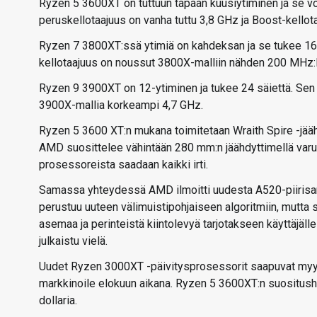
Ryzen 5 3600XT on tuttuun tapaan kuusiytiminen ja se vo
peruskellotaajuus on vanha tuttu 3,8 GHz ja Boost-kell
Ryzen 7 3800XT:ssä ytimiä on kahdeksan ja se tukee 16 
kellotaajuus on noussut 3800X-malliin nähden 200 MHz:ll
Ryzen 9 3900XT on 12-ytiminen ja tukee 24 säiettä. Sen
3900X-mallia korkeampi 4,7 GHz.
Ryzen 5 3600 XT:n mukana toimitetaan Wraith Spire -jääh
AMD suosittelee vähintään 280 mm:n jäähdyttimellä varust
prosessoreista saadaan kaikki irti.
Samassa yhteydessä AMD ilmoitti uudesta A520-piirisarj
perustuu uuteen välimuistipohjaiseen algoritmiin, mutta
asemaa ja perinteistä kiintolevyä tarjotakseen käyttäjäll
julkaistu vielä.
Uudet Ryzen 3000XT -päivitysprosessorit saapuvat myyn
markkinoile elokuun aikana. Ryzen 5 3600XT:n suositushi
dollaria.