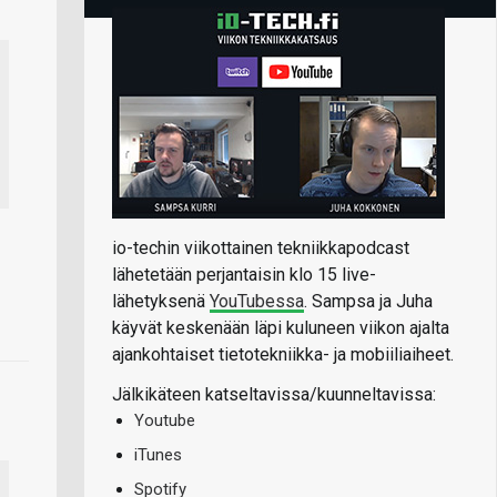
io-techin viikottainen tekniikkapodcast
lähetetään perjantaisin klo 15 live-
lähetyksenä
YouTubessa
. Sampsa ja Juha
käyvät keskenään läpi kuluneen viikon ajalta
ajankohtaiset tietotekniikka- ja mobiiliaiheet.
Jälkikäteen katseltavissa/kuunneltavissa:
Youtube
iTunes
Spotify