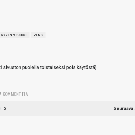
RYZEN 9 3900XT
ZEN 2
sivuston puolella toistaiseksi pois käytöstä)
7 KOMMENTTIA
2
Seuraava 