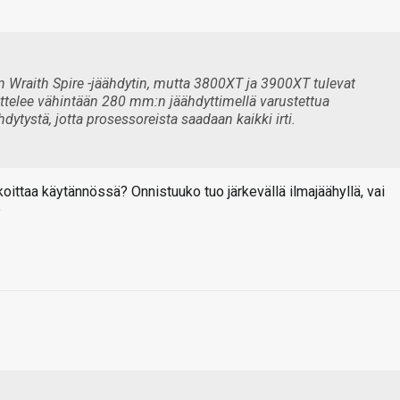
Wraith Spire -jäähdytin, mutta 3800XT ja 3900XT tulevat
ttelee vähintään 280 mm:n jäähdyttimellä varustettua
dytystä, jotta prosessoreista saadaan kaikki irti.
koittaa käytännössä? Onnistuuko tuo järkevällä ilmajäähyllä, vai
?