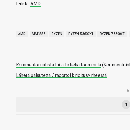
Lähde:
AMD
AMD
MATISSE
RYZEN
RYZEN 5 3600XT
RYZEN 7 3800XT
Kommentoi uutista tai artikkelia foorumilla
(Kommentointi 
Lähetä palautetta / raportoi kirjoitusvirheestä
5
1