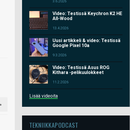
3.6.2026
Video: Testissä Keychron K2 HE
All-Wood
13.4.2026
Uusi artikkeli & video: Testissä
Google Pixel 10a
9.3.2026
Video: Testissä Asus ROG
Kithara -pelikuulokkeet
11.2.2026
Lisää videoita
»
TEKNIIKKAPODCAST