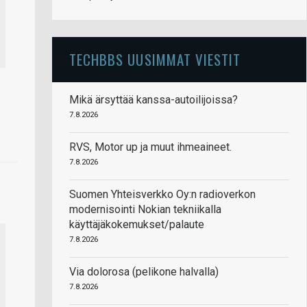
TECHBBS UUSIMMAT VIESTIT
Mikä ärsyttää kanssa-autoilijoissa?
7.8.2026
RVS, Motor up ja muut ihmeaineet.
7.8.2026
Suomen Yhteisverkko Oy:n radioverkon
modernisointi Nokian tekniikalla
käyttäjäkokemukset/palaute
7.8.2026
Via dolorosa (pelikone halvalla)
7.8.2026