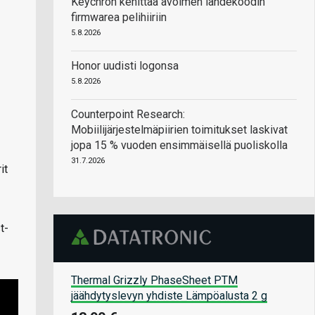
Keychron kehittää avoimen lähdekoodin
firmwarea pelihiiriin
5.8.2026
Honor uudisti logonsa
5.8.2026
Counterpoint Research:
Mobiilijärjestelmäpiirien toimitukset laskivat
jopa 15 % vuoden ensimmäisellä puoliskolla
31.7.2026
it
t-
Thermal Grizzly PhaseSheet PTM
jäähdytyslevyn yhdiste Lämpöalusta 2 g