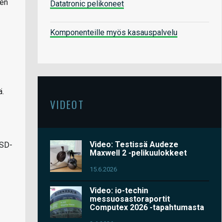
Sen
Datatronic pelikoneet
Komponenteille myös kasauspalvelu
ä.
VIDEOT
Video: Testissä Audeze
SSD-
Maxwell 2 -pelikuulokkeet
15.6.2026
Video: io-techin
messuosastoraportit
Computex 2026 -tapahtumasta