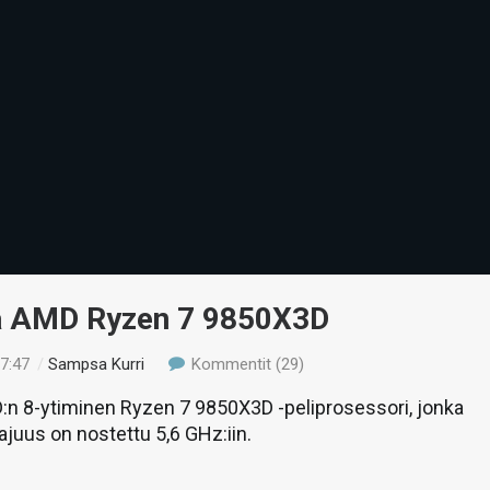
ä AMD Ryzen 7 9850X3D
17:47
/
Sampsa Kurri
Kommentit (29)
:n 8-ytiminen Ryzen 7 9850X3D -peliprosessori, jonka
ajuus on nostettu 5,6 GHz:iin.