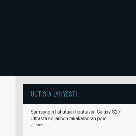
UUTISIA LYHYESTI
Samsungin huhutaan tiputtavan Galaxy S27
Ultrasta neljännen takakameran pois
7.8.2026