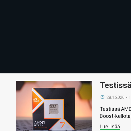
Testiss
28.1.2026 - 
Testissä AMD
Boost-kellota
Lue lisää