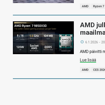
AMD
Ryzen 7
AMD jul
maailma
6.1.2026 - 20
AMD päivitti 
Lue lisää
AMD
CES 202