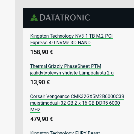
Kingston Technology NV3 1 TB M.2 PCI
Express 4.0 NVMe 3D NAND
158,90 €
Thermal Grizzly PhaseSheet PTM
jäähdytyslevyn yhdiste Lämpöalusta 2 g
13,90 €
Corsair Vengeance CMK32GX5M2B6000C38
muistimoduuli 32 GB 2 x 16 GB DDR5 6000
MHz
479,90 €
Kingston Technology FURY Beast