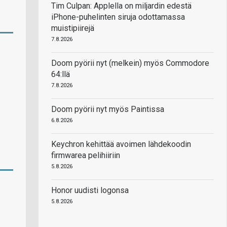
Tim Culpan: Applella on miljardin edestä
iPhone-puhelinten siruja odottamassa
muistipiirejä
7.8.2026
Doom pyörii nyt (melkein) myös Commodore
64:llä
7.8.2026
Doom pyörii nyt myös Paintissa
6.8.2026
Keychron kehittää avoimen lähdekoodin
firmwarea pelihiiriin
5.8.2026
Honor uudisti logonsa
5.8.2026