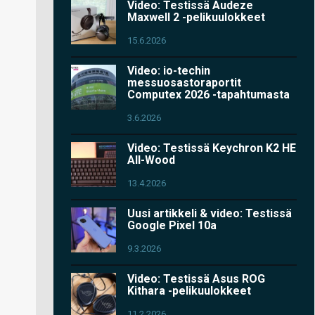
Video: Testissä Audeze
Maxwell 2 -pelikuulokkeet
15.6.2026
Video: io-techin
messuosastoraportit
Computex 2026 -tapahtumasta
3.6.2026
Video: Testissä Keychron K2 HE
All-Wood
13.4.2026
Uusi artikkeli & video: Testissä
Google Pixel 10a
9.3.2026
Video: Testissä Asus ROG
Kithara -pelikuulokkeet
11.2.2026