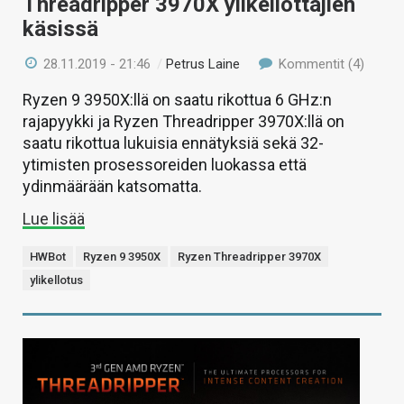
Threadripper 3970X ylikellottajien
käsissä
28.11.2019 - 21:46
/
Petrus Laine
Kommentit (4)
Ryzen 9 3950X:llä on saatu rikottua 6 GHz:n
rajapyykki ja Ryzen Threadripper 3970X:llä on
saatu rikottua lukuisia ennätyksiä sekä 32-
ytimisten prosessoreiden luokassa että
ydinmäärään katsomatta.
Lue lisää
HWBot
Ryzen 9 3950X
Ryzen Threadripper 3970X
ylikellotus