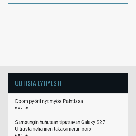
UUTISIA LYHYESTI
Doom pyörii nyt myös Paintissa
6.8.2026
Samsungin huhutaan tiputtavan Galaxy S27
Ultrasta neljännen takakameran pois
6.8.2026