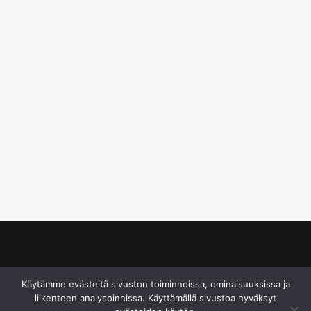
© S&J Media Oy
Käytämme evästeitä sivuston toiminnoissa, ominaisuuksissa ja
liikenteen analysoinnissa. Käyttämällä sivustoa hyväksyt