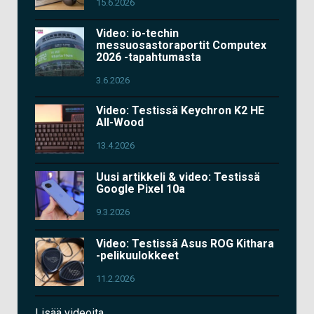
15.6.2026
Video: io-techin
messuosastoraportit Computex
2026 -tapahtumasta
3.6.2026
Video: Testissä Keychron K2 HE
All-Wood
13.4.2026
Uusi artikkeli & video: Testissä
Google Pixel 10a
9.3.2026
Video: Testissä Asus ROG Kithara
-pelikuulokkeet
11.2.2026
Lisää videoita