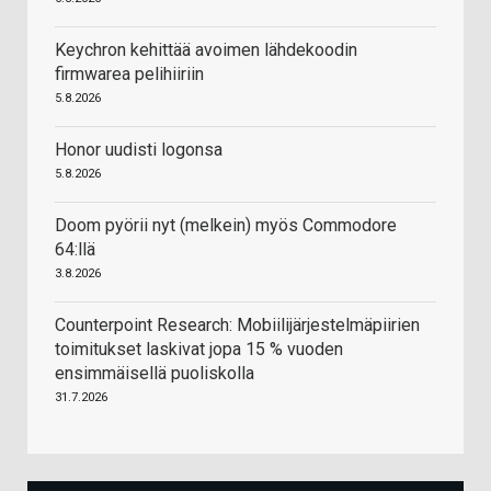
Keychron kehittää avoimen lähdekoodin
firmwarea pelihiiriin
5.8.2026
Honor uudisti logonsa
5.8.2026
Doom pyörii nyt (melkein) myös Commodore
64:llä
3.8.2026
Counterpoint Research: Mobiilijärjestelmäpiirien
toimitukset laskivat jopa 15 % vuoden
ensimmäisellä puoliskolla
31.7.2026