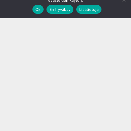
evästeiden käytön.
Ok
En hyväksy
Lisätietoja
;