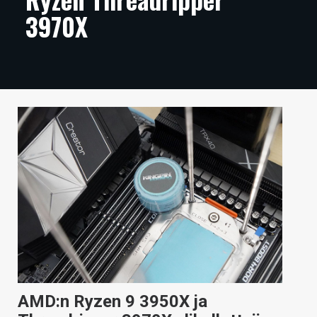
3970X
ARTIKKELIT
VIDEOT
TECHBBS
TIETOA
HINTA.FI
KAUPPA
VAIHDA TEEMA
HAKU
AMD:n Ryzen 9 3950X ja