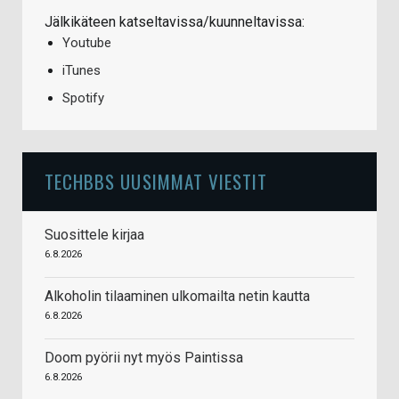
Jälkikäteen katseltavissa/kuunneltavissa:
Youtube
iTunes
Spotify
TECHBBS UUSIMMAT VIESTIT
Suosittele kirjaa
6.8.2026
Alkoholin tilaaminen ulkomailta netin kautta
6.8.2026
Doom pyörii nyt myös Paintissa
6.8.2026