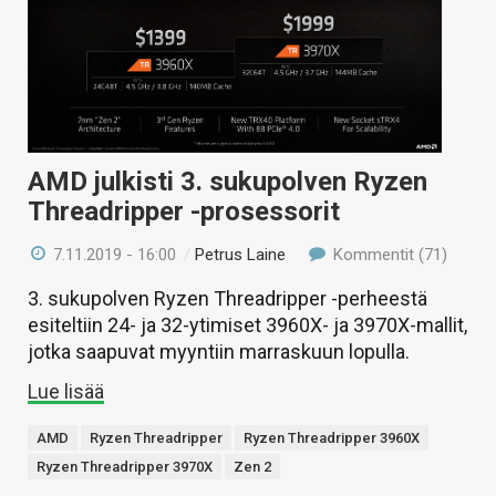
AMD julkisti 3. sukupolven Ryzen
Threadripper -prosessorit
7.11.2019 - 16:00
/
Petrus Laine
Kommentit (71)
3. sukupolven Ryzen Threadripper -perheestä
esiteltiin 24- ja 32-ytimiset 3960X- ja 3970X-mallit,
jotka saapuvat myyntiin marraskuun lopulla.
Lue lisää
AMD
Ryzen Threadripper
Ryzen Threadripper 3960X
Ryzen Threadripper 3970X
Zen 2