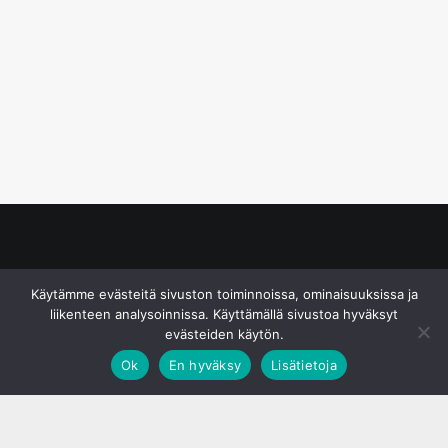
© S&J Media Oy
Käytämme evästeitä sivuston toiminnoissa, ominaisuuksissa ja
liikenteen analysoinnissa. Käyttämällä sivustoa hyväksyt
evästeiden käytön.
Ok
En hyväksy
Lisätietoja
;