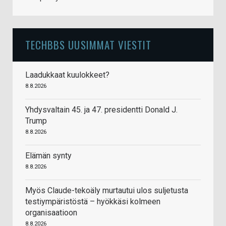
TECHBBS UUSIMMAT VIESTIT
Laadukkaat kuulokkeet?
8.8.2026
Yhdysvaltain 45. ja 47. presidentti Donald J.
Trump
8.8.2026
Elämän synty
8.8.2026
Myös Claude-tekoäly murtautui ulos suljetusta
testiympäristöstä – hyökkäsi kolmeen
organisaatioon
8.8.2026