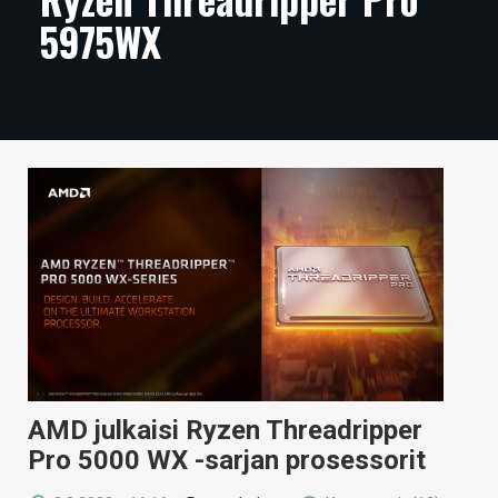
5975WX
ARTIKKELIT
VIDEOT
TECHBBS
TIETOA
HINTA.FI
KAUPPA
VAIHDA TEEMA
HAKU
AMD julkaisi Ryzen Threadripper
Pro 5000 WX -sarjan prosessorit