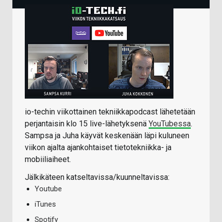
io-techin viikottainen tekniikkapodcast lähetetään
perjantaisin klo 15 live-lähetyksenä
YouTubessa
.
Sampsa ja Juha käyvät keskenään läpi kuluneen
viikon ajalta ajankohtaiset tietotekniikka- ja
mobiiliaiheet.
Jälkikäteen katseltavissa/kuunneltavissa:
Youtube
iTunes
Spotify