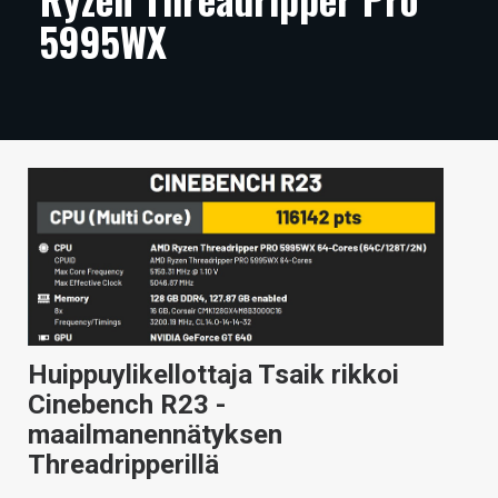
5995WX
ARTIKKELIT
VIDEOT
TECHBBS
TIETOA
HINTA.FI
KAUPPA
VAIHDA TEEMA
Huippuylikellottaja Tsaik rikkoi
Cinebench R23 -
HAKU
maailmanennätyksen
Threadripperillä