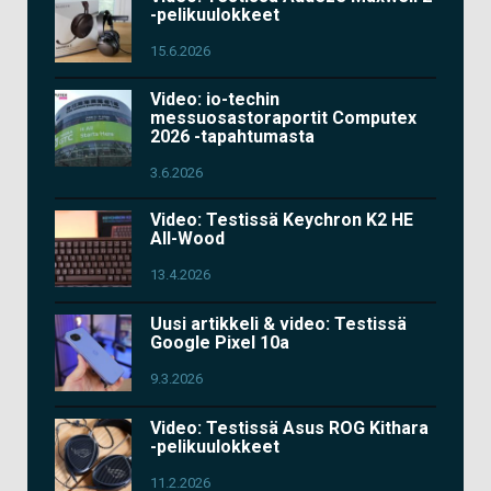
-pelikuulokkeet
15.6.2026
Video: io-techin
messuosastoraportit Computex
2026 -tapahtumasta
3.6.2026
Video: Testissä Keychron K2 HE
All-Wood
13.4.2026
Uusi artikkeli & video: Testissä
Google Pixel 10a
9.3.2026
Video: Testissä Asus ROG Kithara
-pelikuulokkeet
11.2.2026