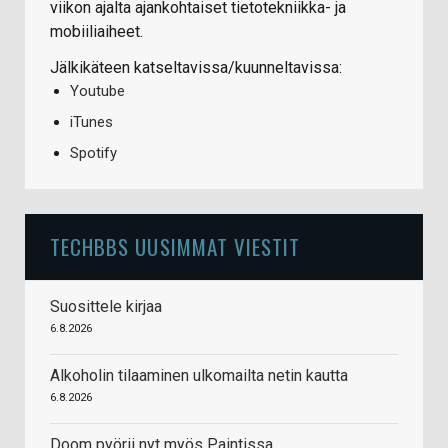
viikon ajalta ajankohtaiset tietotekniikka- ja
mobiiliaiheet.
Jälkikäteen katseltavissa/kuunneltavissa:
Youtube
iTunes
Spotify
TECHBBS UUSIMMAT VIESTIT
Suosittele kirjaa
6.8.2026
Alkoholin tilaaminen ulkomailta netin kautta
6.8.2026
Doom pyörii nyt myös Paintissa