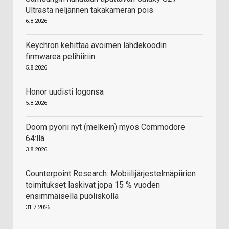
Ultrasta neljännen takakameran pois
6.8.2026
Keychron kehittää avoimen lähdekoodin
firmwarea pelihiiriin
5.8.2026
Honor uudisti logonsa
5.8.2026
Doom pyörii nyt (melkein) myös Commodore
64:llä
3.8.2026
Counterpoint Research: Mobiilijärjestelmäpiirien
toimitukset laskivat jopa 15 % vuoden
ensimmäisellä puoliskolla
31.7.2026