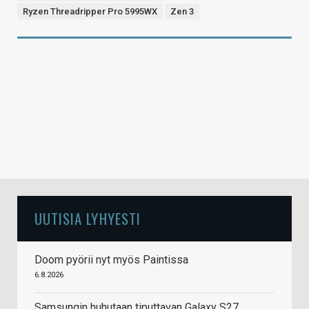
Ryzen Threadripper Pro 5995WX
Zen 3
UUTISIA LYHYESTI
Doom pyörii nyt myös Paintissa
6.8.2026
Samsungin huhutaan tiputtavan Galaxy S27