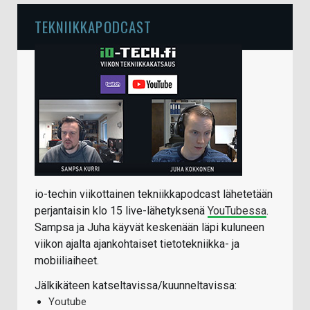
TEKNIIKKAPODCAST
io-techin viikottainen tekniikkapodcast lähetetään
perjantaisin klo 15 live-lähetyksenä
YouTubessa
.
Sampsa ja Juha käyvät keskenään läpi kuluneen
viikon ajalta ajankohtaiset tietotekniikka- ja
mobiiliaiheet.
Jälkikäteen katseltavissa/kuunneltavissa:
Youtube