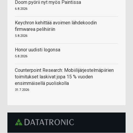
Doom pyörii nyt myös Paintissa
6.8.2026
Keychron kehittää avoimen lähdekoodin
firmwarea pelihiiriin
5.8.2026
Honor uudisti logonsa
5.8.2026
Counterpoint Research: Mobiilijärjestelmäpiirien
toimitukset laskivat jopa 15 % vuoden
ensimmäisellä puoliskolla
31.7.2026