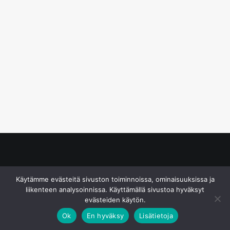
© S&J Media Oy
Käytämme evästeitä sivuston toiminnoissa, ominaisuuksissa ja
liikenteen analysoinnissa. Käyttämällä sivustoa hyväksyt
evästeiden käytön.
Ok
En hyväksy
Lisätietoja