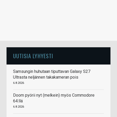
UUTISIA LYHYESTI
Samsungin huhutaan tiputtavan Galaxy S27
Ultrasta neljännen takakameran pois
6.8.2026
Doom pyörii nyt (melkein) myös Commodore
64:llä
6.8.2026