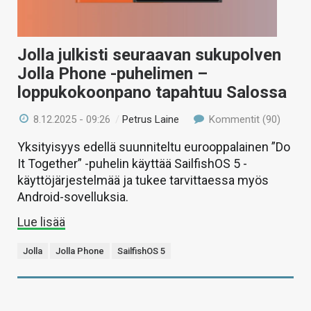
Jolla julkisti seuraavan sukupolven
Jolla Phone -puhelimen –
loppukokoonpano tapahtuu Salossa
8.12.2025 - 09:26
/
Petrus Laine
Kommentit (90)
Yksityisyys edellä suunniteltu eurooppalainen ”Do
It Together” -puhelin käyttää SailfishOS 5 -
käyttöjärjestelmää ja tukee tarvittaessa myös
Android-sovelluksia.
Lue lisää
Jolla
Jolla Phone
SailfishOS 5