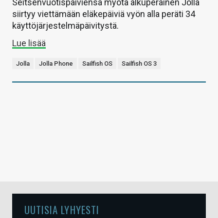
Seitsenvuotispäiviensä myötä alkuperäinen Jolla
siirtyy viettämään eläkepäiviä vyön alla peräti 34
käyttöjärjestelmäpäivitystä.
Lue lisää
Jolla
Jolla Phone
Sailfish OS
Sailfish OS 3
UUTISIA LYHYESTI