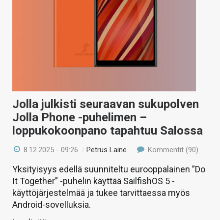
Jolla julkisti seuraavan sukupolven
Jolla Phone -puhelimen –
loppukokoonpano tapahtuu Salossa
8.12.2025 - 09:26
/
Petrus Laine
Kommentit (90)
Yksityisyys edellä suunniteltu eurooppalainen ”Do
It Together” -puhelin käyttää SailfishOS 5 -
käyttöjärjestelmää ja tukee tarvittaessa myös
Android-sovelluksia.