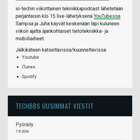
io-techin viikottainen tekniikkapodcast lähetetään
perjantaisin klo 15 live-lähetyksenä
YouTubessa
.
Sampsa ja Juha käyvät keskenään läpi kuluneen
viikon ajalta ajankohtaiset tietotekniikka- ja
mobiiliaiheet.
Jälkikäteen katseltavissa/kuunneltavissa:
Youtube
iTunes
Spotify
TECHBBS UUSIMMAT VIESTIT
Pyöräily
7.8.2026