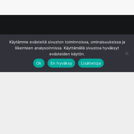
© S&J Media Oy
Käytämme evästeitä sivuston toiminnoissa, ominaisuuksissa ja
liikenteen analysoinnissa. Käyttämällä sivustoa hyväksyt
evästeiden käytön.
Ok
En hyväksy
Lisätietoja
;