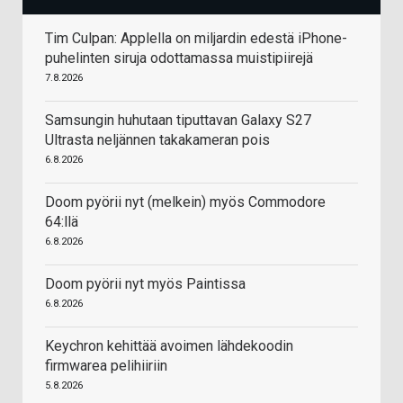
Tim Culpan: Applella on miljardin edestä iPhone-
puhelinten siruja odottamassa muistipiirejä
7.8.2026
Samsungin huhutaan tiputtavan Galaxy S27
Ultrasta neljännen takakameran pois
6.8.2026
Doom pyörii nyt (melkein) myös Commodore
64:llä
6.8.2026
Doom pyörii nyt myös Paintissa
6.8.2026
Keychron kehittää avoimen lähdekoodin
firmwarea pelihiiriin
5.8.2026