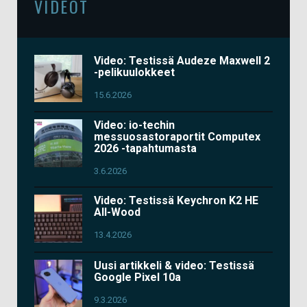
VIDEOT
Video: Testissä Audeze Maxwell 2
-pelikuulokkeet
15.6.2026
Video: io-techin
messuosastoraportit Computex
2026 -tapahtumasta
3.6.2026
Video: Testissä Keychron K2 HE
All-Wood
13.4.2026
Uusi artikkeli & video: Testissä
Google Pixel 10a
9.3.2026