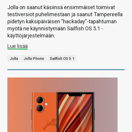
Jolla on saanut käsiinsä ensimmäiset toimivat
testiversiot puhelimestaan ja saanut Tampereella
pidetyn kaksipäiväisen ”hackaday”-tapahtuman
myötä ne käynnistymään Sailfish OS 5.1 -
käyttöjärjestelmään.
Lue lisää
Jolla
Jolla Phone
Sailfish OS 5.1