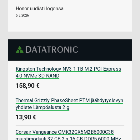
Honor uudisti logonsa
5.8.2026
Kingston Technology NV3 1 TB M.2 PCI Express
4.0 NVMe 3D NAND
158,90 €
Thermal Grizzly PhaseSheet PTM jäähdytyslevyn
yhdiste Lämpöalusta 2 g
13,90 €
Corsair Vengeance CMK32GX5M2B6000C38
muistimoduuli 32 GB 2 x 16 GB DDR5 6000 MHz