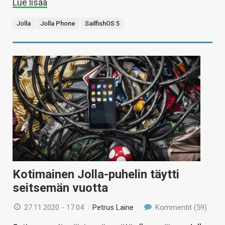
Lue lisää
Jolla
Jolla Phone
SailfishOS 5
Kotimainen Jolla-puhelin täytti
seitsemän vuotta
27.11.2020 - 17:04
/
Petrus Laine
Kommentit (59)