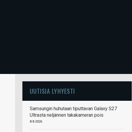
UUTISIA LYHYESTI
Samsungin huhutaan tiputtavan Galaxy S27
Ultrasta neljännen takakameran pois
8.8.2026