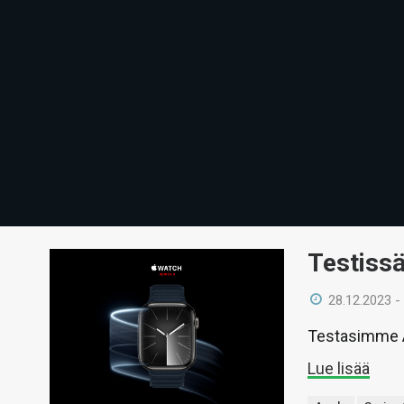
Testissä
28.12.2023 -
Testasimme A
Lue lisää