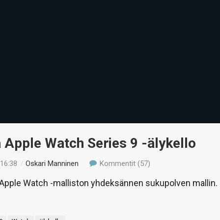
 Apple Watch Series 9 -älykello
 16:38
/
Oskari Manninen
Kommentit (57)
pple Watch -malliston yhdeksännen sukupolven mallin.