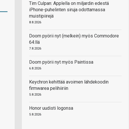
Tim Culpan: Applella on miljardin edestä
iPhone-puhelinten siruja odottamassa
muistipiirejä
8.8.2026
Doom pyörii nyt (melkein) myös Commodore
64:llä
7.8.2026
Doom pyörii nyt myös Paintissa
6.8.2026
Keychron kehittää avoimen lähdekoodin
firmwarea pelihiiriin
5.8.2026
Honor uudisti logonsa
5.8.2026