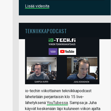
Lisää videoita
TEKNIIKKAPODCAST
io-techin viikottainen tekniikkapodcast
lähetetään perjantaisin klo 15 live-
lähetyksenä
YouTubessa
. Sampsa ja Juha
käyvät keskenään läpi kuluneen viikon ajalta