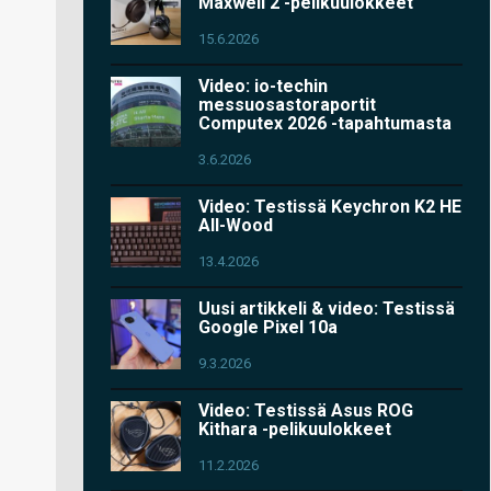
Maxwell 2 -pelikuulokkeet
15.6.2026
Video: io-techin
messuosastoraportit
Computex 2026 -tapahtumasta
3.6.2026
Video: Testissä Keychron K2 HE
All-Wood
13.4.2026
Uusi artikkeli & video: Testissä
Google Pixel 10a
9.3.2026
Video: Testissä Asus ROG
Kithara -pelikuulokkeet
11.2.2026