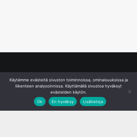
© S&J Media Oy
Käytämme evästeitä sivuston toiminnoissa, ominaisuuksissa ja
liikenteen analysoinnissa. Käyttämällä sivustoa hyväksyt
evästeiden käytön.
Ok
En hyväksy
Lisätietoja
;