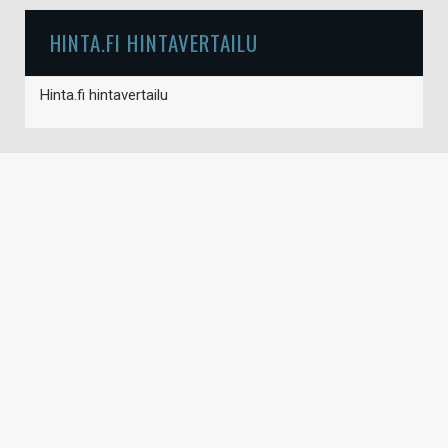
HINTA.FI HINTAVERTAILU
Hinta.fi hintavertailu