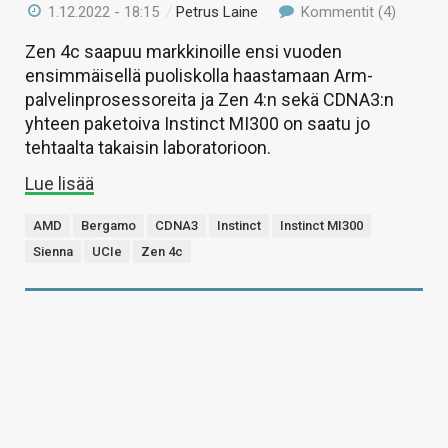
1.12.2022 - 18:15
/
Petrus Laine
Kommentit (4)
Zen 4c saapuu markkinoille ensi vuoden
ensimmäisellä puoliskolla haastamaan Arm-
palvelinprosessoreita ja Zen 4:n sekä CDNA3:n
yhteen paketoiva Instinct MI300 on saatu jo
tehtaalta takaisin laboratorioon.
Lue lisää
AMD
Bergamo
CDNA3
Instinct
Instinct MI300
Sienna
UCIe
Zen 4c