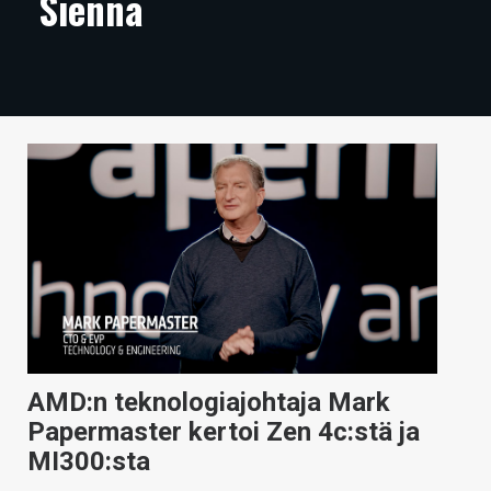
Sienna
ARTIKKELIT
VIDEOT
TECHBBS
TIETOA
HINTA.FI
KAUPPA
VAIHDA TEEMA
AMD:n teknologiajohtaja Mark
HAKU
Papermaster kertoi Zen 4c:stä ja
MI300:sta