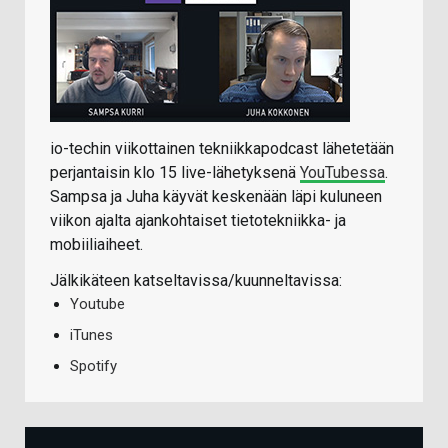
io-techin viikottainen tekniikkapodcast lähetetään
perjantaisin klo 15 live-lähetyksenä
YouTubessa
.
Sampsa ja Juha käyvät keskenään läpi kuluneen
viikon ajalta ajankohtaiset tietotekniikka- ja
mobiiliaiheet.
Jälkikäteen katseltavissa/kuunneltavissa:
Youtube
iTunes
Spotify