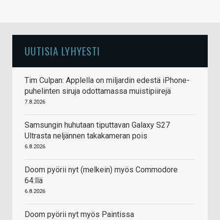
UUTISIA LYHYESTI
Tim Culpan: Applella on miljardin edestä iPhone-
puhelinten siruja odottamassa muistipiirejä
7.8.2026
Samsungin huhutaan tiputtavan Galaxy S27
Ultrasta neljännen takakameran pois
6.8.2026
Doom pyörii nyt (melkein) myös Commodore
64:llä
6.8.2026
Doom pyörii nyt myös Paintissa