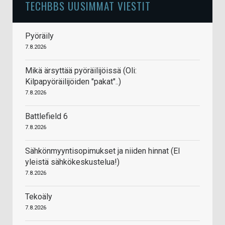
TECHBBS UUSIMMAT VIESTIT
Pyöräily
7.8.2026
Mikä ärsyttää pyöräilijöissä (Oli:
Kilpapyöräilijöiden "pakat"..)
7.8.2026
Battlefield 6
7.8.2026
Sähkönmyyntisopimukset ja niiden hinnat (EI
yleistä sähkökeskustelua!)
7.8.2026
Tekoäly
7.8.2026