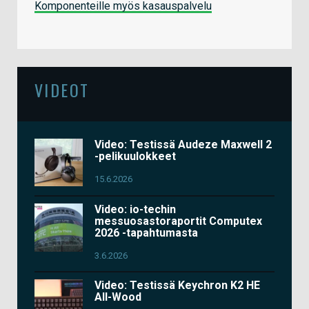
Komponenteille myös kasauspalvelu
VIDEOT
Video: Testissä Audeze Maxwell 2
-pelikuulokkeet
15.6.2026
Video: io-techin
messuosastoraportit Computex
2026 -tapahtumasta
3.6.2026
Video: Testissä Keychron K2 HE
All-Wood