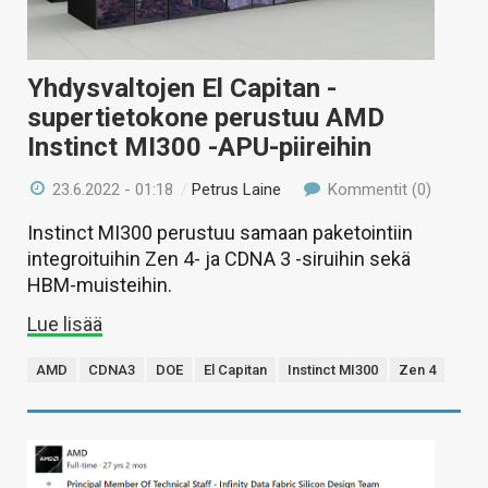
Yhdysvaltojen El Capitan -
supertietokone perustuu AMD
Instinct MI300 -APU-piireihin
23.6.2022 - 01:18
/
Petrus Laine
Kommentit (0)
Instinct MI300 perustuu samaan paketointiin
integroituihin Zen 4- ja CDNA 3 -siruihin sekä
HBM-muisteihin.
Lue lisää
AMD
CDNA3
DOE
El Capitan
Instinct MI300
Zen 4