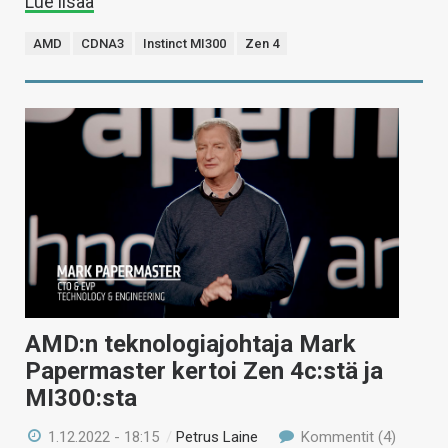
Lue lisää
AMD
CDNA3
Instinct MI300
Zen 4
AMD:n teknologiajohtaja Mark
Papermaster kertoi Zen 4c:stä ja
MI300:sta
1.12.2022 - 18:15
/
Petrus Laine
Kommentit (4)