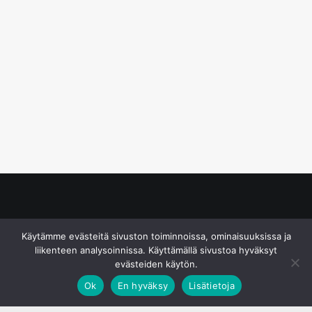
© S&J Media Oy
Käytämme evästeitä sivuston toiminnoissa, ominaisuuksissa ja
liikenteen analysoinnissa. Käyttämällä sivustoa hyväksyt
evästeiden käytön.
Ok
En hyväksy
Lisätietoja