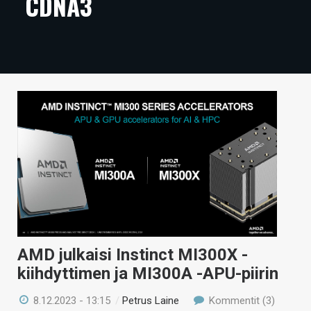
CDNA3
ARTIKKELIT
VIDEOT
TECHBBS
TIETOA
HINTA.FI
KAUPPA
VAIHDA TEEMA
AMD julkaisi Instinct MI300X -
HAKU
kiihdyttimen ja MI300A -APU-piirin
8.12.2023 - 13:15
/
Petrus Laine
Kommentit (3)