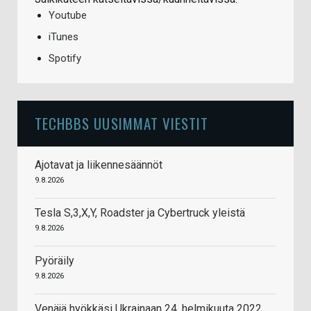
Youtube
iTunes
Spotify
TECHBBS UUSIMMAT VIESTIT
Ajotavat ja liikennesäännöt
9.8.2026
Tesla S,3,X,Y, Roadster ja Cybertruck yleistä
9.8.2026
Pyöräily
9.8.2026
Venäjä hyökkäsi Ukrainaan 24. helmikuuta 2022