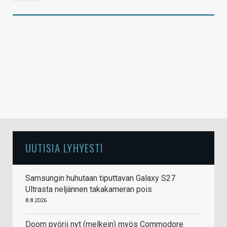
UUTISIA LYHYESTI
Samsungin huhutaan tiputtavan Galaxy S27
Ultrasta neljännen takakameran pois
8.8.2026
Doom pyörii nyt (melkein) myös Commodore