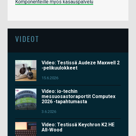
Komponenteille myös kasauspalvelu
VIDEOT
Video: Testissä Audeze Maxwell 2
-pelikuulokkeet
15.6.2026
Video: io-techin
messuosastoraportit Computex
2026 -tapahtumasta
3.6.2026
Video: Testissä Keychron K2 HE
All-Wood