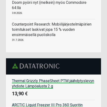
Doom pyörii nyt (melkein) myös Commodore
64:llä
3.8.2026
Counterpoint Research: Mobiilijärjestelmäpiirien
toimitukset laskivat jopa 15 % vuoden
ensimmäisellä puoliskolla
31.7.2026
Thermal Grizzly PhaseSheet PTM jäähdytyslevyn
yhdiste Lämpöalusta 2 g
13,90 €
ARCTIC Liquid Freezer III Pro 360 Suoritin