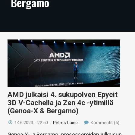
Bergamo
ARTIKKELIT
VIDEOT
TECHBBS
TIETOA
HINTA.FI
KAUPPA
VAIHDA TEEMA
AMD julkaisi 4. sukupolven Epycit
3D V-Cachella ja Zen 4c -ytimillä
(Genoa-X & Bergamo)
HAKU
14.6.2023 - 22:50
/
Petrus Laine
Kommentit (5)
Genoa-X- ja Bergamo -prosessoreiden julkaisun