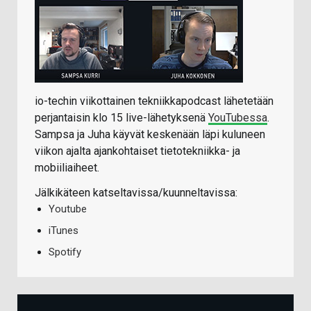
io-techin viikottainen tekniikkapodcast lähetetään
perjantaisin klo 15 live-lähetyksenä
YouTubessa
.
Sampsa ja Juha käyvät keskenään läpi kuluneen
viikon ajalta ajankohtaiset tietotekniikka- ja
mobiiliaiheet.
Jälkikäteen katseltavissa/kuunneltavissa:
Youtube
iTunes
Spotify