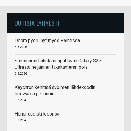
UUTISIA LYHYESTI
Doom pyörii nyt myös Paintissa
6.8.2026
Samsungin huhutaan tiputtavan Galaxy S27
Ultrasta neljännen takakameran pois
6.8.2026
Keychron kehittää avoimen lähdekoodin
firmwarea pelihiiriin
5.8.2026
Honor uudisti logonsa
5.8.2026