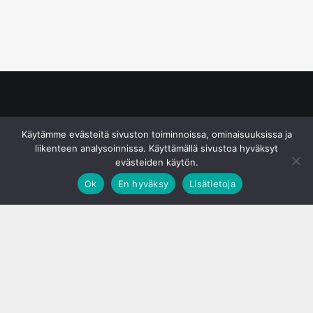
© S&J Media Oy
Käytämme evästeitä sivuston toiminnoissa, ominaisuuksissa ja
liikenteen analysoinnissa. Käyttämällä sivustoa hyväksyt
evästeiden käytön.
Ok
En hyväksy
Lisätietoja
;