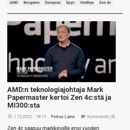
AMD
Bergamo
Dionysus
Epyc
Vindhya
Zen 4c
AMD:n teknologiajohtaja Mark
Papermaster kertoi Zen 4c:stä ja
MI300:sta
1.12.2022 - 18:15
/
Petrus Laine
Kommentit (4)
Zen 4c saapuu markkinoille ensi vuoden