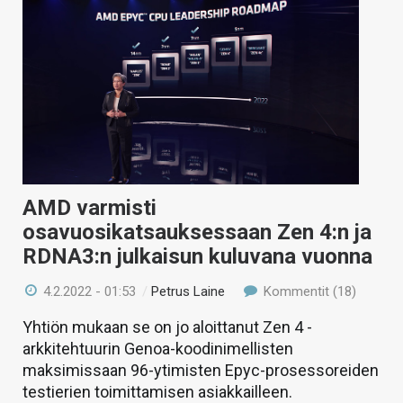
AMD varmisti
osavuosikatsauksessaan Zen 4:n ja
RDNA3:n julkaisun kuluvana vuonna
4.2.2022 - 01:53
/
Petrus Laine
Kommentit (18)
Yhtiön mukaan se on jo aloittanut Zen 4 -
arkkitehtuurin Genoa-koodinimellisten
maksimissaan 96-ytimisten Epyc-prosessoreiden
testierien toimittamisen asiakkailleen.