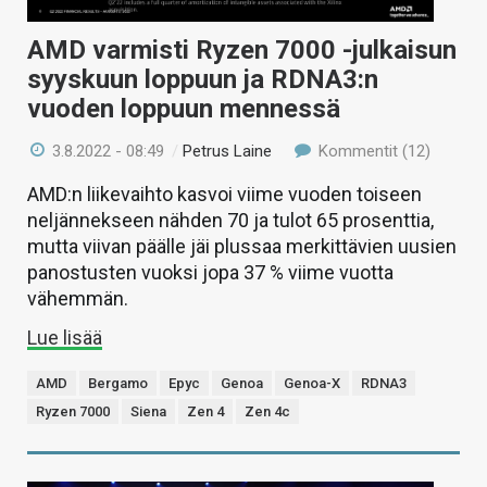
AMD varmisti Ryzen 7000 -julkaisun
syyskuun loppuun ja RDNA3:n
vuoden loppuun mennessä
3.8.2022 - 08:49
/
Petrus Laine
Kommentit (12)
AMD:n liikevaihto kasvoi viime vuoden toiseen
neljännekseen nähden 70 ja tulot 65 prosenttia,
mutta viivan päälle jäi plussaa merkittävien uusien
panostusten vuoksi jopa 37 % viime vuotta
vähemmän.
Lue lisää
AMD
Bergamo
Epyc
Genoa
Genoa-X
RDNA3
Ryzen 7000
Siena
Zen 4
Zen 4c