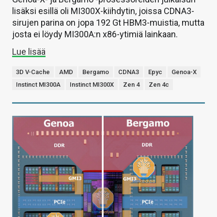
lisäksi esillä oli MI300X-kiihdytin, joissa CDNA3-
sirujen parina on jopa 192 Gt HBM3-muistia, mutta
josta ei löydy MI300A:n x86-ytimiä lainkaan.
Lue lisää
3D V-Cache
AMD
Bergamo
CDNA3
Epyc
Genoa-X
Instinct MI300A
Instinct MI300X
Zen 4
Zen 4c