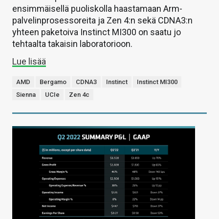
ensimmäisellä puoliskolla haastamaan Arm-
palvelinprosessoreita ja Zen 4:n sekä CDNA3:n
yhteen paketoiva Instinct MI300 on saatu jo
tehtaalta takaisin laboratorioon.
Lue lisää
AMD
Bergamo
CDNA3
Instinct
Instinct MI300
Sienna
UCIe
Zen 4c