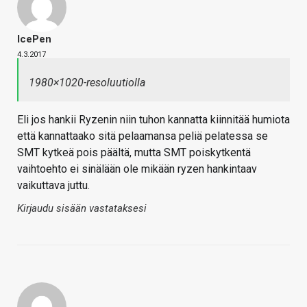
IcePen
4.3.2017
1980×1020-resoluutiolla
Eli jos hankii Ryzenin niin tuhon kannatta kiinnitää humiota
että kannattaako sitä pelaamansa peliä pelatessa se
SMT kytkeä pois päältä, mutta SMT poiskytkentä
vaihtoehto ei sinälään ole mikään ryzen hankintaav
vaikuttava juttu.
Kirjaudu sisään vastataksesi