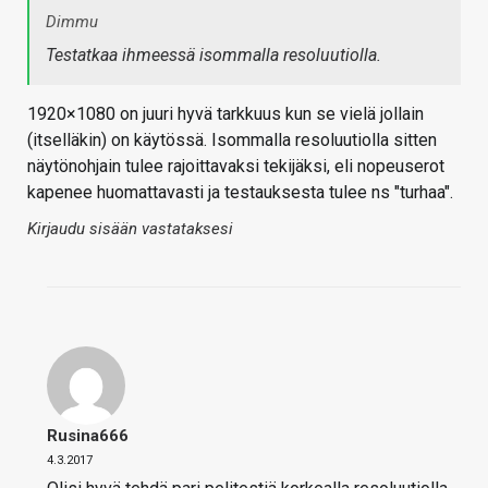
Dimmu
Testatkaa ihmeessä isommalla resoluutiolla.
1920×1080 on juuri hyvä tarkkuus kun se vielä jollain
(itselläkin) on käytössä. Isommalla resoluutiolla sitten
näytönohjain tulee rajoittavaksi tekijäksi, eli nopeuserot
kapenee huomattavasti ja testauksesta tulee ns "turhaa".
Kirjaudu sisään vastataksesi
Rusina666
4.3.2017