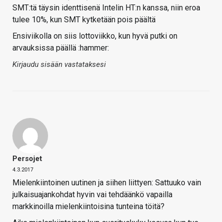
SMT:tä täysin identtisenä Intelin HT:n kanssa, niin eroa
tulee 10%, kun SMT kytketään pois päältä
Ensiviikolla on siis lottoviikko, kun hyvä putki on
arvauksissa päällä :hammer:
Kirjaudu sisään vastataksesi
Persojet
4.3.2017
Mielenkiintoinen uutinen ja siihen liittyen: Sattuuko vain
julkaisuajankohdat hyvin vai tehdäänkö vapailla
markkinoilla mielenkiintoisina tunteina töitä?