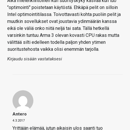
Aika mielenkiintoinen kun suorityskyky kasvaa kun tuo
"optimointi" poistetaan käytöstä. Ehkäpä pelit on silloin
Intel optimointitilassa. Toivottavasti kohta puoliin pelit ja
muutkin sovellukset ovat joustavia ydinmäärän kanssa
eikä ole väliä onko niitä neljä tai sata. Tällä hetkellä
varsinkin tuntuu Arma 3 olevan kovasti CPU rakas mutta
välittää silti edelleen todella paljon yhden ytimen
suoritustehosta vaikka olisi enemmän tarjolla.
Kirjaudu sisään vastataksesi
Antero
4.3.2017
Yrittäjän elämää, jutun aikaisin ulos saanti tuo