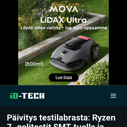
Päivitys testilabrasta: Ryzen
UUTISET
7 -pelitestit SMT-tuella ja