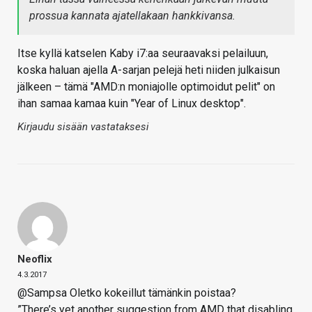
prossua kannata ajatellakaan hankkivansa.
Itse kyllä katselen Kaby i7:aa seuraavaksi pelailuun,
koska haluan ajella A-sarjan pelejä heti niiden julkaisun
jälkeen – tämä "AMD:n moniajolle optimoidut pelit" on
ihan samaa kamaa kuin "Year of Linux desktop".
Kirjaudu sisään vastataksesi
Neoflix
4.3.2017
@Sampsa Oletko kokeillut tämänkin poistaa?
”There’s yet another suggestion from AMD that disabling