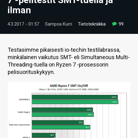
ARTIKKELIT
ilman
VIDEOT
4.3.2017 - 01:57
Sampsa Kurri
Tietotekniikka
99
TECHBBS
TIETOA
Testasimme pikaisesti io-techin testilabrassa,
minkälainen vaikutus SMT- eli Simultaneous Multi-
HINTA.FI
Threading-tuella on Ryzen 7 -prosessorin
pelisuorituskykyyn.
KAUPPA
VAIHDA TEEMA
HAKU