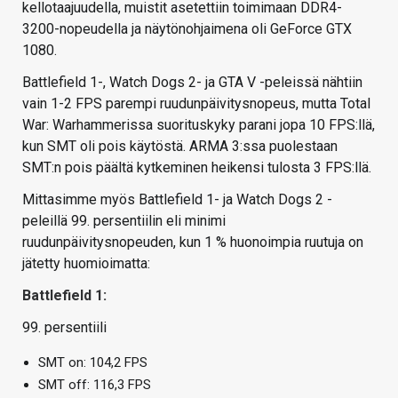
kellotaajuudella, muistit asetettiin toimimaan DDR4-
3200-nopeudella ja näytönohjaimena oli GeForce GTX
1080.
Battlefield 1-, Watch Dogs 2- ja GTA V -peleissä nähtiin
vain 1-2 FPS parempi ruudunpäivitysnopeus, mutta Total
War: Warhammerissa suorituskyky parani jopa 10 FPS:llä,
kun SMT oli pois käytöstä. ARMA 3:ssa puolestaan
SMT:n pois päältä kytkeminen heikensi tulosta 3 FPS:llä.
Mittasimme myös Battlefield 1- ja Watch Dogs 2 -
peleillä 99. persentiilin eli minimi
ruudunpäivitysnopeuden, kun 1 % huonoimpia ruutuja on
jätetty huomioimatta:
Battlefield 1:
99. persentiili
SMT on: 104,2 FPS
SMT off: 116,3 FPS