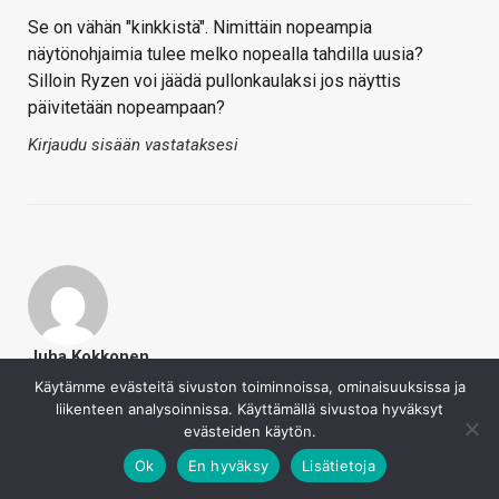
Se on vähän "kinkkistä". Nimittäin nopeampia
näytönohjaimia tulee melko nopealla tahdilla uusia?
Silloin Ryzen voi jäädä pullonkaulaksi jos näyttis
päivitetään nopeampaan?
Kirjaudu sisään vastataksesi
Juha Kokkonen
4.3.2017
Käytämme evästeitä sivuston toiminnoissa, ominaisuuksissa ja
liikenteen analysoinnissa. Käyttämällä sivustoa hyväksyt
Persojet
evästeiden käytön.
Mielenkiintoinen uutinen ja siihen liittyen: Sattuuko
Ok
En hyväksy
Lisätietoja
vain julkaisuajankohdat hyvin vai tehdäänkö vapailla