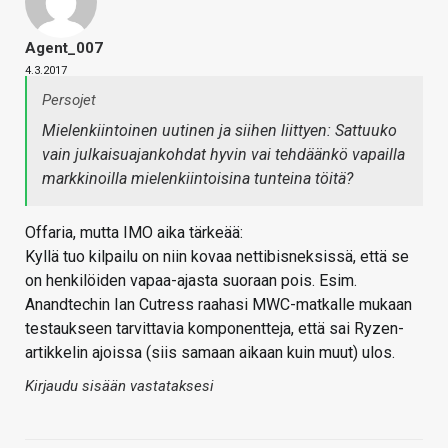
Agent_007
4.3.2017
Persojet
Mielenkiintoinen uutinen ja siihen liittyen: Sattuuko
vain julkaisuajankohdat hyvin vai tehdäänkö vapailla
markkinoilla mielenkiintoisina tunteina töitä?
Offaria, mutta IMO aika tärkeää:
Kyllä tuo kilpailu on niin kovaa nettibisneksissä, että se
on henkilöiden vapaa-ajasta suoraan pois. Esim.
Anandtechin Ian Cutress‏ raahasi MWC-matkalle mukaan
testaukseen tarvittavia komponentteja, että sai Ryzen-
artikkelin ajoissa (siis samaan aikaan kuin muut) ulos.
Kirjaudu sisään vastataksesi