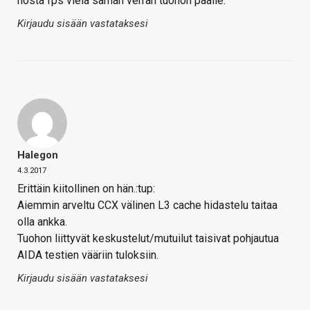
nosta fps vielä saman verran tuohon päälle.
Kirjaudu sisään vastataksesi
Halegon
4.3.2017
Erittäin kiitollinen on hän.:tup:
Aiemmin arveltu CCX välinen L3 cache hidastelu taitaa
olla ankka.
Tuohon liittyvät keskustelut/mutuilut taisivat pohjautua
AIDA testien vääriin tuloksiin.
Kirjaudu sisään vastataksesi