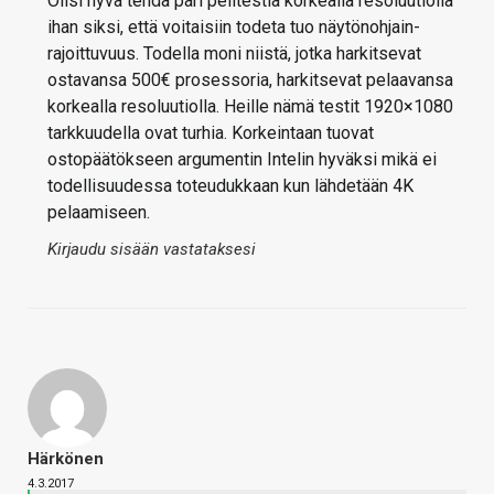
Olisi hyvä tehdä pari pelitestiä korkealla resoluutiolla
ihan siksi, että voitaisiin todeta tuo näytönohjain-
rajoittuvuus. Todella moni niistä, jotka harkitsevat
ostavansa 500€ prosessoria, harkitsevat pelaavansa
korkealla resoluutiolla. Heille nämä testit 1920×1080
tarkkuudella ovat turhia. Korkeintaan tuovat
ostopäätökseen argumentin Intelin hyväksi mikä ei
todellisuudessa toteudukkaan kun lähdetään 4K
pelaamiseen.
Kirjaudu sisään vastataksesi
Härkönen
4.3.2017