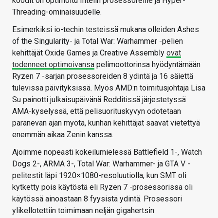
koodit on optimoitu Intelin prosessoreille ja Hyper-
Threading-ominaisuudelle.
Esimerkiksi io-techin testeissä mukana olleiden Ashes
of the Singularity- ja Total War: Warhammer -pelien
kehittäjät Oxide Games ja Creative Assembly
ovat
todenneet optimoivansa
pelimoottorinsa hyödyntämään
Ryzen 7 -sarjan prosessoreiden 8 ydintä ja 16 säiettä
tulevissa päivityksissä. Myös AMD:n toimitusjohtaja Lisa
Su painotti julkaisupäivänä Redditissä järjestetyssä
AMA-kyselyssä, että pelisuorituskyvyn odotetaan
paranevan ajan myötä, kunhan kehittäjät saavat vietettyä
enemmän aikaa Zenin kanssa.
Ajoimme nopeasti kokeilumielessä Battlefield 1-, Watch
Dogs 2-, ARMA 3-, Total War: Warhammer- ja GTA V -
pelitestit läpi 1920×1080-resoluutiolla, kun SMT oli
kytketty pois käytöstä eli Ryzen 7 -prosessorissa oli
käytössä ainoastaan 8 fyysistä ydintä. Prosessori
ylikellotettiin toimimaan neljän gigahertsin