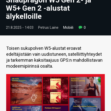
ARTIKKELIT
W5+ Gen 2 -alustat
älykelloille
VIDEOT
TECHBBS
21.8.2025 - 14:03
Petrus Laine
Mobiili
0
TIETOA
HINTA.FI
Toisen sukupolven W5-alustat eroavat
edeltäjistään vain uudistuneen, satelliittiyhteydet
KAUPPA
ja tarkemman kaksitaajuus GPS:n mahdollistavan
modeemipiirinsä osalta.
VAIHDA TEEMA
HAKU