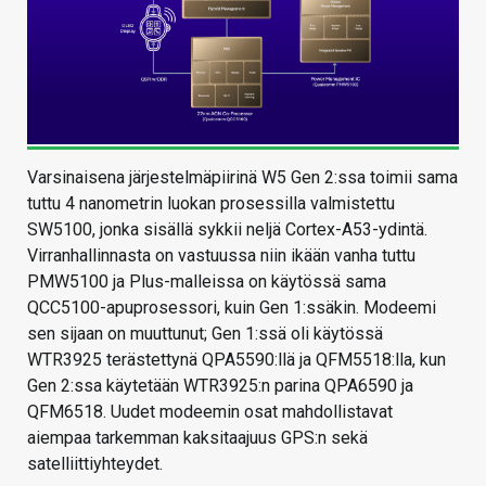
Varsinaisena järjestelmäpiirinä W5 Gen 2:ssa toimii sama
tuttu 4 nanometrin luokan prosessilla valmistettu
SW5100, jonka sisällä sykkii neljä Cortex-A53-ydintä.
Virranhallinnasta on vastuussa niin ikään vanha tuttu
PMW5100 ja Plus-malleissa on käytössä sama
QCC5100-apuprosessori, kuin Gen 1:ssäkin. Modeemi
sen sijaan on muuttunut; Gen 1:ssä oli käytössä
WTR3925 terästettynä QPA5590:llä ja QFM5518:lla, kun
Gen 2:ssa käytetään WTR3925:n parina QPA6590 ja
QFM6518. Uudet modeemin osat mahdollistavat
aiempaa tarkemman kaksitaajuus GPS:n sekä
satelliittiyhteydet.