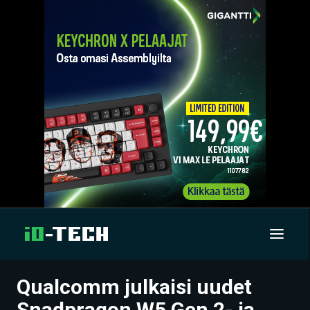
Qualcomm julkaisi uudet
UUTISET
Snadpragon W5 Gen 2- ja