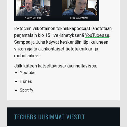
io-techin viikottainen tekniikkapodcast lähetetään
perjantaisin klo 15 live-lähetyksenä
YouTubessa
.
Sampsa ja Juha käyvät keskenään läpi kuluneen
viikon ajalta ajankohtaiset tietotekniikka- ja
mobiiliaiheet.
Jälkikäteen katseltavissa/kuunneltavissa:
Youtube
iTunes
Spotify
TECHBBS UUSIMMAT VIESTIT