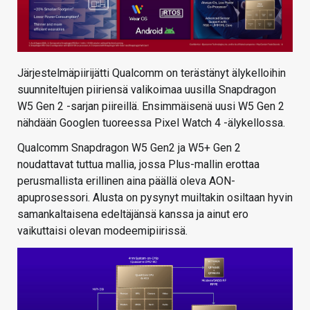
Järjestelmäpiirijätti Qualcomm on terästänyt älykelloihin
suunniteltujen piiriensä valikoimaa uusilla Snapdragon
W5 Gen 2 -sarjan piireillä. Ensimmäisenä uusi W5 Gen 2
nähdään Googlen tuoreessa Pixel Watch 4 -älykellossa.
Qualcomm Snapdragon W5 Gen2 ja W5+ Gen 2
noudattavat tuttua mallia, jossa Plus-mallin erottaa
perusmallista erillinen aina päällä oleva AON-
apuprosessori. Alusta on pysynyt muiltakin osiltaan hyvin
samankaltaisena edeltäjänsä kanssa ja ainut ero
vaikuttaisi olevan modeemipiirissä.