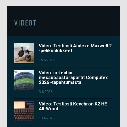
VIDEOT
Video: Testissä Audeze Maxwell 2
-pelikuulokkeet
15.6.2026
Video: io-techin
messuosastoraportit Computex
2026 -tapahtumasta
3.6.2026
Video: Testissä Keychron K2 HE
All-Wood
13.4.2026