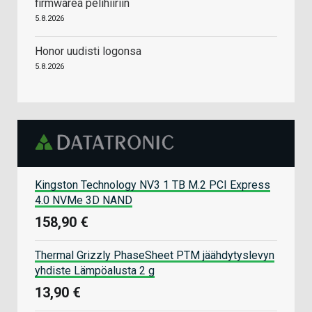
firmwarea pelihiiriin
5.8.2026
Honor uudisti logonsa
5.8.2026
Kingston Technology NV3 1 TB M.2 PCI Express
4.0 NVMe 3D NAND
158,90 €
Thermal Grizzly PhaseSheet PTM jäähdytyslevyn
yhdiste Lämpöalusta 2 g
13,90 €