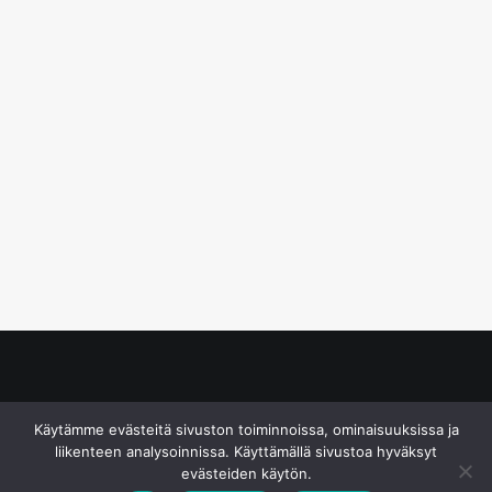
© S&J Media Oy
Käytämme evästeitä sivuston toiminnoissa, ominaisuuksissa ja
liikenteen analysoinnissa. Käyttämällä sivustoa hyväksyt
evästeiden käytön.