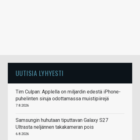
UUTISIA LYHYESTI
Tim Culpan: Applella on miljardin edestä iPhone-
puhelinten siruja odottamassa muistipiirejä
7.8.2026
Samsungin huhutaan tiputtavan Galaxy S27
Ultrasta neljännen takakameran pois
6.8.2026