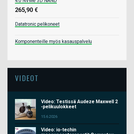
4.0 NVMe 3D NAND
265,90 €
Datatronic pelikoneet
Komponenteille myös kasauspalvelu
VIDEOT
Video: Testissä Audeze Maxwell 2
-pelikuulokkeet
15.6.2026
Video: io-techin