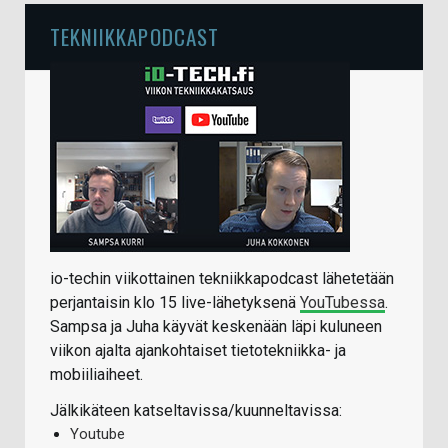
TEKNIIKKAPODCAST
io-techin viikottainen tekniikkapodcast lähetetään
perjantaisin klo 15 live-lähetyksenä
YouTubessa
.
Sampsa ja Juha käyvät keskenään läpi kuluneen
viikon ajalta ajankohtaiset tietotekniikka- ja
mobiiliaiheet.
Jälkikäteen katseltavissa/kuunneltavissa:
Youtube