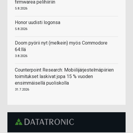
firmwarea pelihiiriin
5.8.2026
Honor uudisti logonsa
5.8.2026
Doom pyörii nyt (melkein) myös Commodore
64:llä
3.8.2026
Counterpoint Research: Mobiilijärjestelmäpiirien
toimitukset laskivat jopa 15 % vuoden
ensimmäisellä puoliskolla
31.7.2026