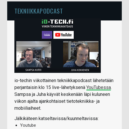
TEKNIIKKAPODCAST
io-techin viikottainen tekniikkapodcast lähetetään
perjantaisin klo 15 live-lähetyksenä
YouTubessa
.
Sampsa ja Juha käyvät keskenään läpi kuluneen
viikon ajalta ajankohtaiset tietotekniikka- ja
mobiiliaiheet.
Jälkikäteen katseltavissa/kuunneltavissa:
Youtube