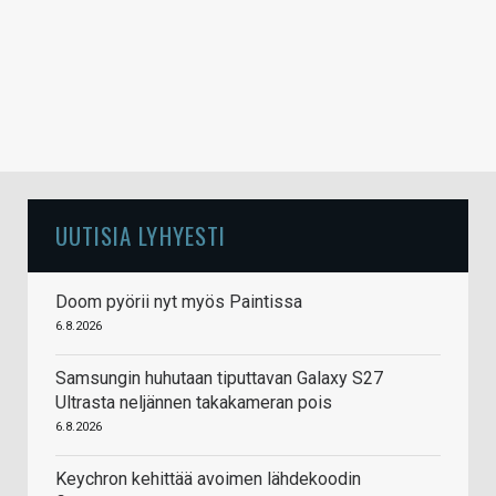
UUTISIA LYHYESTI
Doom pyörii nyt myös Paintissa
6.8.2026
Samsungin huhutaan tiputtavan Galaxy S27
Ultrasta neljännen takakameran pois
6.8.2026
Keychron kehittää avoimen lähdekoodin