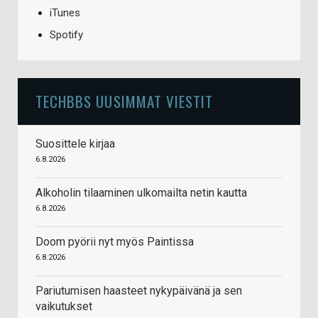
iTunes
Spotify
TECHBBS UUSIMMAT VIESTIT
Suosittele kirjaa
6.8.2026
Alkoholin tilaaminen ulkomailta netin kautta
6.8.2026
Doom pyörii nyt myös Paintissa
6.8.2026
Pariutumisen haasteet nykypäivänä ja sen
vaikutukset