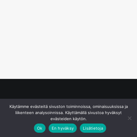
© S&J Media Oy
Käytämme evästeitä sivuston toiminnoissa, ominaisuuksissa ja
liikenteen analysoinnissa. Käyttämällä sivustoa hyväksyt
evästeiden käytön.
Ok
En hyväksy
Lisätietoja