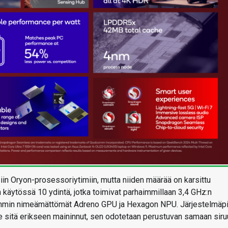
n Oryon-prosessoriytimiin, mutta niiden määrää on karsittu
n käytössä 10 ydintä, jotka toimivat parhaimmillaan 3,4 GHz:n
rkemmin nimeämättömät Adreno GPU ja Hexagon NPU. Järjestelmäpii
le sitä erikseen maininnut, sen odotetaan perustuvan samaan siru