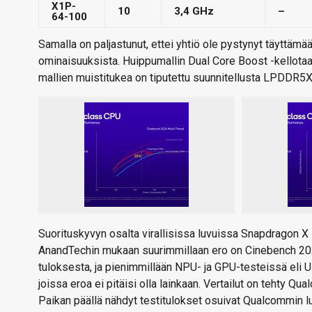
X1P-
10
3,4 GHz
–
64-100
Samalla on paljastunut, ettei yhtiö ole pystynyt täyttäm
ominaisuuksista. Huippumallin Dual Core Boost -kellotaaj
mallien muistitukea on tiputettu suunnitellusta LPDDR5X
Suorituskyvyn osalta virallisissa luvuissa Snapdragon X E
AnandTechin mukaan suurimmillaan ero on Cinebench 2024:
tuloksesta, ja pienimmillään NPU- ja GPU-testeissä eli
joissa eroa ei pitäisi olla lainkaan. Vertailut on tehty Q
Paikan päällä nähdyt testitulokset osuivat Qualcommin lupa