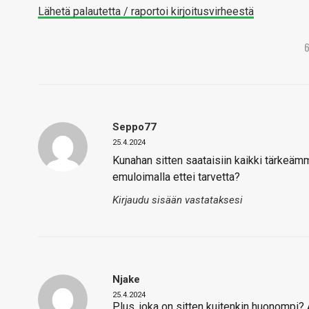
Lähetä palautetta / raportoi kirjoitusvirheestä
Seppo77
25.4.2024
Kunahan sitten saataisiin kaikki tärkeäm
emuloimalla ettei tarvetta?
Kirjaudu sisään vastataksesi
Njake
25.4.2024
Plus, joka on sitten kuitenkin huonompi? 