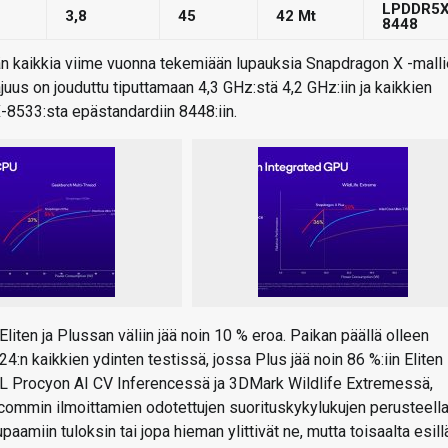
LPDDR5X
3,8
45
42 Mt
8448
ään kaikkia viime vuonna tekemiään lupauksia Snapdragon X -mall
uus on jouduttu tiputtamaan 4,3 GHz:stä 4,2 GHz:iin ja kaikkien
-8533:sta epästandardiin 8448:iin.
liten ja Plussan väliin jää noin 10 % eroa. Paikan päällä olleen
n kaikkien ydinten testissä, jossa Plus jää noin 86 %:iin Eliten
 UL Procyon AI CV Inferencessä ja 3DMark Wildlife Extremessä,
ualcommin ilmoittamien odotettujen suorituskykylukujen perusteella
amiin tuloksin tai jopa hieman ylittivät ne, mutta toisaalta esill