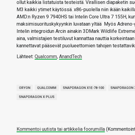
ollut kaikkia listatuista testeistä. Virallisen diapaketi
M3 kaikki ytimet käytössä. x86-puolella niin ikään kaiki
AMD:n Ryzen 9 7940HS tai Intelin Core Ultra 7 155H, kun
maksimisuorituskykyynkin luvataan yltää Myös Adreno-g
Intelin integroidun Arcin ainakin 3DMark Wildlife Extrem
aina, valmistajien testiluvut kannattaa nauttia korkeintaa
kannettavat pääsevät puolueettomien tahojen testattavik
Lähteet:
Qualcomm
,
AnandTech
ORYON
QUALCOMM
SNAPDRAGON X1E-78-100
SNAPDRAGON X
SNAPDRAGON X PLUS
Kommentoi uutista tai artikkelia foorumilla
(Kommentointi 