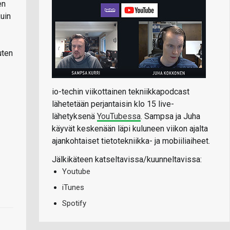
en
kuin
uten
io-techin viikottainen tekniikkapodcast
lähetetään perjantaisin klo 15 live-
lähetyksenä
YouTubessa
. Sampsa ja Juha
käyvät keskenään läpi kuluneen viikon ajalta
ajankohtaiset tietotekniikka- ja mobiiliaiheet.
Jälkikäteen katseltavissa/kuunneltavissa:
Youtube
iTunes
Spotify