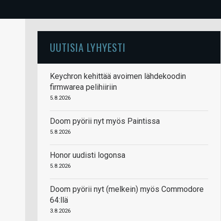
UUTISIA LYHYESTI
Keychron kehittää avoimen lähdekoodin
firmwarea pelihiiriin
5.8.2026
Doom pyörii nyt myös Paintissa
5.8.2026
Honor uudisti logonsa
5.8.2026
Doom pyörii nyt (melkein) myös Commodore
64:llä
3.8.2026