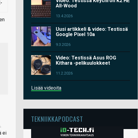
Video: Testissä Keychron K2 HE
-
All-Wood
13.4.2026
ien
Uusi artikkeli & video: Testissä
Google Pixel 10a
9.3.2026
Video: Testissä Asus ROG
Kithara -pelikuulokkeet
11.2.2026
Lisää videoita
TEKNIIKKAPODCAST
.
ä ei