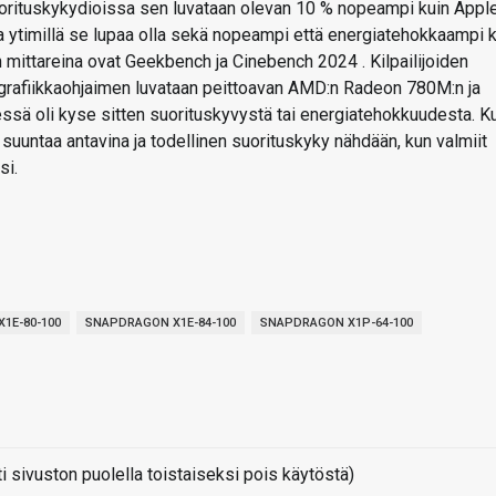
n suorituskykydioissa sen luvataan olevan 10 % nopeampi kuin Appl
lla ytimillä se lupaa olla sekä nopeampi että energiatehokkaampi 
 mittareina ovat Geekbench ja Cinebench 2024 . Kilpailijoiden
rafiikkaohjaimen luvataan peittoavan AMD:n Radeon 780M:n ja
essä oli kyse sitten suorituskyvystä tai energiatehokkuudesta. K
n suuntaa antavina ja todellinen suorituskyky nähdään, kun valmiit
si.
1E-80-100
SNAPDRAGON X1E-84-100
SNAPDRAGON X1P-64-100
sivuston puolella toistaiseksi pois käytöstä)