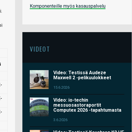
Komponenteille myös kasauspalvelu
i.
pi
VIDEOT
i
Video: Testissä Audeze
Maxwell 2 -pelikuulokkeet
-
15.6.2026
-
Video: io-techin
messuosastoraportit
Computex 2026 -tapahtumasta
-
3.6.2026