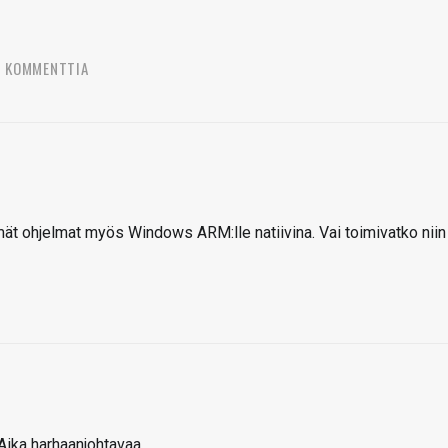
6 KOMMENTTIA
mät ohjelmat myös Windows ARM:lle natiivina. Vai toimivatko niin
Aika harhaanjohtavaa.