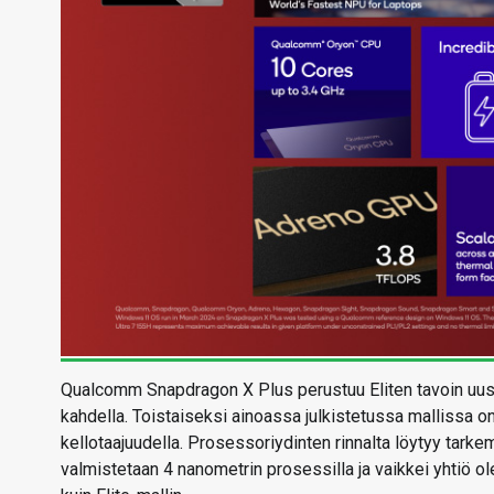
Qualcomm Snapdragon X Plus perustuu Eliten tavoin uusii
kahdella. Toistaiseksi ainoassa julkistetussa mallissa o
kellotaajuudella. Prosessoriydinten rinnalta löytyy ta
valmistetaan 4 nanometrin prosessilla ja vaikkei yhtiö o