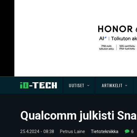
UUTISET
ARTIKKELIT
Qualcomm julkisti Snap
25.4.2024 - 08:38
Petrus Laine
Tietotekniikka
6