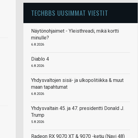
TECHBBS UUSIMMAT VIESTIT
Näytönohjaimet - Yleisthreadi, mikä kortti
minulle?
6.8.2026
Diablo 4
6.8.2026
Yhdysvaltojen sisä- ja ulkopolitiikka & muut
maan tapahtumat
6.8.2026
Yhdysvaltain 45. ja 47. presidentti Donald J.
Trump
5.8.2026
Radeon RX 9070 XT & 9070 -ketju (Navi 48)