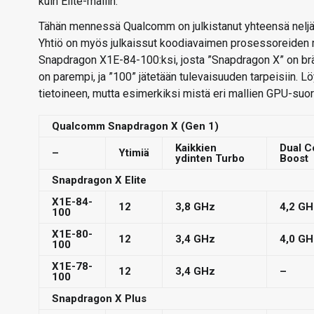
kuin Elite-mallin.
Tähän mennessä Qualcomm on julkistanut yhteensä neljä Sn
Yhtiö on myös julkaissut koodiavaimen prosessoreiden ma
Snapdragon X1E-84-100:ksi, josta ”Snapdragon X” on bränd
on parempi, ja ”100” jätetään tulevaisuuden tarpeisiin. Lö
tietoineen, mutta esimerkiksi mistä eri mallien GPU-suorit
Qualcomm Snapdragon X (Gen 1)
Kaikkien
Dual C
–
Ytimiä
ydinten Turbo
Boost
Snapdragon X Elite
X1E-84-
12
3,8 GHz
4,2 GH
100
X1E-80-
12
3,4 GHz
4,0 GH
100
X1E-78-
12
3,4 GHz
–
100
Snapdragon X Plus