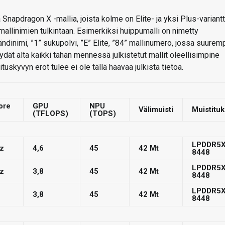
apdragon X -mallia, joista kolme on Elite- ja yksi Plus-variantt
llinimien tulkintaan. Esimerkiksi huippumalli on nimetty
inimi, ”1” sukupolvi, ”E” Elite, ”84” mallinumero, jossa suurem
ydät alta kaikki tähän mennessä julkistetut mallit oleellisimpine
uskyvyn erot tulee ei ole tällä haavaa julkista tietoa.
ore
GPU
NPU
Välimuisti
Muistituk
(TFLOPS)
(TOPS)
LPDDR5X
z
4,6
45
42 Mt
8448
LPDDR5X
z
3,8
45
42 Mt
8448
LPDDR5X
3,8
45
42 Mt
8448