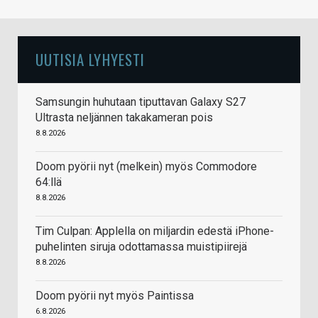
UUTISIA LYHYESTI
Samsungin huhutaan tiputtavan Galaxy S27
Ultrasta neljännen takakameran pois
8.8.2026
Doom pyörii nyt (melkein) myös Commodore
64:llä
8.8.2026
Tim Culpan: Applella on miljardin edestä iPhone-
puhelinten siruja odottamassa muistipiirejä
8.8.2026
Doom pyörii nyt myös Paintissa
6.8.2026