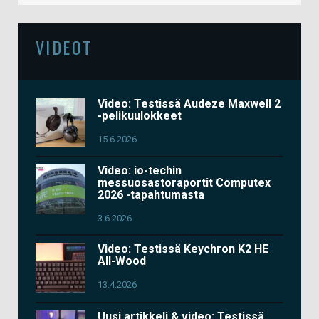
VIDEOT
Video: Testissä Audeze Maxwell 2
-pelikuulokkeet
15.6.2026
Video: io-techin
messuosastoraportit Computex
2026 -tapahtumasta
3.6.2026
Video: Testissä Keychron K2 HE
All-Wood
13.4.2026
Uusi artikkeli & video: Testissä