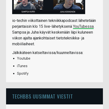
io-techin viikottainen tekniikkapodcast lähetetään
perjantaisin klo 15 live-lähetyksenä
YouTubessa
.
Sampsa ja Juha käyvät keskenään läpi kuluneen
viikon ajalta ajankohtaiset tietotekniikka- ja
mobiiliaiheet.
Jälkikäteen katseltavissa/kuunneltavissa:
Youtube
iTunes
Spotify
TECHBBS UUSIMMAT VIESTIT