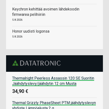
Keychron kehittää avoimen lähdekoodin
firmwarea pelihiiriin
5.8.2026
Honor uudisti logonsa
5.8.2026
Thermalright Peerless Assassin 120 SE Suoritin
Jäähdytyslevy/jäähdytin 12 cm Musta
34,90 €
Thermal Grizzly PhaseSheet PTM jäähdytyslevyn
yhdiste Lämpöalusta 2 g