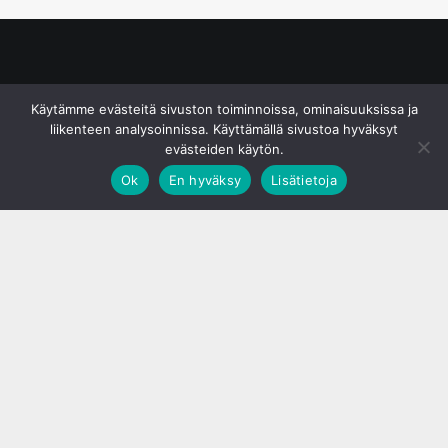
© S&J Media Oy
Käytämme evästeitä sivuston toiminnoissa, ominaisuuksissa ja
liikenteen analysoinnissa. Käyttämällä sivustoa hyväksyt
evästeiden käytön.
Ok
En hyväksy
Lisätietoja
;