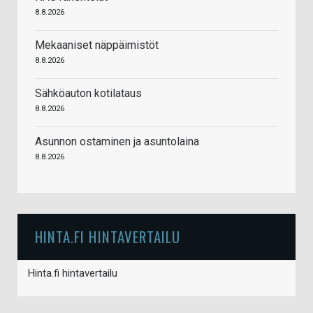
8.8.2026
Mekaaniset näppäimistöt
8.8.2026
Sähköauton kotilataus
8.8.2026
Asunnon ostaminen ja asuntolaina
8.8.2026
HINTA.FI HINTAVERTAILU
Hinta.fi hintavertailu