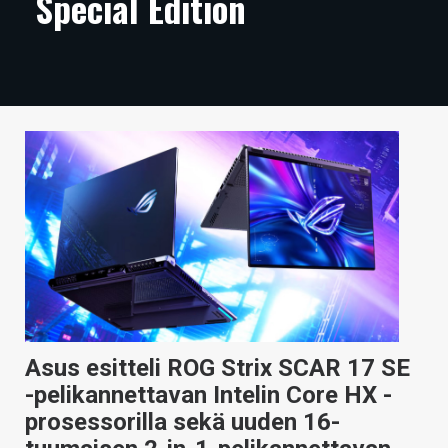
Special Edition
ARTIKKELIT
VIDEOT
TECHBBS
TIETOA
HINTA.FI
KAUPPA
VAIHDA TEEMA
Asus esitteli ROG Strix SCAR 17 SE
HAKU
-pelikannettavan Intelin Core HX -
prosessorilla sekä uuden 16-