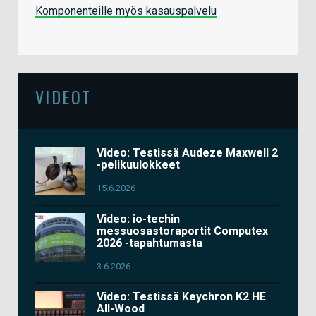
Komponenteille myös kasauspalvelu
VIDEOT
Video: Testissä Audeze Maxwell 2
-pelikuulokkeet
15.6.2026
Video: io-techin
messuosastoraportit Computex
2026 -tapahtumasta
3.6.2026
Video: Testissä Keychron K2 HE
All-Wood