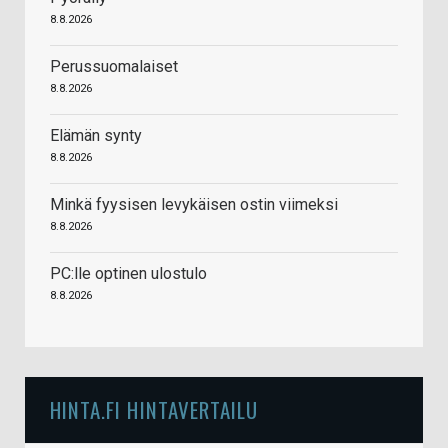
8.8.2026
Perussuomalaiset
8.8.2026
Elämän synty
8.8.2026
Minkä fyysisen levykäisen ostin viimeksi
8.8.2026
PC:lle optinen ulostulo
8.8.2026
HINTA.FI HINTAVERTAILU