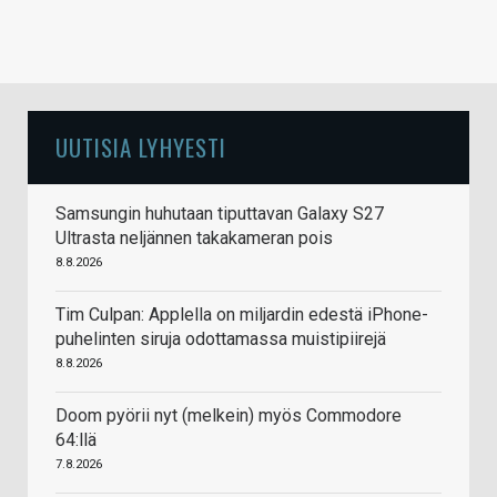
UUTISIA LYHYESTI
Samsungin huhutaan tiputtavan Galaxy S27
Ultrasta neljännen takakameran pois
8.8.2026
Tim Culpan: Applella on miljardin edestä iPhone-
puhelinten siruja odottamassa muistipiirejä
8.8.2026
Doom pyörii nyt (melkein) myös Commodore
64:llä
7.8.2026