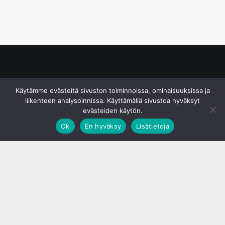
© S&J Media Oy
Käytämme evästeitä sivuston toiminnoissa, ominaisuuksissa ja
liikenteen analysoinnissa. Käyttämällä sivustoa hyväksyt
evästeiden käytön.
Ok
En hyväksy
Lisätietoja
;