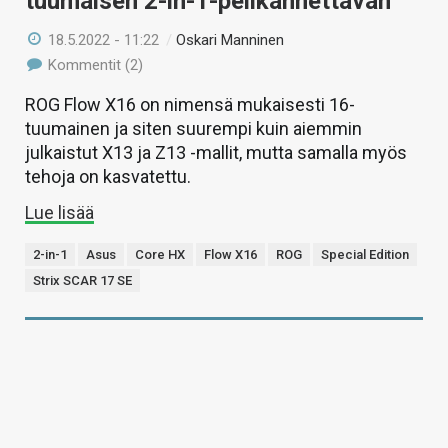
tuumaisen 2-in-1-pelikannettavan
18.5.2022 - 11:22
/
Oskari Manninen
Kommentit (2)
ROG Flow X16 on nimensä mukaisesti 16-
tuumainen ja siten suurempi kuin aiemmin
julkaistut X13 ja Z13 -mallit, mutta samalla myös
tehoja on kasvatettu.
Lue lisää
2-in-1
Asus
Core HX
Flow X16
ROG
Special Edition
Strix SCAR 17 SE