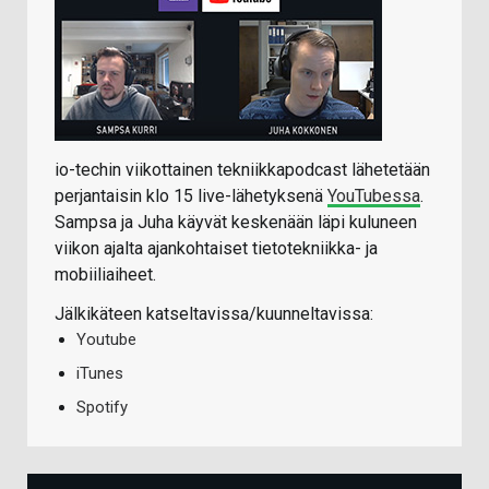
io-techin viikottainen tekniikkapodcast lähetetään
perjantaisin klo 15 live-lähetyksenä
YouTubessa
.
Sampsa ja Juha käyvät keskenään läpi kuluneen
viikon ajalta ajankohtaiset tietotekniikka- ja
mobiiliaiheet.
Jälkikäteen katseltavissa/kuunneltavissa:
Youtube
iTunes
Spotify