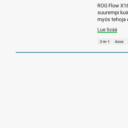
ROG Flow X16
suurempi kuin
myös tehoja 
Lue lisää
2-in-1
Asus