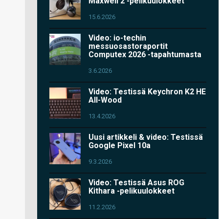
Maxwell 2 -pelikuulokkeet
15.6.2026
Video: io-techin
messuosastoraportit
Computex 2026 -tapahtumasta
3.6.2026
Video: Testissä Keychron K2 HE
All-Wood
13.4.2026
Uusi artikkeli & video: Testissä
Google Pixel 10a
9.3.2026
Video: Testissä Asus ROG
Kithara -pelikuulokkeet
11.2.2026