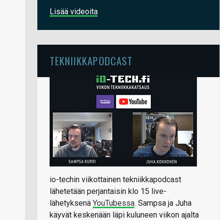
Lisää videoita
TEKNIIKKAPODCAST
io-techin viikottainen tekniikkapodcast
lähetetään perjantaisin klo 15 live-
lähetyksenä
YouTubessa
. Sampsa ja Juha
käyvät keskenään läpi kuluneen viikon ajalta