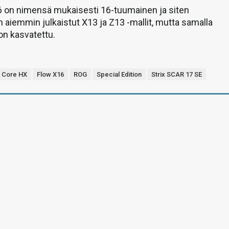
 on nimensä mukaisesti 16-tuumainen ja siten
 aiemmin julkaistut X13 ja Z13 -mallit, mutta samalla
on kasvatettu.
Core HX
Flow X16
ROG
Special Edition
Strix SCAR 17 SE