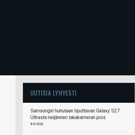
UUTISIA LYHYESTI
Samsungin huhutaan tiputtavan Galaxy S27
Ultrasta neljännen takakameran pois
8.8.2026