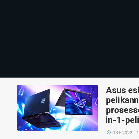
Asus esi
pelikann
prosess
in-1-pel
18.5.2022 - 