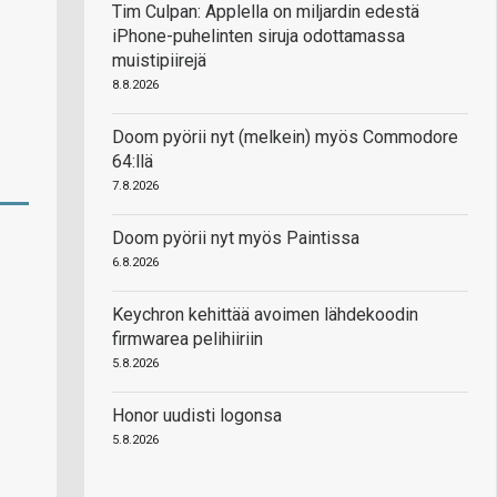
Tim Culpan: Applella on miljardin edestä
iPhone-puhelinten siruja odottamassa
muistipiirejä
8.8.2026
Doom pyörii nyt (melkein) myös Commodore
64:llä
7.8.2026
Doom pyörii nyt myös Paintissa
6.8.2026
Keychron kehittää avoimen lähdekoodin
firmwarea pelihiiriin
5.8.2026
Honor uudisti logonsa
5.8.2026