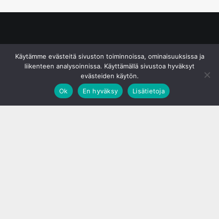
© S&J Media Oy
Käytämme evästeitä sivuston toiminnoissa, ominaisuuksissa ja
liikenteen analysoinnissa. Käyttämällä sivustoa hyväksyt
evästeiden käytön.
Ok
En hyväksy
Lisätietoja
;