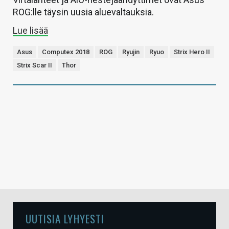
ROG:lle täysin uusia aluevaltauksia.
Lue lisää
Asus
Computex 2018
ROG
Ryujin
Ryuo
Strix Hero II
Strix Scar II
Thor
UUTISIA LYHYESTI