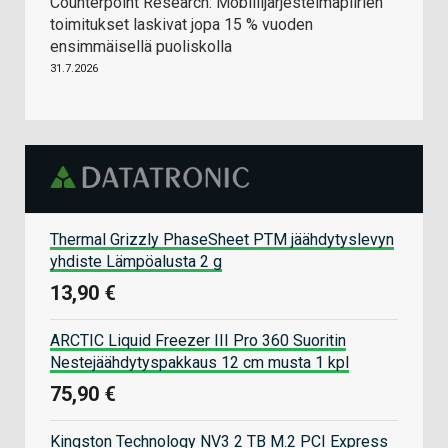
Counterpoint Research: Mobiilijärjestelmäpiirien
toimitukset laskivat jopa 15 % vuoden
ensimmäisellä puoliskolla
31.7.2026
Thermal Grizzly PhaseSheet PTM jäähdytyslevyn
yhdiste Lämpöalusta 2 g
13,90 €
ARCTIC Liquid Freezer III Pro 360 Suoritin
Nestejäähdytyspakkaus 12 cm musta 1 kpl
75,90 €
Kingston Technology NV3 2 TB M.2 PCI Express