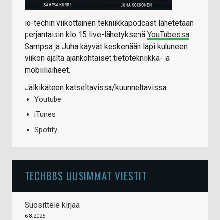
io-techin viikottainen tekniikkapodcast lähetetään
perjantaisin klo 15 live-lähetyksenä
YouTubessa
.
Sampsa ja Juha käyvät keskenään läpi kuluneen
viikon ajalta ajankohtaiset tietotekniikka- ja
mobiiliaiheet.
Jälkikäteen katseltavissa/kuunneltavissa:
Youtube
iTunes
Spotify
TECHBBS UUSIMMAT VIESTIT
Suosittele kirjaa
6.8.2026