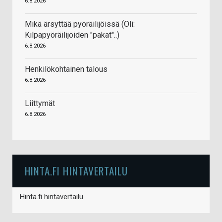
6.8.2026
Mikä ärsyttää pyöräilijöissä (Oli:
Kilpapyöräilijöiden "pakat"..)
6.8.2026
Henkilökohtainen talous
6.8.2026
Liittymät
6.8.2026
HINTA.FI HINTAVERTAILU
Hinta.fi hintavertailu