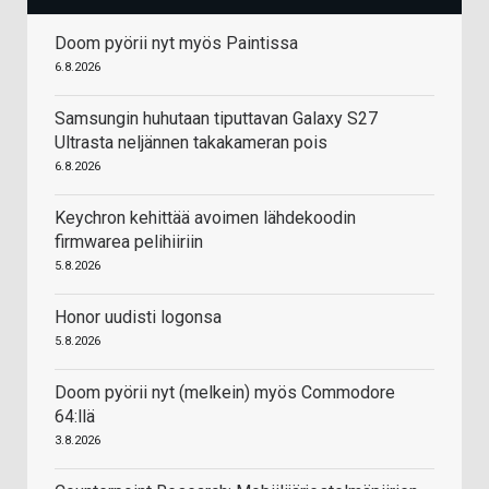
Doom pyörii nyt myös Paintissa
6.8.2026
Samsungin huhutaan tiputtavan Galaxy S27
Ultrasta neljännen takakameran pois
6.8.2026
Keychron kehittää avoimen lähdekoodin
firmwarea pelihiiriin
5.8.2026
Honor uudisti logonsa
5.8.2026
Doom pyörii nyt (melkein) myös Commodore
64:llä
3.8.2026