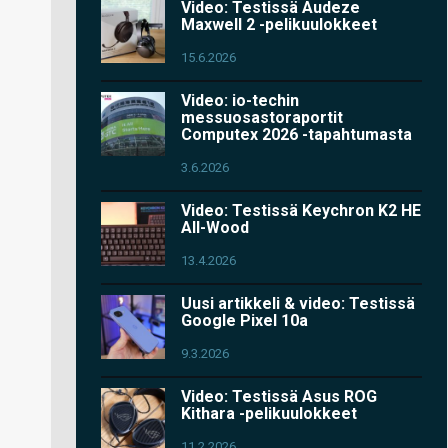
Video: Testissä Audeze
Maxwell 2 -pelikuulokkeet
15.6.2026
Video: io-techin
messuosastoraportit
Computex 2026 -tapahtumasta
3.6.2026
Video: Testissä Keychron K2 HE
All-Wood
13.4.2026
Uusi artikkeli & video: Testissä
Google Pixel 10a
9.3.2026
Video: Testissä Asus ROG
Kithara -pelikuulokkeet
11.2.2026