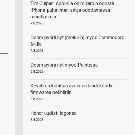
Tim Culpan: Applella on miljardin edestä
iPhone-puhelinten siruja odottamassa
muistipiirejä
7.8.2026
Doom pyörii nyt (melkein) myös Commodore
64:llä
7.8.2026
Doom pyörii nyt myös Paintissa
6.8.2026
Keychron kehittää avoimen lähdekoodin
firmwarea pelihiiriin
5.8.2026
Honor uudisti logonsa
5.8.2026