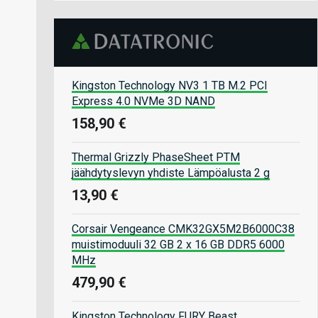
Kingston Technology NV3 1 TB M.2 PCI
Express 4.0 NVMe 3D NAND
158,90 €
Thermal Grizzly PhaseSheet PTM
jäähdytyslevyn yhdiste Lämpöalusta 2 g
13,90 €
Corsair Vengeance CMK32GX5M2B6000C38
muistimoduuli 32 GB 2 x 16 GB DDR5 6000
MHz
479,90 €
Kingston Technology FURY Beast