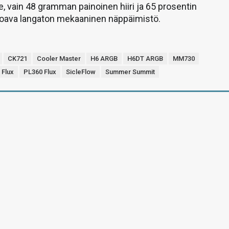
e, vain 48 gramman painoinen hiiri ja 65 prosentin
rjoava langaton mekaaninen näppäimistö.
CK721
Cooler Master
H6 ARGB
H6DT ARGB
MM730
 Flux
PL360 Flux
SicleFlow
Summer Summit