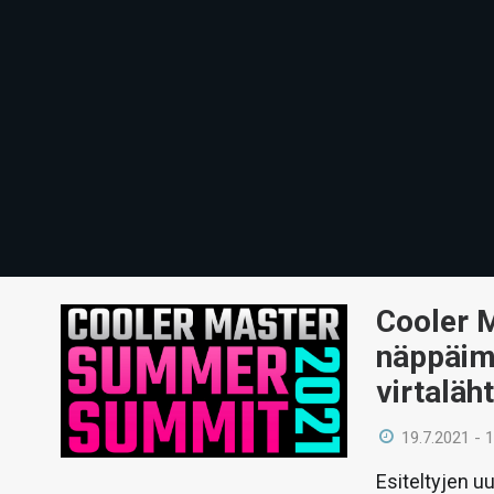
Cooler Ma
näppäimi
virtaläht
19.7.2021 - 
Esiteltyjen 