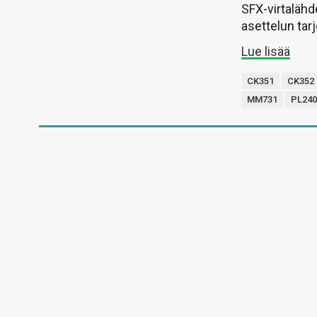
SFX-virtalähd
asettelun ta
Lue lisää
CK351
CK352
MM731
PL240