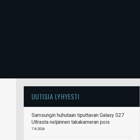
UUTISIA LYHYESTI
Samsungin huhutaan tiputtavan Galaxy S27
Ultrasta neljännen takakameran pois
7.8.2026