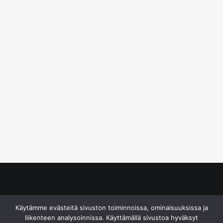
© S&J Media Oy
Käytämme evästeitä sivuston toiminnoissa, ominaisuuksissa ja
liikenteen analysoinnissa. Käyttämällä sivustoa hyväksyt