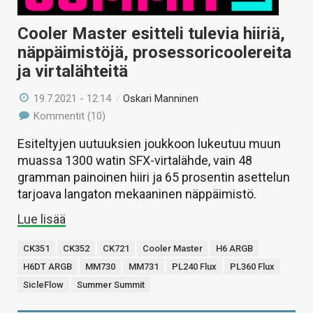
Cooler Master esitteli tulevia hiiriä,
näppäimistöjä, prosessoricoolereita
ja virtalähteitä
19.7.2021 - 12:14
/
Oskari Manninen
Kommentit (10)
Esiteltyjen uutuuksien joukkoon lukeutuu muun
muassa 1300 watin SFX-virtalähde, vain 48
gramman painoinen hiiri ja 65 prosentin asettelun
tarjoava langaton mekaaninen näppäimistö.
Lue lisää
CK351
CK352
CK721
Cooler Master
H6 ARGB
H6DT ARGB
MM730
MM731
PL240 Flux
PL360 Flux
SicleFlow
Summer Summit