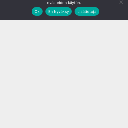
evästeiden käytön.
Ok
En hyväksy
Lisätietoja
;