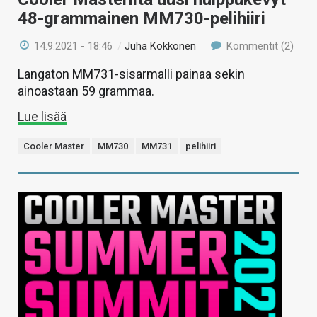
48-grammainen MM730-pelihiiri
14.9.2021 - 18:46
/
Juha Kokkonen
Kommentit (2)
Langaton MM731-sisarmalli painaa sekin
ainoastaan 59 grammaa.
Lue lisää
Cooler Master
MM730
MM731
pelihiiri