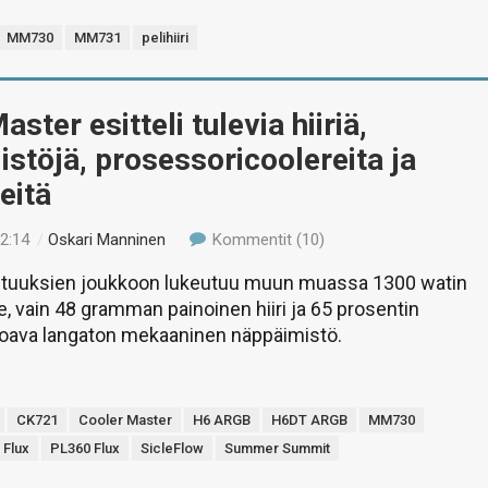
MM730
MM731
pelihiiri
ster esitteli tulevia hiiriä,
stöjä, prosessoricoolereita ja
eitä
12:14
/
Oskari Manninen
Kommentit (10)
uutuuksien joukkoon lukeutuu muun muassa 1300 watin
e, vain 48 gramman painoinen hiiri ja 65 prosentin
rjoava langaton mekaaninen näppäimistö.
CK721
Cooler Master
H6 ARGB
H6DT ARGB
MM730
 Flux
PL360 Flux
SicleFlow
Summer Summit