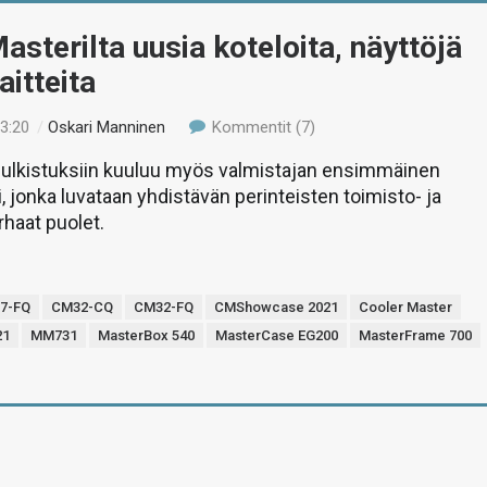
asterilta uusia koteloita, näyttöjä
aitteita
23:20
/
Oskari Manninen
Kommentit (7)
lkistuksiin kuuluu myös valmistajan ensimmäinen
i, jonka luvataan yhdistävän perinteisten toimisto- ja
rhaat puolet.
7-FQ
CM32-CQ
CM32-FQ
CMShowcase 2021
Cooler Master
21
MM731
MasterBox 540
MasterCase EG200
MasterFrame 700