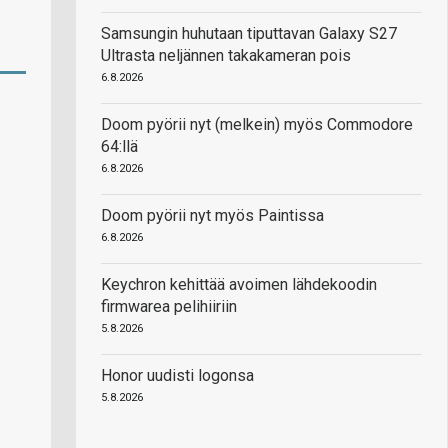
Samsungin huhutaan tiputtavan Galaxy S27
Ultrasta neljännen takakameran pois
6.8.2026
Doom pyörii nyt (melkein) myös Commodore
64:llä
6.8.2026
Doom pyörii nyt myös Paintissa
6.8.2026
Keychron kehittää avoimen lähdekoodin
firmwarea pelihiiriin
5.8.2026
Honor uudisti logonsa
5.8.2026