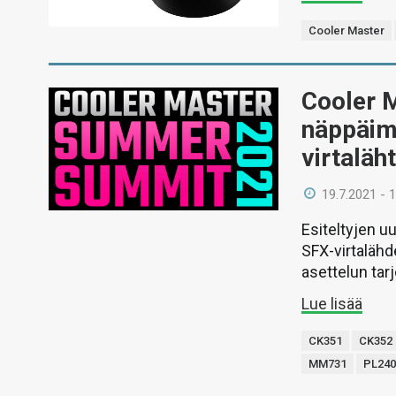
Cooler Master
Cooler Ma
näppäimi
virtaläht
19.7.2021 - 
Esiteltyjen 
SFX-virtalähd
asettelun ta
Lue lisää
CK351
CK352
MM731
PL240