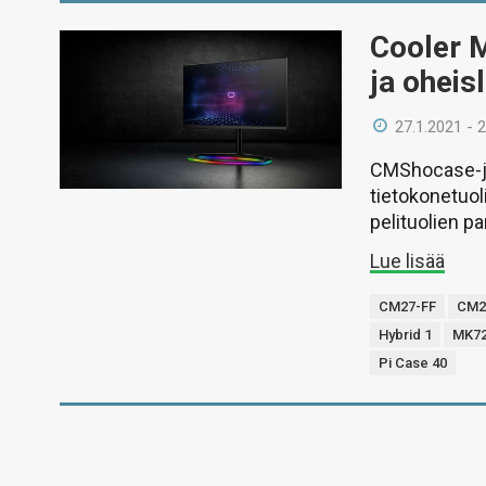
Cooler M
ja oheisl
27.1.2021 - 
CMShocase-ju
tietokonetuol
pelituolien pa
Lue lisää
CM27-FF
CM2
Hybrid 1
MK7
Pi Case 40