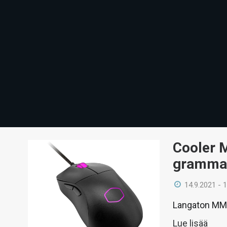
Cooler M
grammai
14.9.2021 - 
Langaton MM7
Lue lisää