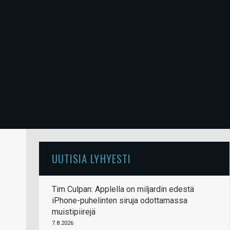
UUTISIA LYHYESTI
Tim Culpan: Applella on miljardin edestä
iPhone-puhelinten siruja odottamassa
muistipiirejä
7.8.2026