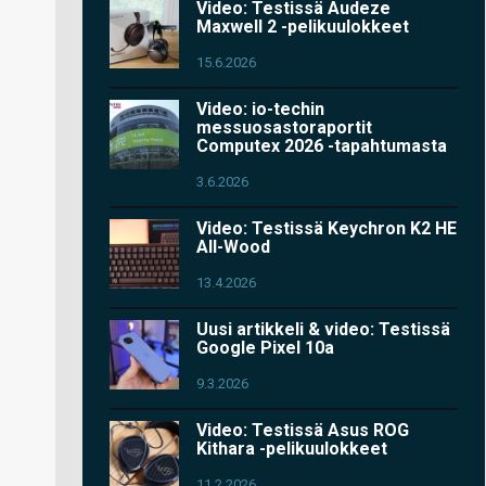
Video: Testissä Audeze
Maxwell 2 -pelikuulokkeet
15.6.2026
Video: io-techin
messuosastoraportit
Computex 2026 -tapahtumasta
3.6.2026
Video: Testissä Keychron K2 HE
All-Wood
13.4.2026
Uusi artikkeli & video: Testissä
Google Pixel 10a
9.3.2026
Video: Testissä Asus ROG
Kithara -pelikuulokkeet
11.2.2026