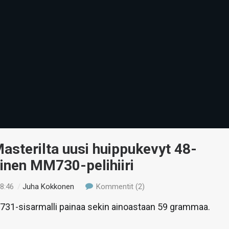
asterilta uusi huippukevyt 48-
nen MM730-pelihiiri
18:46
/
Juha Kokkonen
Kommentit (2)
31-sisarmalli painaa sekin ainoastaan 59 grammaa.