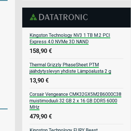
Kingston Technology NV3 1 TB M.2 PCI
Express 4.0 NVMe 3D NAND
158,90 €
Thermal Grizzly PhaseSheet PTM
jäähdytyslevyn yhdiste Lämpöalusta 2 g
13,90 €
Corsair Vengeance CMK32GX5M2B6000C38
muistimoduuli 32 GB 2 x 16 GB DDR5 6000
MHz
479,90 €
Kingston Technology FURY Beast