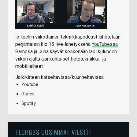
io-techin viikottainen tekniikkapodcast lähetetään
perjantaisin klo 15 live-lähetyksenä
YouTubessa
.
Sampsa ja Juha käyvät keskenään läpi kuluneen
viikon ajalta ajankohtaiset tietotekniikka- ja
mobiiliaiheet.
Jälkikäteen katseltavissa/kuunneltavissa:
Youtube
iTunes
Spotify
TECHBBS UUSIMMAT VIESTIT