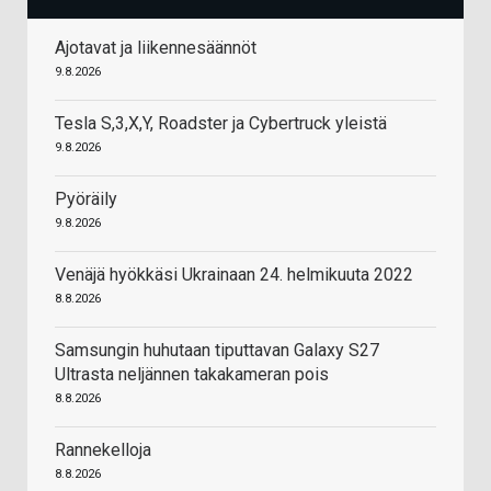
Ajotavat ja liikennesäännöt
9.8.2026
Tesla S,3,X,Y, Roadster ja Cybertruck yleistä
9.8.2026
Pyöräily
9.8.2026
Venäjä hyökkäsi Ukrainaan 24. helmikuuta 2022
8.8.2026
Samsungin huhutaan tiputtavan Galaxy S27
Ultrasta neljännen takakameran pois
8.8.2026
Rannekelloja
8.8.2026