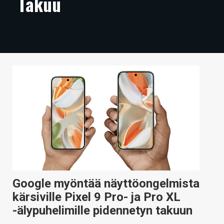
Takuu
ARTIKKELIT
VIDEOT
TECHBBS
TIETOA
HINTA.FI
KAUPPA
VAIHDA TEEMA
Google myöntää näyttöongelmista
HAKU
kärsiville Pixel 9 Pro- ja Pro XL
-älypuhelimille pidennetyn takuun