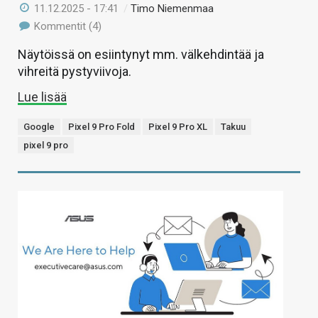
11.12.2025 - 17:41
/
Timo Niemenmaa
Kommentit (4)
Näytöissä on esiintynyt mm. välkehdintää ja
vihreitä pystyviivoja.
Lue lisää
Google
Pixel 9 Pro Fold
Pixel 9 Pro XL
Takuu
pixel 9 pro