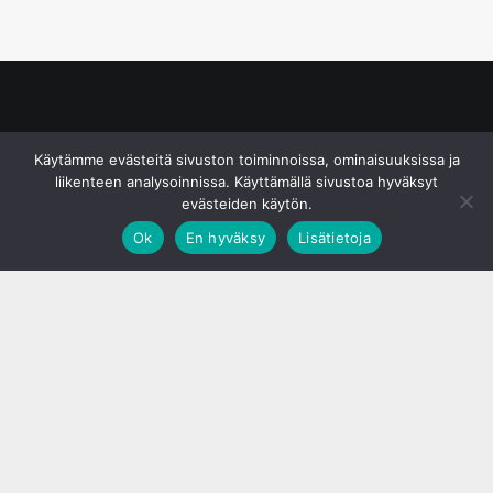
© S&J Media Oy
Käytämme evästeitä sivuston toiminnoissa, ominaisuuksissa ja
liikenteen analysoinnissa. Käyttämällä sivustoa hyväksyt
evästeiden käytön.
Ok
En hyväksy
Lisätietoja
;