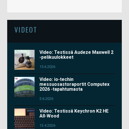
VIDEOT
Video: Testissä Audeze Maxwell 2
-pelikuulokkeet
15.6.2026
Video: io-techin
messuosastoraportit Computex
2026 -tapahtumasta
3.6.2026
Video: Testissä Keychron K2 HE
All-Wood
13.4.2026