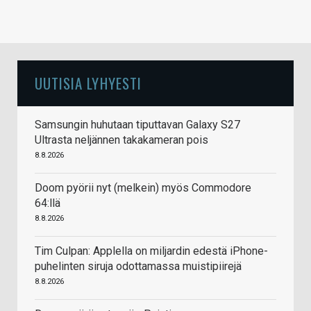
UUTISIA LYHYESTI
Samsungin huhutaan tiputtavan Galaxy S27
Ultrasta neljännen takakameran pois
8.8.2026
Doom pyörii nyt (melkein) myös Commodore
64:llä
8.8.2026
Tim Culpan: Applella on miljardin edestä iPhone-
puhelinten siruja odottamassa muistipiirejä
8.8.2026