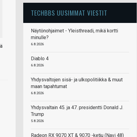
TECHBBS UUSIMMAT VIESTIT
Näytönohjaimet - Yleisthreadi, mikä kortti
minulle?
6.8.2026
tä
Diablo 4
6.8.2026
Yhdysvaltojen sisä- ja ulkopolitiikka & muut
maan tapahtumat
6.8.2026
Yhdysvaltain 45. ja 47. presidentti Donald J.
Trump
5.8.2026
Radeon RX 9070 XT & 9070 -ketju (Navi 48)