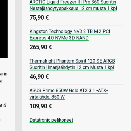
ARCTIC Liquid Freezer III Pro 360 Suoritin
Nestejäähdytyspakkaus 12 cm musta 1 kpl
75,90 €
Kingston Technology NV3 2 TB M.2 PCI
Express 4.0 NVMe 3D NAND
265,90 €
Thermalright Phantom Spirit 120 SE ARGB
Suoritin Ilmanjäähdytin 12 cm Musta 1 kpl
arin
46,90 €
ua
ASUS Prime 850W Gold ATX 3.1 -ATX-
virtalähde, 850 W
109,90 €
tiö
n
Datatronic pelikoneet