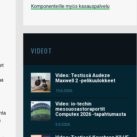
Komponenteille myös kasauspalvelu
VIDEOT
et
Video: Testissä Audeze
aa
Maxwell 2 -pelikuulokkeet
15.6.2026
Video: io-techin
messuosastoraportit
nta
Computex 2026 -tapahtumasta
a
3.6.2026