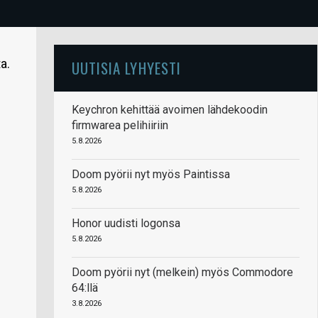
a.
UUTISIA LYHYESTI
Keychron kehittää avoimen lähdekoodin
firmwarea pelihiiriin
5.8.2026
Doom pyörii nyt myös Paintissa
5.8.2026
Honor uudisti logonsa
5.8.2026
Doom pyörii nyt (melkein) myös Commodore
64:llä
3.8.2026