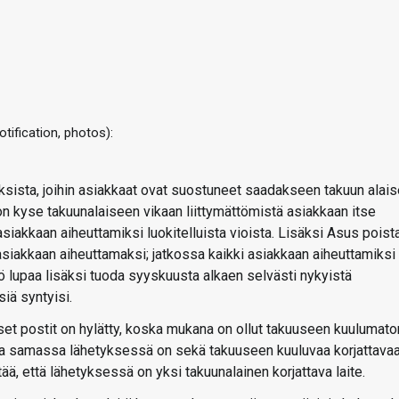
tification, photos):
uksista, joihin asiakkaat ovat suostuneet saadakseen takuun alais
 on kyse takuunalaiseen vikaan liittymättömistä asiakkaan itse
n asiakkaan aiheuttamiksi luokitelluista vioista. Lisäksi Asus poist
asiakkaan aiheuttamaksi; jatkossa kaikki asiakkaan aiheuttamiksi
tiö lupaa lisäksi tuoda syyskuusta alkaen selvästi nykyistä
siä syntyisi.
maiset postit on hylätty, koska mukana on ollut takuuseen kuulumato
ssa samassa lähetyksessä on sekä takuuseen kuuluvaa korjattava
tää, että lähetyksessä on yksi takuunalainen korjattava laite.