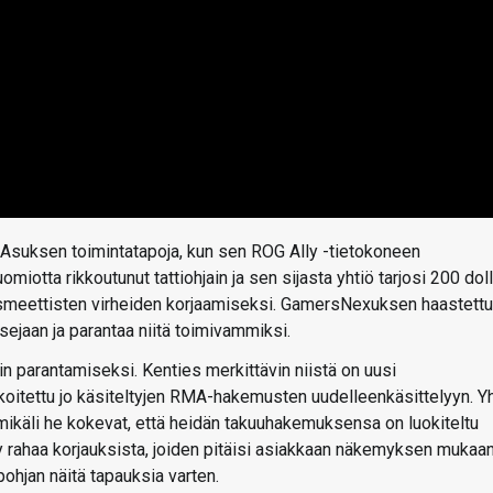
Asuksen toimintatapoja, kun sen ROG Ally -tietokoneen
miotta rikkoutunut tattiohjain ja sen sijasta yhtiö tarjosi 200 doll
osmeettisten virheiden korjaamiseksi. GamersNexuksen haastett
sejaan ja parantaa niitä toimivammiksi.
n parantamiseksi. Kenties merkittävin niistä on uusi
oitettu jo käsiteltyjen RMA-hakemusten uudelleenkäsittelyyn. Yh
ikäli he kokevat, että heidän takuuhakemuksensa on luokiteltu
etty rahaa korjauksista, joiden pitäisi asiakkaan näkemyksen mukaa
pohjan näitä tapauksia varten.