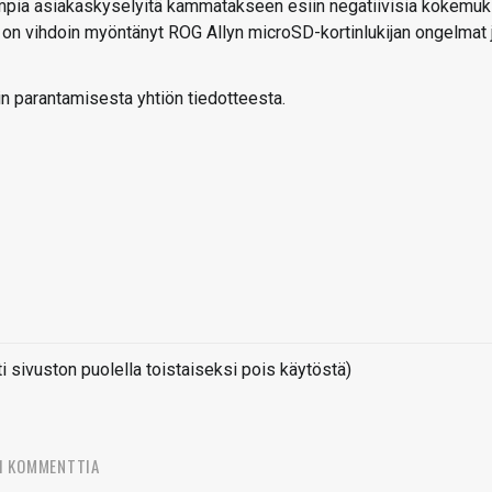
empia asiakaskyselyitä kammatakseen esiin negatiivisia kokemuk
 se on vihdoin myöntänyt ROG Allyn microSD-kortinlukijan ongelmat 
n parantamisesta yhtiön tiedotteesta.
sivuston puolella toistaiseksi pois käytöstä)
1 KOMMENTTIA