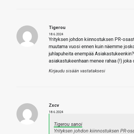
Tigerou
18.6.2024
Yrityksen johdon kiinnostuksen PR-osast
muutama vuosi ennen kuin näemme joskos 
juhlapuheita enempää Asiakastukeenkin? 
asiakastukeenhaan menee rahaa (!) joka o
Kirjaudu sisään vastataksesi
Zxcv
18.6.2024
Tigerou sanoi
Yrityksen johdon kiinnostuksen PR-osa