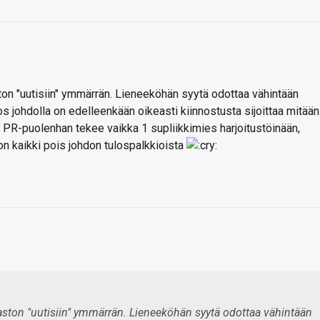
on "uutisiin" ymmärrän. Lieneeköhän syytä odottaa vähintään
johdolla on edelleenkään oikeasti kiinnostusta sijoittaa mitään
PR-puolenhan tekee vaikka 1 supliikkimies harjoitustöinään,
n kaikki pois johdon tulospalkkioista
ston "uutisiin" ymmärrän. Lieneeköhän syytä odottaa vähintään