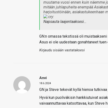
muutama vuosi ennen kuin näemme josk
mitään juhlapuheita enempää Asiakast
harjoitustöinään, asiakastukeenhaan me
Napsauta laajentaaksesi…
GN:n omassa tekstissä oli muistaakseni m
Asus ei ole uudestaan gonahtaneet tuen 
Kirjaudu sisään vastataksesi
Anvi
18.6.2024
GN ja Steve tekevät kyllä hienoa tutkivaa 
Hyvä kun puoliväkisin hankkiutuivat asiak
vaivaannuttavaa katsottavaa, kun Steve hi