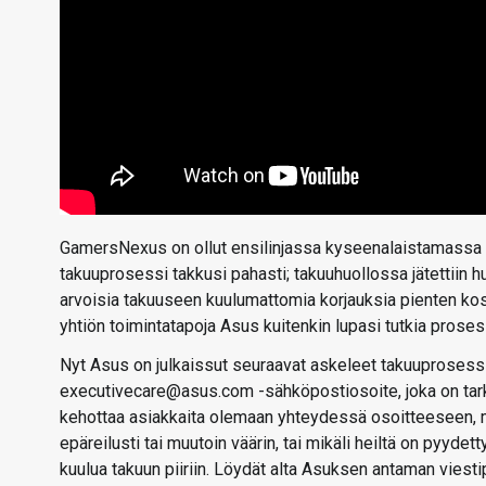
GamersNexus on ollut ensilinjassa kyseenalaistamassa 
takuuprosessi takkusi pahasti; takuuhuollossa jätettiin huo
arvoisia takuuseen kuulumattomia korjauksia pienten k
yhtiön toimintatapoja Asus kuitenkin lupasi tutkia proses
Nyt Asus on julkaissut seuraavat askeleet takuuprosessi
executivecare@asus.com -sähköpostiosoite, joka on tark
kehottaa asiakkaita olemaan yhteydessä osoitteeseen, m
epäreilusti tai muutoin väärin, tai mikäli heiltä on pyyd
kuulua takuun piiriin. Löydät alta Asuksen antaman viesti