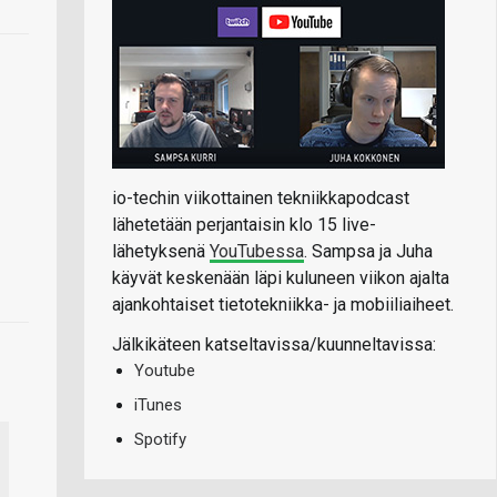
io-techin viikottainen tekniikkapodcast
lähetetään perjantaisin klo 15 live-
lähetyksenä
YouTubessa
. Sampsa ja Juha
käyvät keskenään läpi kuluneen viikon ajalta
ajankohtaiset tietotekniikka- ja mobiiliaiheet.
Jälkikäteen katseltavissa/kuunneltavissa:
Youtube
iTunes
Spotify