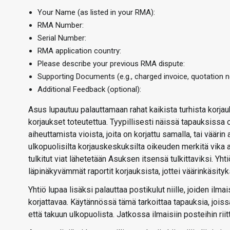
Your Name (as listed in your RMA):
RMA Number:
Serial Number:
RMA application country:
Please describe your previous RMA dispute:
Supporting Documents (e.g., charged invoice, quotation no
Additional Feedback (optional):
Asus lupautuu palauttamaan rahat kaikista turhista korja
korjaukset toteutettua. Tyypillisesti näissä tapauksissa
aiheuttamista vioista, joita on korjattu samalla, tai vääri
ulkopuolisilta korjauskeskuksilta oikeuden merkitä vika 
tulkitut viat lähetetään Asuksen itsensä tulkittaviksi. Yh
läpinäkyvämmät raportit korjauksista, jottei väärinkäsityk
Yhtiö lupaa lisäksi palauttaa postikulut niille, joiden il
korjattavaa. Käytännössä tämä tarkoittaa tapauksia, joi
että takuun ulkopuolista. Jatkossa ilmaisiin posteihin riit