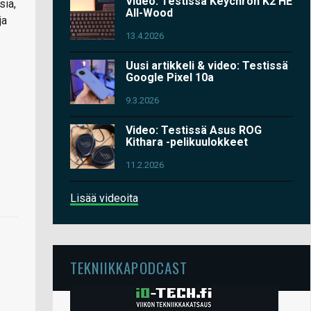
Video: Testissä Keychron K2 HE
sia,
All-Wood
ja
13.4.2026
Uusi artikkeli & video: Testissä
Google Pixel 10a
9.3.2026
Video: Testissä Asus ROG
Kithara -pelikuulokkeet
11.2.2026
Lisää videoita
TEKNIIKKAPODCAST