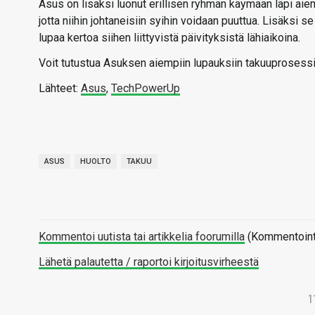
Asus on lisäksi luonut erillisen ryhmän käymään läpi ai
jotta niihin johtaneisiin syihin voidaan puuttua. Lisäksi
lupaa kertoa siihen liittyvistä päivityksistä lähiaikoina.
Voit tutustua Asuksen aiempiin lupauksiin takuuprosessi
Lähteet:
Asus
,
TechPowerUp
ASUS
HUOLTO
TAKUU
Kommentoi uutista tai artikkelia foorumilla
(Kommentointi 
Lähetä palautetta / raportoi kirjoitusvirheestä
1