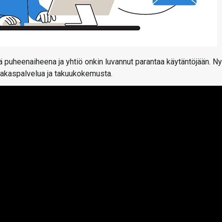
 puheenaiheena ja yhtiö onkin luvannut parantaa käytäntöjään. Ny
iakaspalvelua ja takuukokemusta.