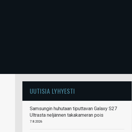
UUTISIA LYHYESTI
Samsungin huhutaan tiputtavan Galaxy S27
Ultrasta neljännen takakameran pois
7.8.2026