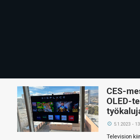
CES-mess
OLED-tel
työkaluj
5.1.2023 - 13
Television ki