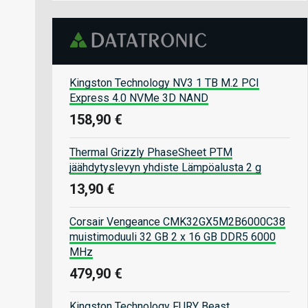
Kingston Technology NV3 1 TB M.2 PCI
Express 4.0 NVMe 3D NAND
158,90 €
Thermal Grizzly PhaseSheet PTM
jäähdytyslevyn yhdiste Lämpöalusta 2 g
13,90 €
Corsair Vengeance CMK32GX5M2B6000C38
muistimoduuli 32 GB 2 x 16 GB DDR5 6000
MHz
479,90 €
Kingston Technology FURY Beast