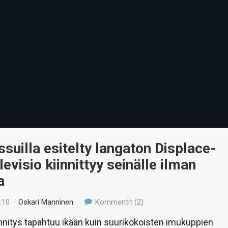
uilla esitelty langaton Displace-
evisio kiinnittyy seinälle ilman
a
:10
/
Oskari Manninen
Kommentit (2)
innitys tapahtuu ikään kuin suurikokoisten imukuppien