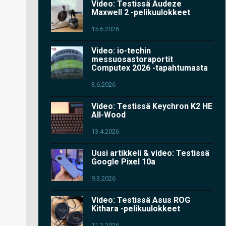
Video: Testissä Audeze
Maxwell 2 -pelikuulokkeet
15.6.2026
Video: io-techin
messuosastoraportit
Computex 2026 -tapahtumasta
3.6.2026
Video: Testissä Keychron K2 HE
All-Wood
13.4.2026
Uusi artikkeli & video: Testissä
Google Pixel 10a
9.3.2026
Video: Testissä Asus ROG
Kithara -pelikuulokkeet
11.2.2026