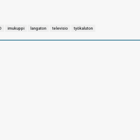
D
imukuppi
langaton
televisio
työkaluton