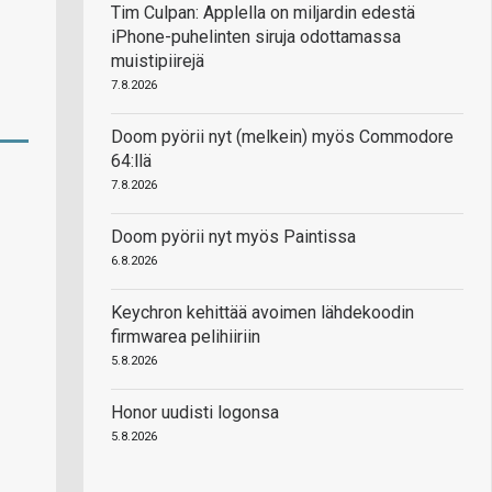
Tim Culpan: Applella on miljardin edestä
iPhone-puhelinten siruja odottamassa
muistipiirejä
7.8.2026
Doom pyörii nyt (melkein) myös Commodore
64:llä
7.8.2026
Doom pyörii nyt myös Paintissa
6.8.2026
Keychron kehittää avoimen lähdekoodin
firmwarea pelihiiriin
5.8.2026
Honor uudisti logonsa
5.8.2026