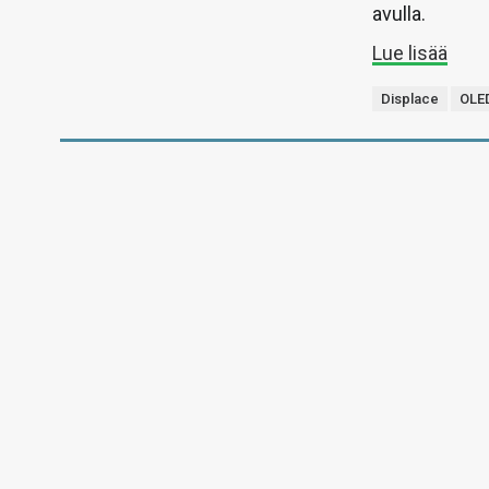
avulla.
Lue lisää
Displace
OLE