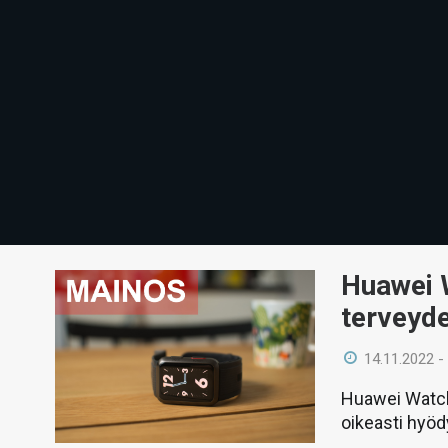
Huawei 
terveyd
14.11.2022 -
Huawei Watch D
oikeasti hyöd