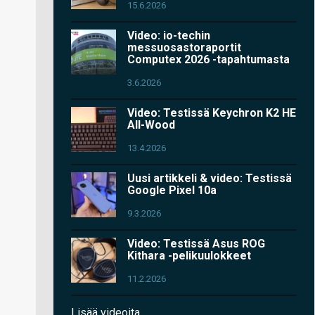
15.6.2026
Video: io-techin
messuosastoraportit
Computex 2026 -tapahtumasta
3.6.2026
Video: Testissä Keychron K2 HE
All-Wood
13.4.2026
Uusi artikkeli & video: Testissä
Google Pixel 10a
9.3.2026
Video: Testissä Asus ROG
Kithara -pelikuulokkeet
11.2.2026
Lisää videoita