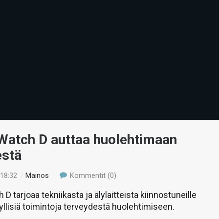
Watch D auttaa huolehtimaan
estä
 18:32
/
Mainos
Kommentit (0)
 tarjoaa tekniikasta ja älylaitteista kiinnostuneille
yllisiä toimintoja terveydestä huolehtimiseen.