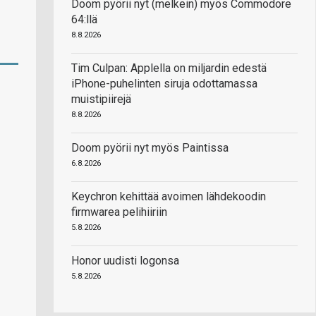
Doom pyörii nyt (melkein) myös Commodore
64:llä
8.8.2026
Tim Culpan: Applella on miljardin edestä
iPhone-puhelinten siruja odottamassa
muistipiirejä
8.8.2026
Doom pyörii nyt myös Paintissa
6.8.2026
Keychron kehittää avoimen lähdekoodin
firmwarea pelihiiriin
5.8.2026
Honor uudisti logonsa
5.8.2026