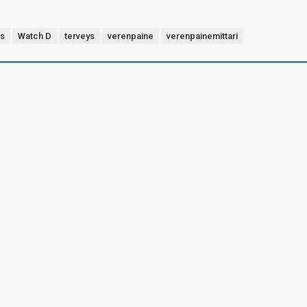
s
Watch D
terveys
verenpaine
verenpainemittari