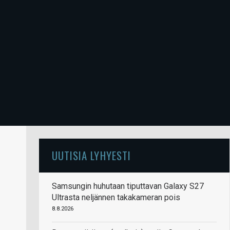
UUTISIA LYHYESTI
Samsungin huhutaan tiputtavan Galaxy S27
Ultrasta neljännen takakameran pois
8.8.2026