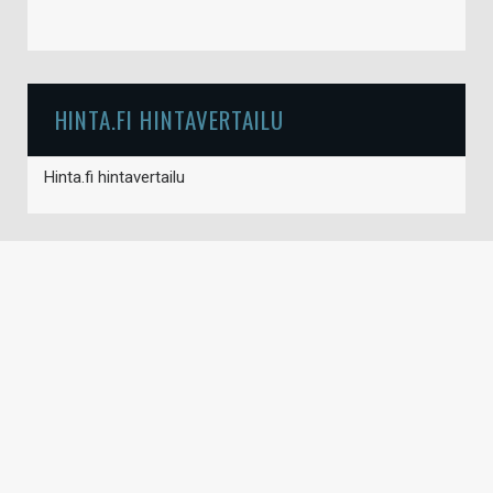
HINTA.FI HINTAVERTAILU
Hinta.fi hintavertailu