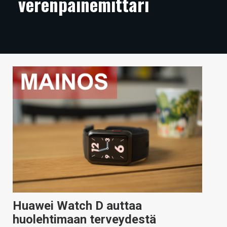
verenpainemittari
ARTIKKELIT
VIDEOT
TECHBBS
TIETOA
HINTA.FI
KAUPPA
VAIHDA TEEMA
HAKU
Huawei Watch D auttaa
huolehtimaan terveydestä