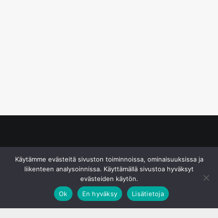
© S&J Media Oy
Käytämme evästeitä sivuston toiminnoissa, ominaisuuksissa ja
liikenteen analysoinnissa. Käyttämällä sivustoa hyväksyt
evästeiden käytön.
Ok
En hyväksy
Lisätietoja
;