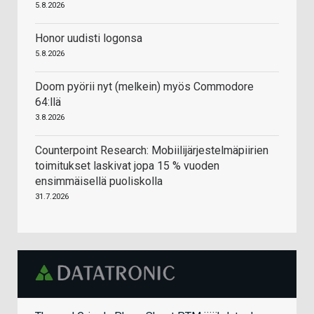
5.8.2026
Honor uudisti logonsa
5.8.2026
Doom pyörii nyt (melkein) myös Commodore
64:llä
3.8.2026
Counterpoint Research: Mobiilijärjestelmäpiirien
toimitukset laskivat jopa 15 % vuoden
ensimmäisellä puoliskolla
31.7.2026