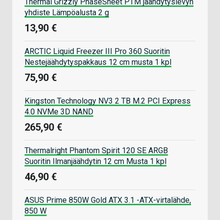
Thermal Grizzly PhaseSheet PTM jäähdytyslevyn
yhdiste Lämpöalusta 2 g
13,90 €
ARCTIC Liquid Freezer III Pro 360 Suoritin
Nestejäähdytyspakkaus 12 cm musta 1 kpl
75,90 €
Kingston Technology NV3 2 TB M.2 PCI Express
4.0 NVMe 3D NAND
265,90 €
Thermalright Phantom Spirit 120 SE ARGB
Suoritin Ilmanjäähdytin 12 cm Musta 1 kpl
46,90 €
ASUS Prime 850W Gold ATX 3.1 -ATX-virtalähde,
850 W