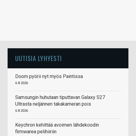
UUTISIA LYHYESTI
Doom pyörii nyt myös Paintissa
6.8.2026
Samsungin huhutaan tiputtavan Galaxy S27
Ultrasta neljännen takakameran pois
6.8.2026
Keychron kehittää avoimen lähdekoodin
firmwarea pelihiiriin