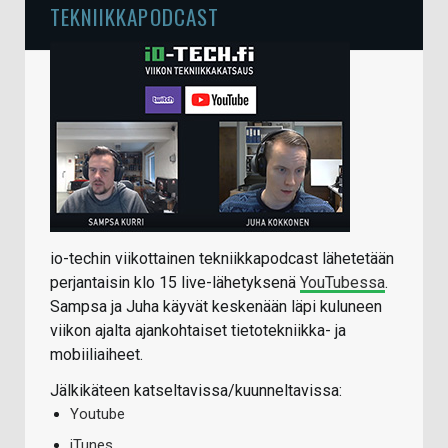
TEKNIIKKAPODCAST
io-techin viikottainen tekniikkapodcast lähetetään
perjantaisin klo 15 live-lähetyksenä
YouTubessa
.
Sampsa ja Juha käyvät keskenään läpi kuluneen
viikon ajalta ajankohtaiset tietotekniikka- ja
mobiiliaiheet.
Jälkikäteen katseltavissa/kuunneltavissa:
Youtube
iTunes