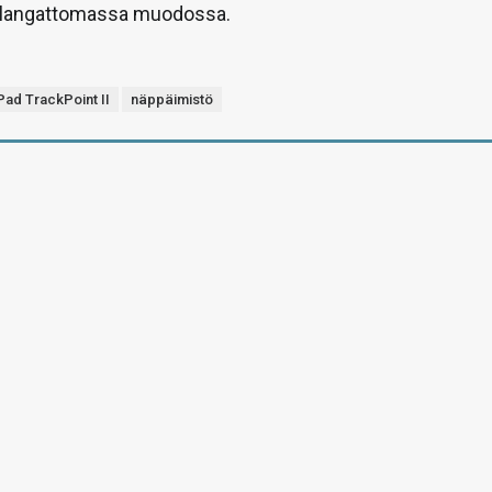
 langattomassa muodossa.
Pad TrackPoint II
näppäimistö