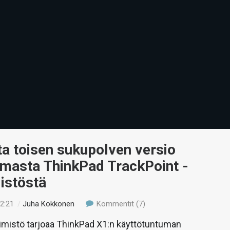
a toisen sukupolven versio
omasta ThinkPad TrackPoint -
istöstä
12:21
/
Juha Kokkonen
Kommentit (7)
mistö tarjoaa ThinkPad X1:n käyttötuntuman