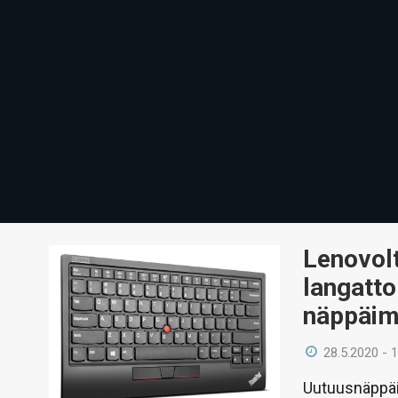
Lenovolt
langatt
näppäim
28.5.2020 - 
Uutuusnäppäi