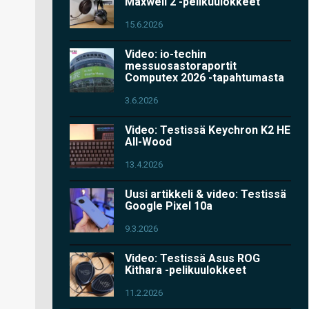
Maxwell 2 -pelikuulokkeet
15.6.2026
Video: io-techin
messuosastoraportit
Computex 2026 -tapahtumasta
3.6.2026
Video: Testissä Keychron K2 HE
All-Wood
13.4.2026
Uusi artikkeli & video: Testissä
Google Pixel 10a
9.3.2026
Video: Testissä Asus ROG
Kithara -pelikuulokkeet
11.2.2026