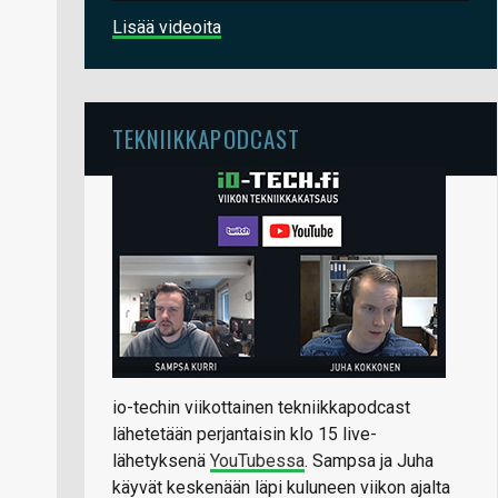
Lisää videoita
TEKNIIKKAPODCAST
io-techin viikottainen tekniikkapodcast
lähetetään perjantaisin klo 15 live-
lähetyksenä
YouTubessa
. Sampsa ja Juha
käyvät keskenään läpi kuluneen viikon ajalta