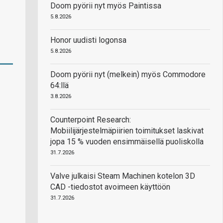
Doom pyörii nyt myös Paintissa
5.8.2026
Honor uudisti logonsa
5.8.2026
Doom pyörii nyt (melkein) myös Commodore
64:llä
3.8.2026
Counterpoint Research:
Mobiilijärjestelmäpiirien toimitukset laskivat
jopa 15 % vuoden ensimmäisellä puoliskolla
31.7.2026
Valve julkaisi Steam Machinen kotelon 3D
CAD -tiedostot avoimeen käyttöön
31.7.2026