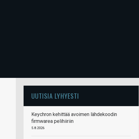
UUTISIA LYHYESTI
Keychron kehittää avoimen lähdekoodin
firmwarea pelihiiriin
5.8.2026