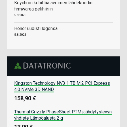
Keychron kehittää avoimen lähdekoodin
firmwarea pelihiiriin
5.8.2026
Honor uudisti logonsa
5.8.2026
Kingston Technology NV3 1 TB M.2 PCI Express
4.0 NVMe 3D NAND
158,90 €
Thermal Grizzly PhaseSheet PTM jäähdytyslevyn
yhdiste Lämpöalusta 2 g
13,90 €