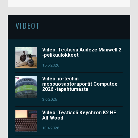
VIDEOT
Video: Testissä Audeze Maxwell 2
-pelikuulokkeet
15.6.2026
Video: io-techin
messuosastoraportit Computex
2026 -tapahtumasta
3.6.2026
Video: Testissä Keychron K2 HE
All-Wood
13.4.2026