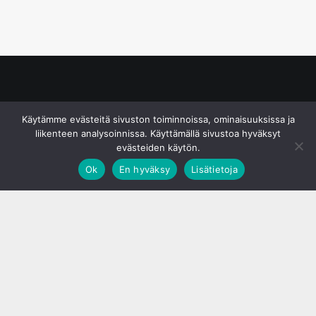
© S&J Media Oy
Käytämme evästeitä sivuston toiminnoissa, ominaisuuksissa ja
liikenteen analysoinnissa. Käyttämällä sivustoa hyväksyt
evästeiden käytön.
Ok
En hyväksy
Lisätietoja
;