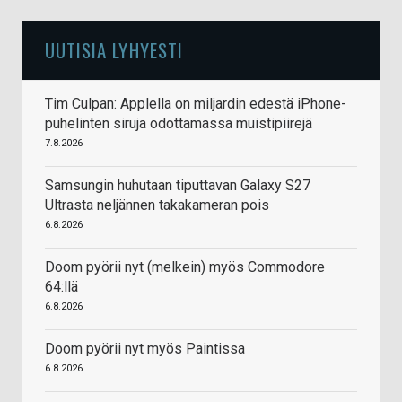
UUTISIA LYHYESTI
Tim Culpan: Applella on miljardin edestä iPhone-
puhelinten siruja odottamassa muistipiirejä
7.8.2026
Samsungin huhutaan tiputtavan Galaxy S27
Ultrasta neljännen takakameran pois
6.8.2026
Doom pyörii nyt (melkein) myös Commodore
64:llä
6.8.2026
Doom pyörii nyt myös Paintissa
6.8.2026