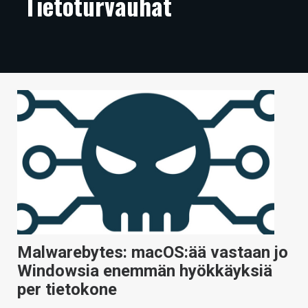
Tietoturvauhat
ARTIKKELIT
VIDEOT
TECHBBS
TIETOA
HINTA.FI
KAUPPA
VAIHDA TEEMA
Malwarebytes: macOS:ää vastaan jo
HAKU
Windowsia enemmän hyökkäyksiä
per tietokone