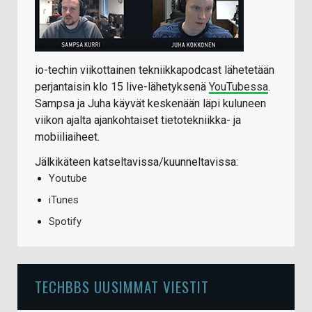
io-techin viikottainen tekniikkapodcast lähetetään
perjantaisin klo 15 live-lähetyksenä
YouTubessa
.
Sampsa ja Juha käyvät keskenään läpi kuluneen
viikon ajalta ajankohtaiset tietotekniikka- ja
mobiiliaiheet.
Jälkikäteen katseltavissa/kuunneltavissa:
Youtube
iTunes
Spotify
TECHBBS UUSIMMAT VIESTIT