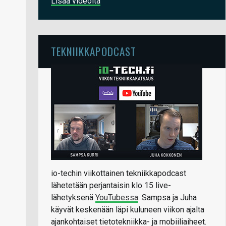
Lisää videoita
TEKNIIKKAPODCAST
io-techin viikottainen tekniikkapodcast
lähetetään perjantaisin klo 15 live-
lähetyksenä
YouTubessa
. Sampsa ja Juha
käyvät keskenään läpi kuluneen viikon ajalta
ajankohtaiset tietotekniikka- ja mobiiliaiheet.