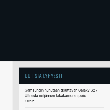
UUTISIA LYHYESTI
Samsungin huhutaan tiputtavan Galaxy S27
Ultrasta neljännen takakameran pois
8.8.2026