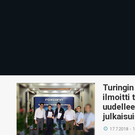
Turingin
ilmoitti
uudellee
julkaisu
17.7.2018 - 