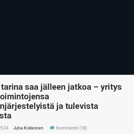
 tarina saa jälleen jatkoa – yritys
 toimintojensa
njärjestelyistä ja tulevista
ista
15:24
/
Juha Kokkonen
Kommentit (18)