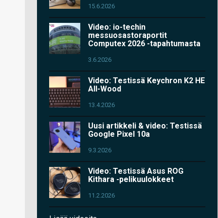
15.6.2026
Video: io-techin
messuosastoraportit
Computex 2026 -tapahtumasta
3.6.2026
Video: Testissä Keychron K2 HE
All-Wood
13.4.2026
Uusi artikkeli & video: Testissä
Google Pixel 10a
9.3.2026
Video: Testissä Asus ROG
Kithara -pelikuulokkeet
11.2.2026