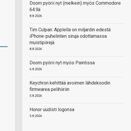
Doom pyörii nyt (melkein) myös Commodore
64:llä
8.8.2026
Tim Culpan: Applella on miljardin edestä
iPhone-puhelinten siruja odottamassa
muistipiirejä
8.8.2026
Doom pyörii nyt myös Paintissa
6.8.2026
Keychron kehittää avoimen lähdekoodin
firmwarea pelihiiriin
5.8.2026
Honor uudisti logonsa
5.8.2026