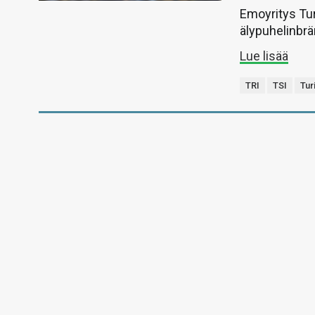
Emoyritys Tur
älypuhelinbrä
Lue lisää
TRI
TSI
Tur