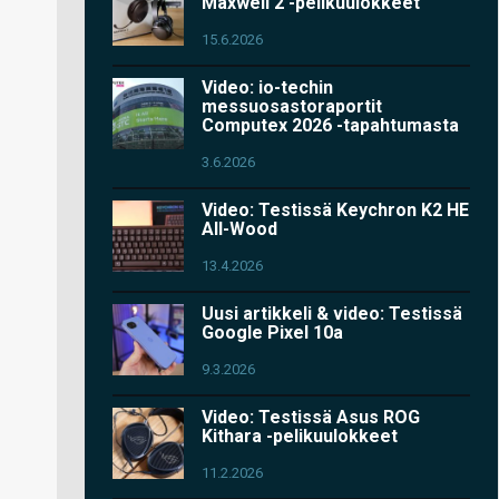
Maxwell 2 -pelikuulokkeet
15.6.2026
Video: io-techin
messuosastoraportit
Computex 2026 -tapahtumasta
3.6.2026
Video: Testissä Keychron K2 HE
All-Wood
13.4.2026
Uusi artikkeli & video: Testissä
Google Pixel 10a
9.3.2026
Video: Testissä Asus ROG
Kithara -pelikuulokkeet
11.2.2026