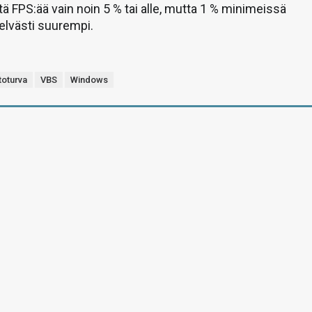
ä FPS:ää vain noin 5 % tai alle, mutta 1 % minimeissä
elvästi suurempi.
toturva
VBS
Windows