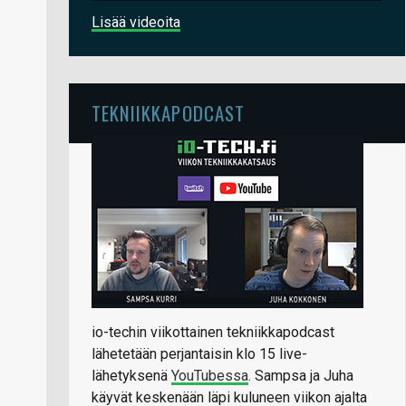
Lisää videoita
TEKNIIKKAPODCAST
io-techin viikottainen tekniikkapodcast
lähetetään perjantaisin klo 15 live-
lähetyksenä
YouTubessa
. Sampsa ja Juha
käyvät keskenään läpi kuluneen viikon ajalta