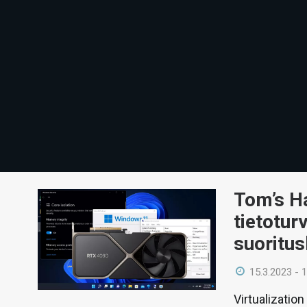
Tom’s H
tietotur
suoritu
15.3.2023 - 
Virtualizatio