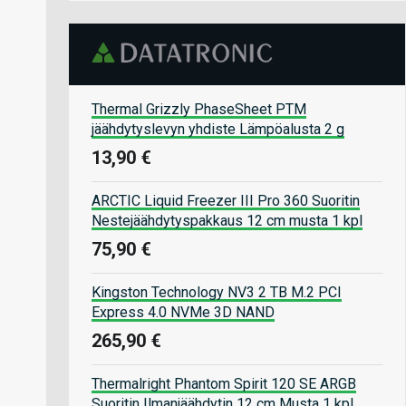
Thermal Grizzly PhaseSheet PTM
jäähdytyslevyn yhdiste Lämpöalusta 2 g
13,90 €
ARCTIC Liquid Freezer III Pro 360 Suoritin
Nestejäähdytyspakkaus 12 cm musta 1 kpl
75,90 €
Kingston Technology NV3 2 TB M.2 PCI
Express 4.0 NVMe 3D NAND
265,90 €
Thermalright Phantom Spirit 120 SE ARGB
Suoritin Ilmanjäähdytin 12 cm Musta 1 kpl