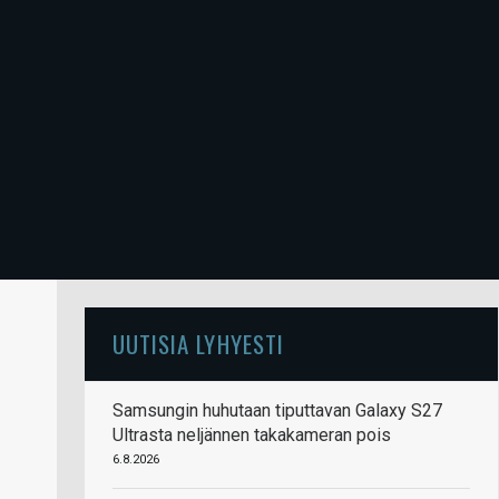
UUTISIA LYHYESTI
Samsungin huhutaan tiputtavan Galaxy S27
Ultrasta neljännen takakameran pois
6.8.2026