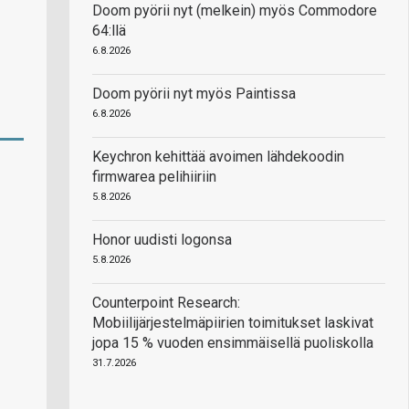
Doom pyörii nyt (melkein) myös Commodore
64:llä
6.8.2026
Doom pyörii nyt myös Paintissa
6.8.2026
Keychron kehittää avoimen lähdekoodin
firmwarea pelihiiriin
5.8.2026
Honor uudisti logonsa
5.8.2026
Counterpoint Research:
Mobiilijärjestelmäpiirien toimitukset laskivat
jopa 15 % vuoden ensimmäisellä puoliskolla
31.7.2026