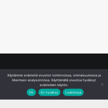
© S&J Media Oy
Käytämme evästeitä sivuston toiminnoissa, ominaisuuksissa ja
liikenteen analysoinnissa. Käyttämällä sivustoa hyväksyt
evästeiden käytön.
Ok
En hyväksy
Lisätietoja
;