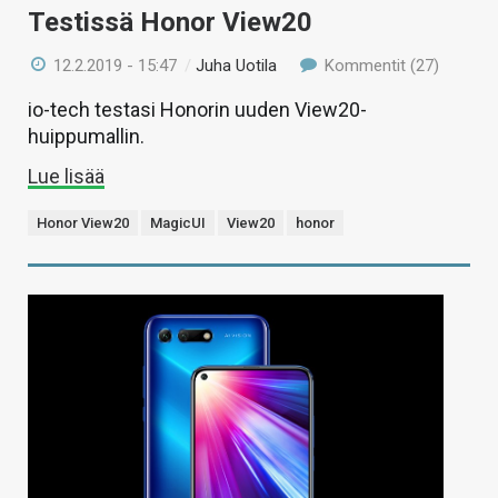
Testissä Honor View20
12.2.2019 - 15:47
/
Juha Uotila
Kommentit (27)
io-tech testasi Honorin uuden View20-
huippumallin.
Lue lisää
Honor View20
MagicUI
View20
honor