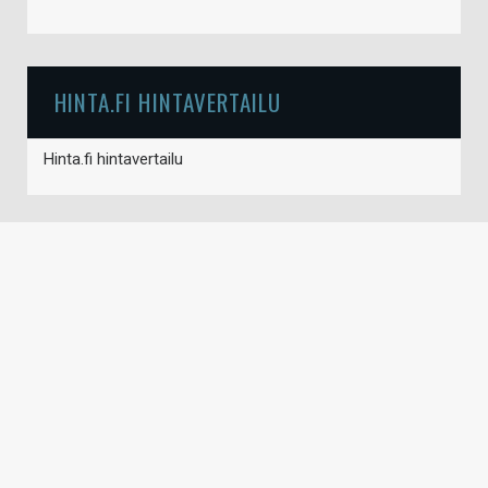
HINTA.FI HINTAVERTAILU
Hinta.fi hintavertailu