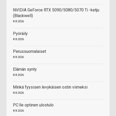
NVIDIA GeForce RTX 5090/5080/5070 Ti -ketju
(Blackwell)
8.8.2026
Pyöräily
8.8.2026
Perussuomalaiset
8.8.2026
Elämän synty
8.8.2026
Minkä fyysisen levykäisen ostin viimeksi
8.8.2026
PC:lle optinen ulostulo
8.8.2026