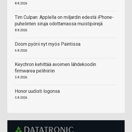
8.8.2026
Tim Culpan: Applella on miljardin edestä iPhone-
puhelinten siruja odottamassa muistipiirejä
8.8.2026
Doom pyörii nyt myös Paintissa
6.8.2026
Keychron kehittää avoimen lähdekoodin
firmwarea pelihiiriin
5.8.2026
Honor uudisti logonsa
5.8.2026