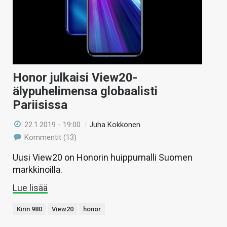
Honor julkaisi View20-
älypuhelimensa globaalisti
Pariisissa
22.1.2019 - 19:00
/
Juha Kokkonen
Kommentit (13)
Uusi View20 on Honorin huippumalli Suomen
markkinoilla.
Lue lisää
Kirin 980
View20
honor