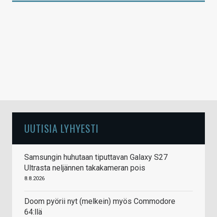
UUTISIA LYHYESTI
Samsungin huhutaan tiputtavan Galaxy S27
Ultrasta neljännen takakameran pois
8.8.2026
Doom pyörii nyt (melkein) myös Commodore
64:llä