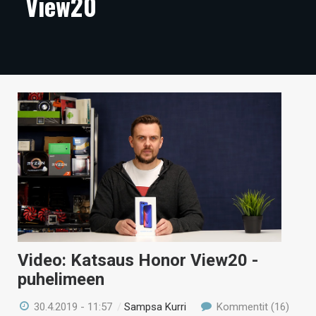
View20
ARTIKKELIT
VIDEOT
TECHBBS
TIETOA
HINTA.FI
KAUPPA
VAIHDA TEEMA
Video: Katsaus Honor View20 -
HAKU
puhelimeen
30.4.2019 - 11:57
/
Sampsa Kurri
Kommentit (16)