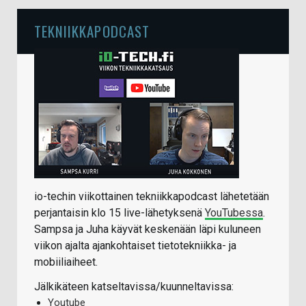
TEKNIIKKAPODCAST
io-techin viikottainen tekniikkapodcast lähetetään
perjantaisin klo 15 live-lähetyksenä
YouTubessa
.
Sampsa ja Juha käyvät keskenään läpi kuluneen
viikon ajalta ajankohtaiset tietotekniikka- ja
mobiiliaiheet.
Jälkikäteen katseltavissa/kuunneltavissa:
Youtube