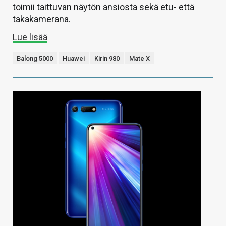
toimii taittuvan näytön ansiosta sekä etu- että
takakamerana.
Lue lisää
Balong 5000
Huawei
Kirin 980
Mate X