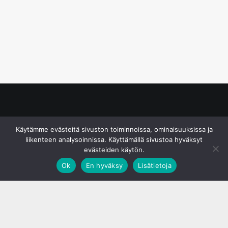
© S&J Media Oy
Käytämme evästeitä sivuston toiminnoissa, ominaisuuksissa ja
liikenteen analysoinnissa. Käyttämällä sivustoa hyväksyt
evästeiden käytön.
Ok
En hyväksy
Lisätietoja
;