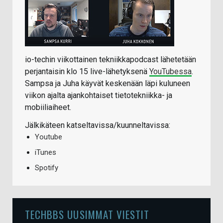
io-techin viikottainen tekniikkapodcast lähetetään
perjantaisin klo 15 live-lähetyksenä
YouTubessa
.
Sampsa ja Juha käyvät keskenään läpi kuluneen
viikon ajalta ajankohtaiset tietotekniikka- ja
mobiiliaiheet.
Jälkikäteen katseltavissa/kuunneltavissa:
Youtube
iTunes
Spotify
TECHBBS UUSIMMAT VIESTIT