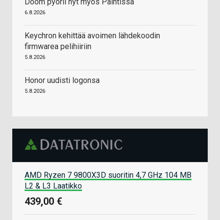
Doom pyörii nyt myös Paintissa
6.8.2026
Keychron kehittää avoimen lähdekoodin
firmwarea pelihiiriin
5.8.2026
Honor uudisti logonsa
5.8.2026
AMD Ryzen 7 9800X3D suoritin 4,7 GHz 104 MB
L2 & L3 Laatikko
439,00 €