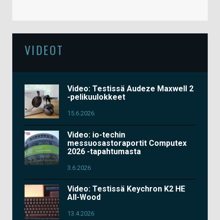
VIDEOT
Video: Testissä Audeze Maxwell 2
-pelikuulokkeet
15.6.2026
Video: io-techin
messuosastoraportit Computex
2026 -tapahtumasta
3.6.2026
Video: Testissä Keychron K2 HE
All-Wood
13.4.2026