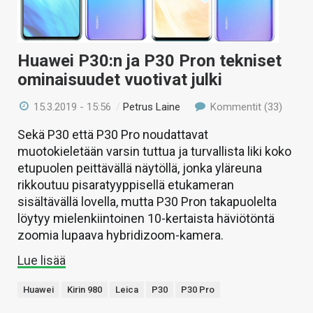
Huawei P30:n ja P30 Pron tekniset
ominaisuudet vuotivat julki
15.3.2019 - 15:56
/
Petrus Laine
Kommentit (33)
Sekä P30 että P30 Pro noudattavat
muotokieletään varsin tuttua ja turvallista liki koko
etupuolen peittävällä näytöllä, jonka yläreuna
rikkoutuu pisaratyyppisellä etukameran
sisältävällä lovella, mutta P30 Pron takapuolelta
löytyy mielenkiintoinen 10-kertaista häviötöntä
zoomia lupaava hybridizoom-kamera.
Lue lisää
Huawei
Kirin 980
Leica
P30
P30 Pro