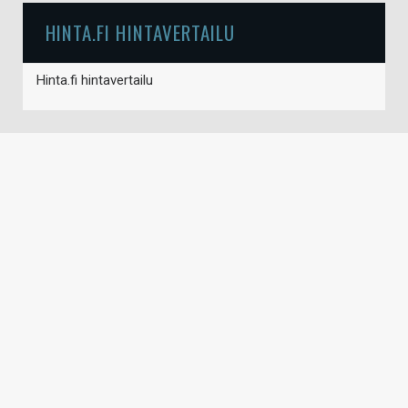
HINTA.FI HINTAVERTAILU
Hinta.fi hintavertailu