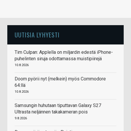
UUTISIA LYHYESTI
Tim Culpan: Applella on miljardin edestä iPhone-
puhelinten siruja odottamassa muistipiirejä
10.8.2026
Doom pyörii nyt (melkein) myös Commodore
64:llä
10.8.2026
Samsungin huhutaan tiputtavan Galaxy S27
Ultrasta neljännen takakameran pois
9.8.2026