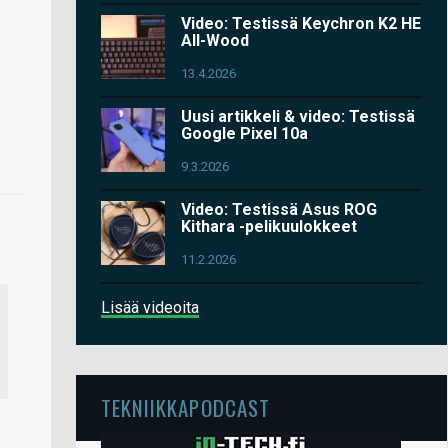
Video: Testissä Keychron K2 HE
All-Wood
13.4.2026
Uusi artikkeli & video: Testissä
Google Pixel 10a
9.3.2026
Video: Testissä Asus ROG
Kithara -pelikuulokkeet
11.2.2026
Lisää videoita
TEKNIIKKAPODCAST