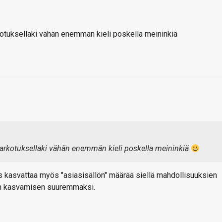
rkotuksellaki vähän enemmän kieli poskella meininkiä
 tarkotuksellaki vähän enemmän kieli poskella meininkiä
us kasvattaa myös "asiasisällön" määrää siellä mahdollisuuksien
van kasvamisen suuremmaksi.