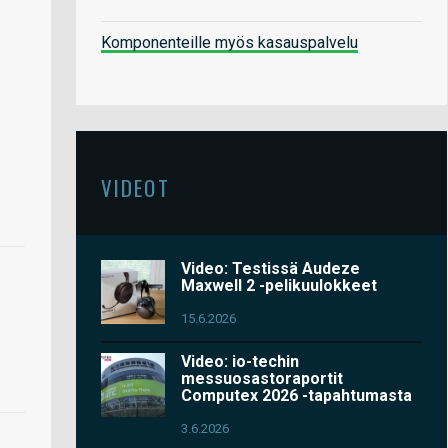
Komponenteille myös kasauspalvelu
VIDEOT
Video: Testissä Audeze
Maxwell 2 -pelikuulokkeet
15.6.2026
Video: io-techin
messuosastoraportit
Computex 2026 -tapahtumasta
3.6.2026