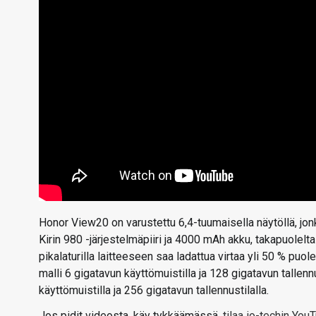
Honor View20 on varustettu 6,4-tuumaisella näytöllä, j
Kirin 980 -järjestelmäpiiri ja 4000 mAh akku, takapuolel
pikalaturilla laitteeseen saa ladattua virtaa yli 50 % pu
malli 6 gigatavun käyttömuistilla ja 128 gigatavun tallenn
käyttömuistilla ja 256 gigatavun tallennustilalla.
Jos pidit videosta, käy tykkäämässä,
tilaa io-techin Yo