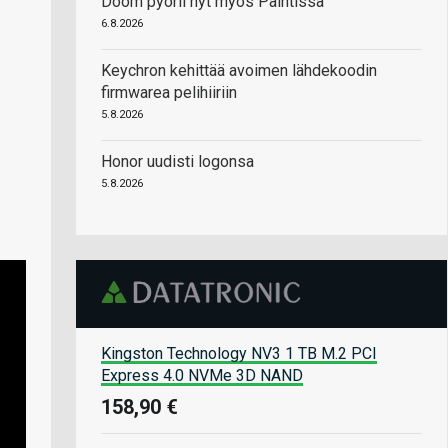
Doom pyörii nyt myös Paintissa
6.8.2026
Keychron kehittää avoimen lähdekoodin
firmwarea pelihiiriin
5.8.2026
Honor uudisti logonsa
5.8.2026
Kingston Technology NV3 1 TB M.2 PCI
Express 4.0 NVMe 3D NAND
158,90 €