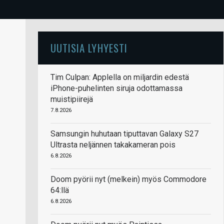
UUTISIA LYHYESTI
Tim Culpan: Applella on miljardin edestä
iPhone-puhelinten siruja odottamassa
muistipiirejä
7.8.2026
Samsungin huhutaan tiputtavan Galaxy S27
Ultrasta neljännen takakameran pois
6.8.2026
Doom pyörii nyt (melkein) myös Commodore
64:llä
6.8.2026