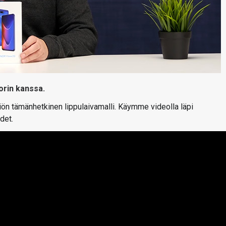
orin kanssa.
iön tämänhetkinen lippulaivamalli. Käymme videolla läpi
det.