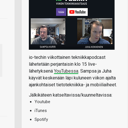
io-techin viikottainen tekniikkapodcast
lähetetään perjantaisin klo 15 live-
lähetyksenä
YouTubessa
. Sampsa ja Juha
käyvät keskenään läpi kuluneen viikon ajalta
ajankohtaiset tietotekniikka- ja mobiiliaiheet.
Jälkikäteen katseltavissa/kuunneltavissa:
Youtube
iTunes
Spotify