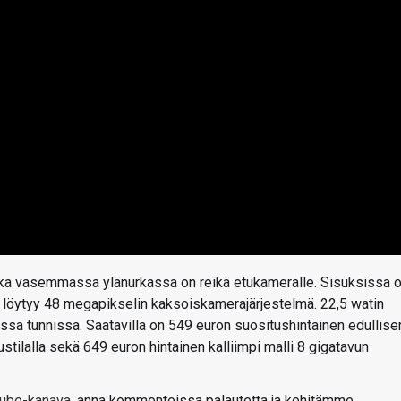
onka vasemmassa ylänurkassa on reikä etukameralle. Sisuksissa 
ta löytyy 48 megapikselin kaksoiskamerajärjestelmä. 22,5 watin
olessa tunnissa. Saatavilla on 549 euron suositushintainen edullis
ustilalla sekä 649 euron hintainen kalliimpi malli 8 gigatavun
uTube-kanava
, anna kommenteissa palautetta ja kehitämme