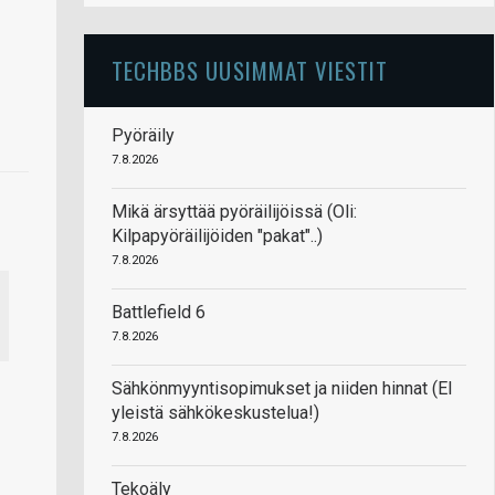
TECHBBS UUSIMMAT VIESTIT
Pyöräily
7.8.2026
Mikä ärsyttää pyöräilijöissä (Oli:
Kilpapyöräilijöiden "pakat"..)
7.8.2026
Battlefield 6
7.8.2026
Sähkönmyyntisopimukset ja niiden hinnat (EI
yleistä sähkökeskustelua!)
7.8.2026
Tekoäly