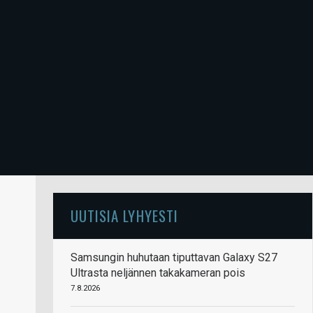
UUTISIA LYHYESTI
Samsungin huhutaan tiputtavan Galaxy S27
Ultrasta neljännen takakameran pois
7.8.2026