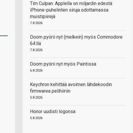
Tim Culpan: Applella on miljardin edestä
iPhone-puhelinten siruja odottamassa
muistipiirejä
7.8.2026
Doom pyörii nyt (melkein) myös Commodore
64:llä
7.8.2026
Doom pyörii nyt myös Paintissa
6.8.2026
Keychron kehittää avoimen lähdekoodin
firmwarea pelihiiriin
5.8.2026
Honor uudisti logonsa
5.8.2026