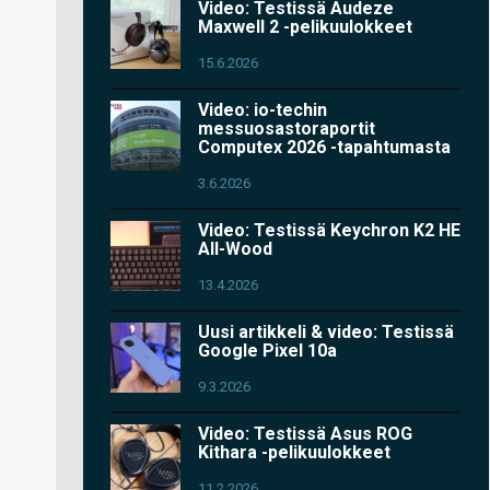
Video: Testissä Audeze
Maxwell 2 -pelikuulokkeet
15.6.2026
Video: io-techin
messuosastoraportit
Computex 2026 -tapahtumasta
3.6.2026
Video: Testissä Keychron K2 HE
All-Wood
13.4.2026
Uusi artikkeli & video: Testissä
Google Pixel 10a
9.3.2026
Video: Testissä Asus ROG
Kithara -pelikuulokkeet
11.2.2026