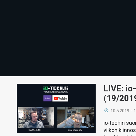
LIVE: io
(19/201
10.5.2019 - 
io-techin suo
viikon kiinno