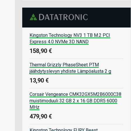
Kingston Technology NV3 1 TB M.2 PCI
Express 4.0 NVMe 3D NAND
158,90 €
Thermal Grizzly PhaseSheet PTM
jäähdytyslevyn yhdiste Lämpöalusta 2 g
13,90 €
Corsair Vengeance CMK32GX5M2B6000C38
muistimoduuli 32 GB 2 x 16 GB DDR5 6000
MHz
479,90 €
Kingston Technology FURY Beast