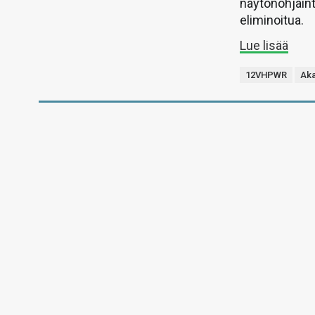
näytönohjaint
eliminoitua.
Lue lisää
12VHPWR
Ak