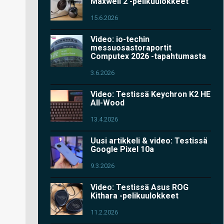
Maxwell 2 -pelikuulokkeet
15.6.2026
Video: io-techin
messuosastoraportit
Computex 2026 -tapahtumasta
3.6.2026
Video: Testissä Keychron K2 HE
All-Wood
13.4.2026
Uusi artikkeli & video: Testissä
Google Pixel 10a
9.3.2026
Video: Testissä Asus ROG
Kithara -pelikuulokkeet
11.2.2026