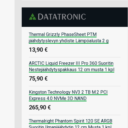
Thermal Grizzly PhaseSheet PTM
jäähdytyslevyn yhdiste Lämpöalusta 2 g
13,90 €
ARCTIC Liquid Freezer III Pro 360 Suoritin
Nestejäähdytyspakkaus 12 cm musta 1 kpl
75,90 €
Kingston Technology NV3 2 TB M.2 PCI
Express 4.0 NVMe 3D NAND
265,90 €
Thermalright Phantom Spirit 120 SE ARGB
Suoritin Ilmanjäähdytin 12 cm Musta 1 kpl