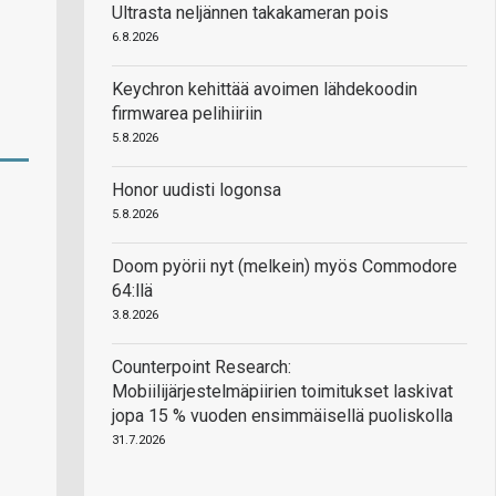
Ultrasta neljännen takakameran pois
6.8.2026
Keychron kehittää avoimen lähdekoodin
firmwarea pelihiiriin
5.8.2026
Honor uudisti logonsa
5.8.2026
Doom pyörii nyt (melkein) myös Commodore
64:llä
3.8.2026
Counterpoint Research:
Mobiilijärjestelmäpiirien toimitukset laskivat
jopa 15 % vuoden ensimmäisellä puoliskolla
31.7.2026