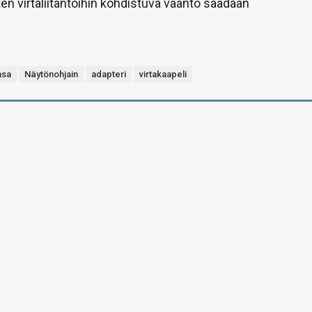
en virtaliitäntöihin kohdistuva vääntö saadaan
asa
Näytönohjain
adapteri
virtakaapeli