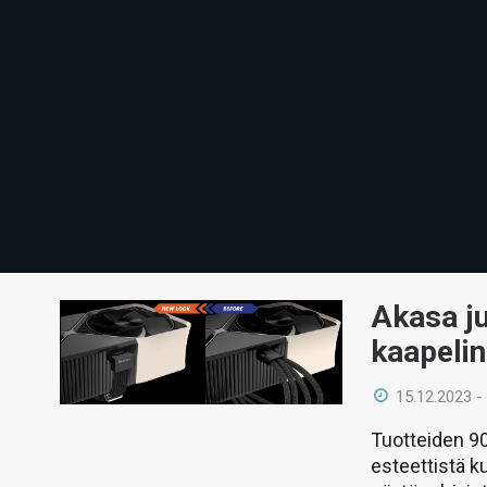
Akasa j
kaapelin
15.12.2023 -
Tuotteiden 9
esteettistä ku