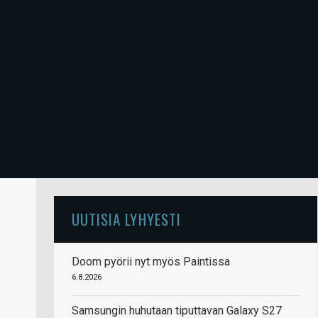
UUTISIA LYHYESTI
Doom pyörii nyt myös Paintissa
6.8.2026
Samsungin huhutaan tiputtavan Galaxy S27