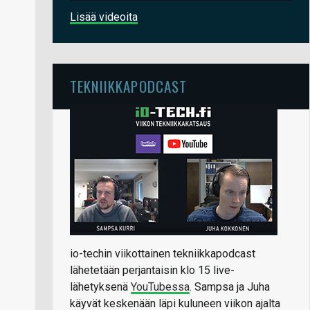
Lisää videoita
TEKNIIKKAPODCAST
io-techin viikottainen tekniikkapodcast
lähetetään perjantaisin klo 15 live-
lähetyksenä
YouTubessa
. Sampsa ja Juha
käyvät keskenään läpi kuluneen viikon ajalta