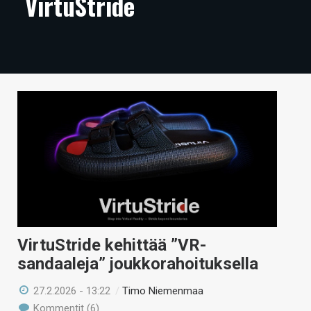
VirtuStride
ARTIKKELIT
VIDEOT
TECHBBS
TIETOA
HINTA.FI
KAUPPA
VAIHDA TEEMA
VirtuStride kehittää ”VR-
sandaaleja” joukkorahoituksella
HAKU
27.2.2026 - 13:22
/
Timo Niemenmaa
Kommentit (6)