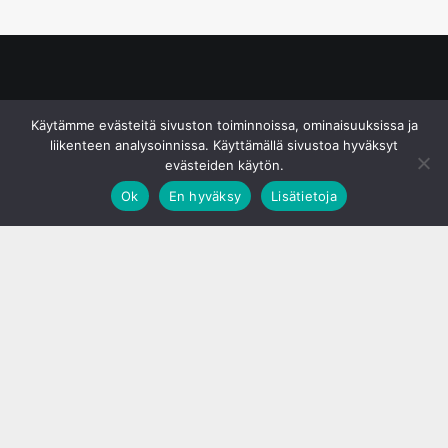
© S&J Media Oy
Käytämme evästeitä sivuston toiminnoissa, ominaisuuksissa ja
liikenteen analysoinnissa. Käyttämällä sivustoa hyväksyt
evästeiden käytön.
Ok
En hyväksy
Lisätietoja
;