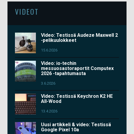
VIDEOT
Video: Testissä Audeze Maxwell 2
-pelikuulokkeet
15.6.2026
Video: io-techin
messuosastoraportit Computex
2026 -tapahtumasta
3.6.2026
Video: Testissä Keychron K2 HE
All-Wood
13.4.2026
Uusi artikkeli & video: Testissä
Google Pixel 10a