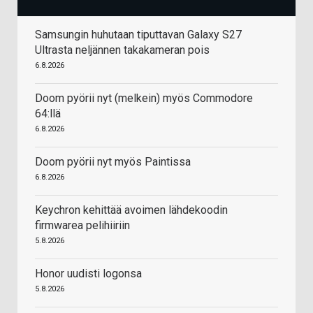
Samsungin huhutaan tiputtavan Galaxy S27
Ultrasta neljännen takakameran pois
6.8.2026
Doom pyörii nyt (melkein) myös Commodore
64:llä
6.8.2026
Doom pyörii nyt myös Paintissa
6.8.2026
Keychron kehittää avoimen lähdekoodin
firmwarea pelihiiriin
5.8.2026
Honor uudisti logonsa
5.8.2026