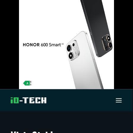
UUTISET