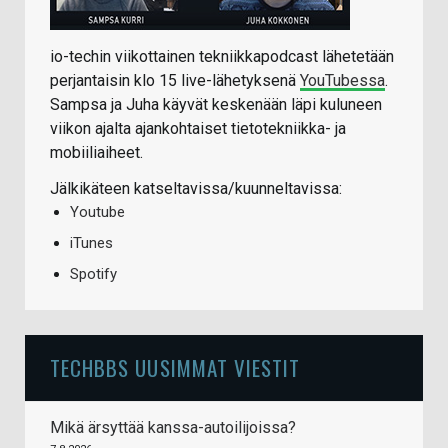
io-techin viikottainen tekniikkapodcast lähetetään
perjantaisin klo 15 live-lähetyksenä
YouTubessa
.
Sampsa ja Juha käyvät keskenään läpi kuluneen
viikon ajalta ajankohtaiset tietotekniikka- ja
mobiiliaiheet.
Jälkikäteen katseltavissa/kuunneltavissa:
Youtube
iTunes
Spotify
TECHBBS UUSIMMAT VIESTIT
Mikä ärsyttää kanssa-autoilijoissa?