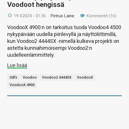
Voodoot hengissä
19.4.2024 - 01:36
/
Petrus Laine
Kommentit (16)
VoodooX 4900:n on tarkoitus tuoda Voodoo4 4500
nykypäivään uudella piirilevyllä ja näyttöliittimillä,
kun Voodoo2 4444SX -nimellä kulkeva projekti on
astetta kunniahimoisempi Voodoo2:n
uudelleenlämmittely.
Lue lisää
3dfx
Voodoo
Voodoo2 4444SX
VoodooX
VoodooX 4900