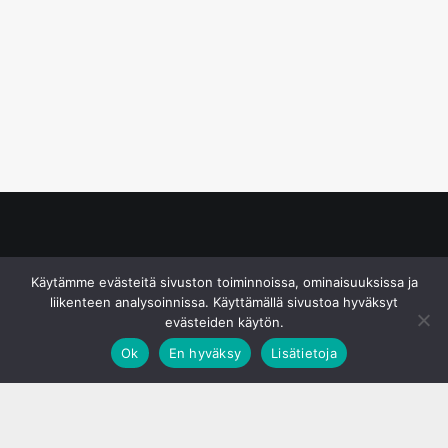
© S&J Media Oy
Käytämme evästeitä sivuston toiminnoissa, ominaisuuksissa ja
liikenteen analysoinnissa. Käyttämällä sivustoa hyväksyt
evästeiden käytön.
Ok
En hyväksy
Lisätietoja
;