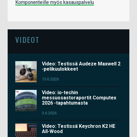
Komponenteille myös kasauspalvelu
VIDEOT
Video: Testissä Audeze Maxwell 2
-pelikuulokkeet
15.6.2026
Video: io-techin
messuosastoraportit Computex
2026 -tapahtumasta
3.6.2026
Video: Testissä Keychron K2 HE
All-Wood