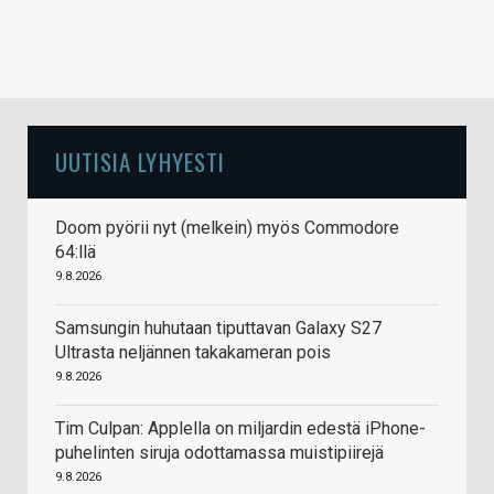
UUTISIA LYHYESTI
Doom pyörii nyt (melkein) myös Commodore
64:llä
9.8.2026
Samsungin huhutaan tiputtavan Galaxy S27
Ultrasta neljännen takakameran pois
9.8.2026
Tim Culpan: Applella on miljardin edestä iPhone-
puhelinten siruja odottamassa muistipiirejä
9.8.2026