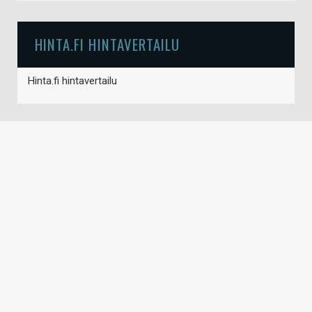
HINTA.FI HINTAVERTAILU
Hinta.fi hintavertailu