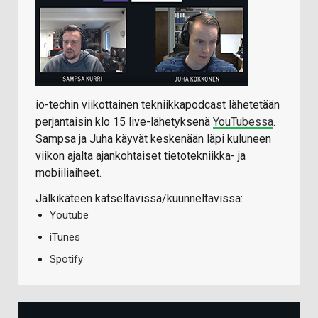
io-techin viikottainen tekniikkapodcast lähetetään
perjantaisin klo 15 live-lähetyksenä
YouTubessa
.
Sampsa ja Juha käyvät keskenään läpi kuluneen
viikon ajalta ajankohtaiset tietotekniikka- ja
mobiiliaiheet.
Jälkikäteen katseltavissa/kuunneltavissa:
Youtube
iTunes
Spotify