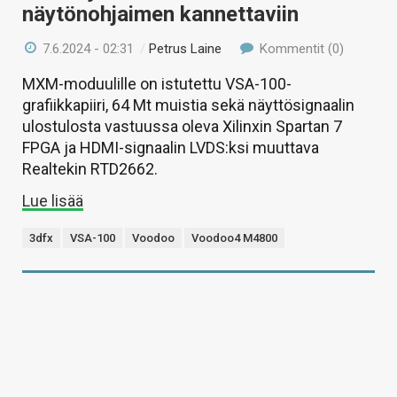
näytönohjaimen kannettaviin
7.6.2024 - 02:31
/
Petrus Laine
Kommentit (0)
MXM-moduulille on istutettu VSA-100-
grafiikkapiiri, 64 Mt muistia sekä näyttösignaalin
ulostulosta vastuussa oleva Xilinxin Spartan 7
FPGA ja HDMI-signaalin LVDS:ksi muuttava
Realtekin RTD2662.
Lue lisää
3dfx
VSA-100
Voodoo
Voodoo4 M4800