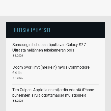
UUTISIA LYHYESTI
Samsungin huhutaan tiputtavan Galaxy S27
Ultrasta neljännen takakameran pois
8.8.2026
Doom pyörii nyt (melkein) myös Commodore
64:llä
8.8.2026
Tim Culpan: Applella on miljardin edestä iPhone-
puhelinten siruja odottamassa muistipiirejä
8.8.2026