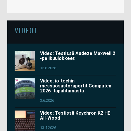
VIDEOT
Video: Testissä Audeze Maxwell 2
-pelikuulokkeet
15.6.2026
Video: io-techin
messuosastoraportit Computex
2026 -tapahtumasta
3.6.2026
Video: Testissä Keychron K2 HE
All-Wood
13.4.2026