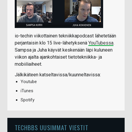
io-techin viikottainen tekniikkapodcast lähetetään
perjantaisin klo 15 live-lähetyksenä
YouTubessa
.
Sampsa ja Juha käyvät keskenään läpi kuluneen
viikon ajalta ajankohtaiset tietotekniikka- ja
mobiiliaiheet.
Jälkikäteen katseltavissa/kuunneltavissa:
Youtube
iTunes
Spotify
TECHBBS UUSIMMAT VIESTIT