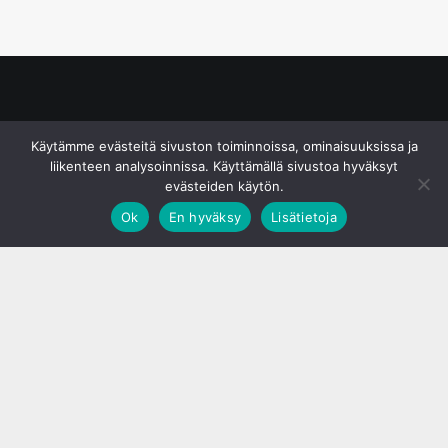
© S&J Media Oy
Käytämme evästeitä sivuston toiminnoissa, ominaisuuksissa ja
liikenteen analysoinnissa. Käyttämällä sivustoa hyväksyt
evästeiden käytön.
Ok
En hyväksy
Lisätietoja
;