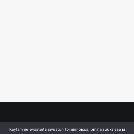
© S&J Media Oy
Käytämme evästeitä sivuston toiminnoissa, ominaisuuksissa ja