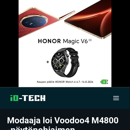
Modaaja loi Voodoo4 M4800
UUTISET
-näytönohjaimen