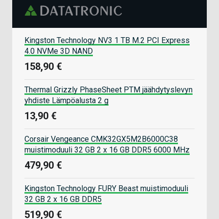
Kingston Technology NV3 1 TB M.2 PCI Express
4.0 NVMe 3D NAND
158,90 €
Thermal Grizzly PhaseSheet PTM jäähdytyslevyn
yhdiste Lämpöalusta 2 g
13,90 €
Corsair Vengeance CMK32GX5M2B6000C38
muistimoduuli 32 GB 2 x 16 GB DDR5 6000 MHz
479,90 €
Kingston Technology FURY Beast muistimoduuli
32 GB 2 x 16 GB DDR5
519,90 €