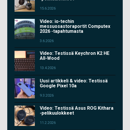
15.6.2026
Video: io-techin
messuosastoraportit Computex
2026 -tapahtumasta
3.6.2026
Video: Testissä Keychron K2 HE
All-Wood
13.4.2026
Uusi artikkeli & video: Testissä
Google Pixel 10a
9.3.2026
Video: Testissä Asus ROG Kithara
-pelikuulokkeet
11.2.2026