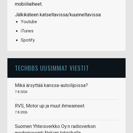
mobiiliaiheet.
Jälkikäteen katseltavissa/kuunneltavissa:
Youtube
iTunes
Spotify
TECHBBS UUSIMMAT VIESTIT
Mikä ärsyttää kanssa-autoilijoissa?
7.8.2026
RVS, Motor up ja muut ihmeaineet.
7.8.2026
Suomen Yhteisverkko Oy:n radioverkon
modernisointi Nokian tekniikalla