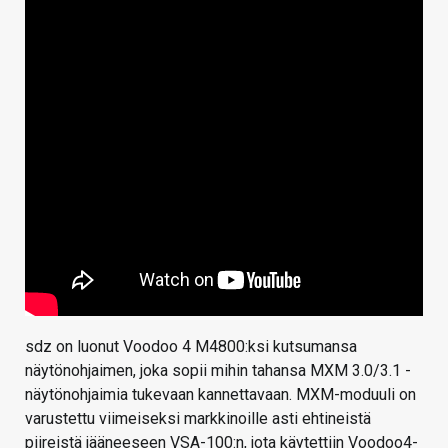
sdz on luonut Voodoo 4 M4800:ksi kutsumansa
näytönohjaimen, joka sopii mihin tahansa MXM 3.0/3.1 -
näytönohjaimia tukevaan kannettavaan. MXM-moduuli on
varustettu viimeiseksi markkinoille asti ehtineistä
piireistä jääneeseen VSA-100:n, jota käytettiin Voodoo4-