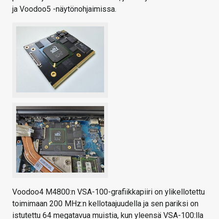
ja Voodoo5 -näytönohjaimissa.
Voodoo4 M4800:n VSA-100-grafiikkapiiri on ylikellotettu
toimimaan 200 MHz:n kellotaajuudella ja sen pariksi on
istutettu 64 megatavua muistia, kun yleensä VSA-100:lla