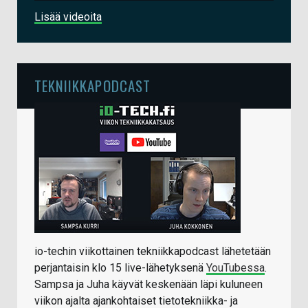
Lisää videoita
TEKNIIKKAPODCAST
io-techin viikottainen tekniikkapodcast lähetetään
perjantaisin klo 15 live-lähetyksenä
YouTubessa
.
Sampsa ja Juha käyvät keskenään läpi kuluneen
viikon ajalta ajankohtaiset tietotekniikka- ja