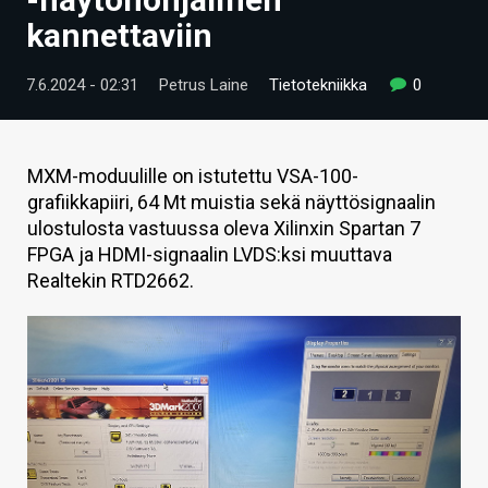
ARTIKKELIT
kannettaviin
VIDEOT
7.6.2024 - 02:31
Petrus Laine
Tietotekniikka
0
TECHBBS
TIETOA
MXM-moduulille on istutettu VSA-100-
grafiikkapiiri, 64 Mt muistia sekä näyttösignaalin
HINTA.FI
ulostulosta vastuussa oleva Xilinxin Spartan 7
FPGA ja HDMI-signaalin LVDS:ksi muuttava
KAUPPA
Realtekin RTD2662.
VAIHDA TEEMA
HAKU