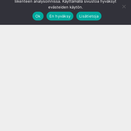
liikenteen analysoinnissa. Käyttämällä sivustoa hyväksyt
evästeiden käytön.
Ok
En hyväksy
Lisätietoja
;