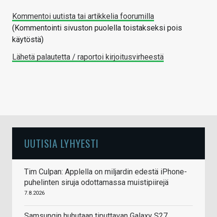
Kommentoi uutista tai artikkelia foorumilla
(Kommentointi sivuston puolella toistakseksi pois
käytöstä)
Lähetä palautetta / raportoi kirjoitusvirheestä
UUTISIA LYHYESTI
Tim Culpan: Applella on miljardin edestä iPhone-
puhelinten siruja odottamassa muistipiirejä
7.8.2026
Samsungin huhutaan tiputtavan Galaxy S27