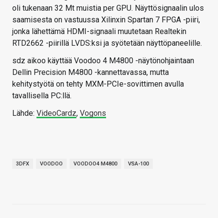
oli tukenaan 32 Mt muistia per GPU. Näyttösignaalin ulos
saamisesta on vastuussa Xilinxin Spartan 7 FPGA -piiri,
jonka lähettämä HDMI-signaali muutetaan Realtekin
RTD2662 -piirillä LVDS:ksi ja syötetään näyttöpaneelille.
sdz aikoo käyttää Voodoo 4 M4800 -näytönohjaintaan
Dellin Precision M4800 -kannettavassa, mutta
kehitystyötä on tehty MXM-PCIe-sovittimen avulla
tavallisella PC:llä.
Lähde:
VideoCardz
,
Vogons
3DFX
VOODOO
VOODOO4 M4800
VSA-100