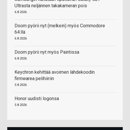
Ultrasta neljännen takakameran pois
6.8.2026
Doom pyörii nyt (melkein) myös Commodore
64:llä
6.8.2026
Doom pyörii nyt myös Paintissa
6.8.2026
Keychron kehittää avoimen lähdekoodin
firmwarea pelihiiriin
5.8.2026
Honor uudisti logonsa
5.8.2026