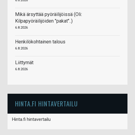
6.8.2026
Mikä ärsyttää pyöräilijöissä (Oli:
Kilpapyöräilijöiden "pakat"..)
6.8.2026
Henkilökohtainen talous
6.8.2026
Liittymät
6.8.2026
HINTA.FI HINTAVERTAILU
Hinta.fi hintavertailu