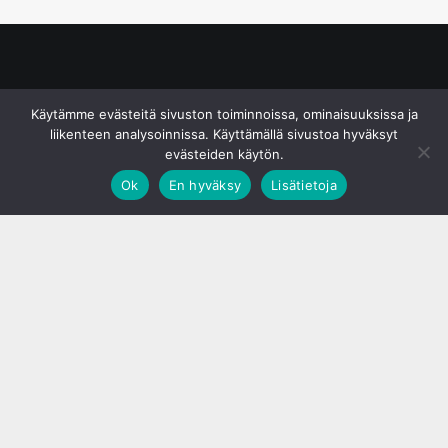
© S&J Media Oy
Käytämme evästeitä sivuston toiminnoissa, ominaisuuksissa ja
liikenteen analysoinnissa. Käyttämällä sivustoa hyväksyt
evästeiden käytön.
Ok
En hyväksy
Lisätietoja
;