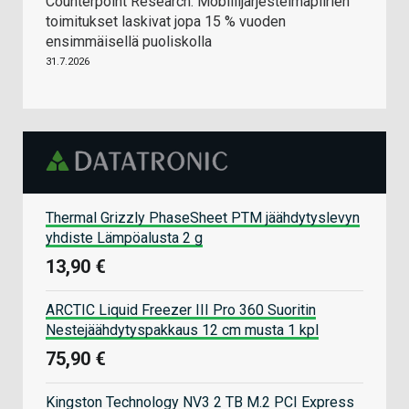
Counterpoint Research: Mobiilijärjestelmäpiirien
toimitukset laskivat jopa 15 % vuoden
ensimmäisellä puoliskolla
31.7.2026
Thermal Grizzly PhaseSheet PTM jäähdytyslevyn
yhdiste Lämpöalusta 2 g
13,90 €
ARCTIC Liquid Freezer III Pro 360 Suoritin
Nestejäähdytyspakkaus 12 cm musta 1 kpl
75,90 €
Kingston Technology NV3 2 TB M.2 PCI Express