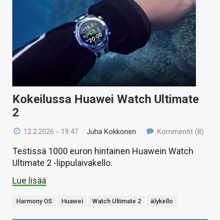
KAUPPA
VAIHDA TEEMA
HAKU
Kokeilussa Huawei Watch Ultimate
2
12.2.2026 - 19:47
/
Juha Kokkonen
Kommentit (8)
Testissä 1000 euron hintainen Huawein Watch
Ultimate 2 -lippulaivakello.
Lue lisää
Harmony OS
Huawei
Watch Ultimate 2
älykello