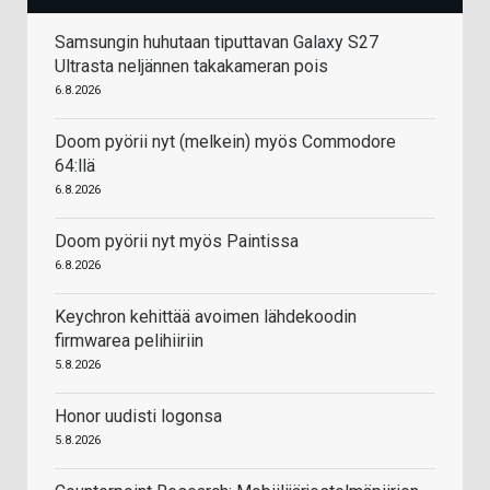
Samsungin huhutaan tiputtavan Galaxy S27
Ultrasta neljännen takakameran pois
6.8.2026
Doom pyörii nyt (melkein) myös Commodore
64:llä
6.8.2026
Doom pyörii nyt myös Paintissa
6.8.2026
Keychron kehittää avoimen lähdekoodin
firmwarea pelihiiriin
5.8.2026
Honor uudisti logonsa
5.8.2026