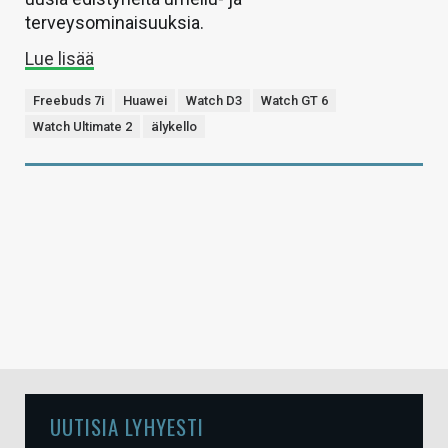
terveysominaisuuksia.
Lue lisää
Freebuds 7i
Huawei
Watch D3
Watch GT 6
Watch Ultimate 2
älykello
UUTISIA LYHYESTI