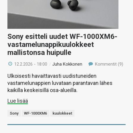
Sony esitteli uudet WF-1000XM6-
vastamelunappikuulokkeet
mallistonsa huipulle
12.2.2026 - 18:00
/
Juha Kokkonen
Kommentit (9)
Ulkoisesti havaittavasti uudistuneiden
vastamelunappien luvataan parantavan lähes
kaikilla keskeisillä osa-alueilla.
Lue lisää
Sony
WF-1000XM6
kuulokkeet