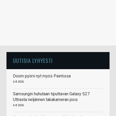
UUTISIA LYHYESTI
Doom pyörii nyt myös Paintissa
6.8.2026
Samsungin huhutaan tiputtavan Galaxy S27
Ultrasta neljännen takakameran pois
6.8.2026