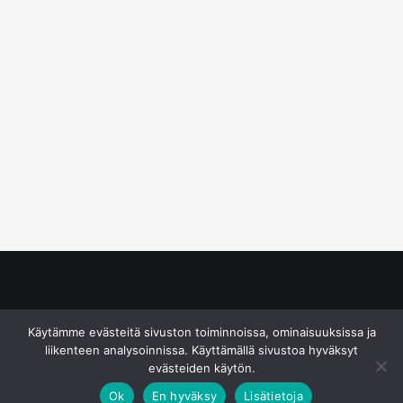
© S&J Media Oy
Käytämme evästeitä sivuston toiminnoissa, ominaisuuksissa ja
liikenteen analysoinnissa. Käyttämällä sivustoa hyväksyt
evästeiden käytön.
Ok
En hyväksy
Lisätietoja