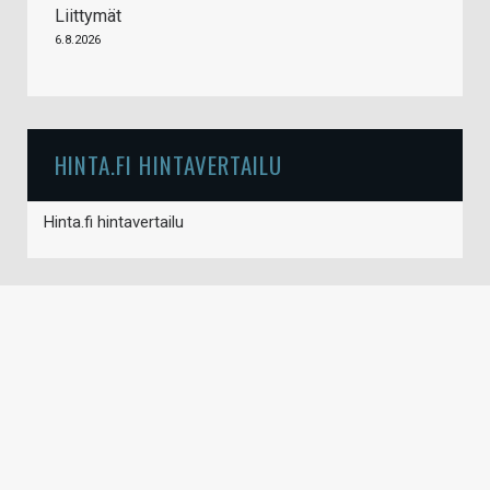
Liittymät
6.8.2026
HINTA.FI HINTAVERTAILU
Hinta.fi hintavertailu