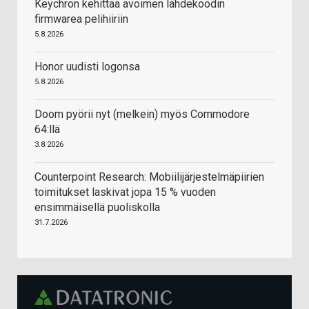
Keychron kehittää avoimen lähdekoodin
firmwarea pelihiiriin
5.8.2026
Honor uudisti logonsa
5.8.2026
Doom pyörii nyt (melkein) myös Commodore
64:llä
3.8.2026
Counterpoint Research: Mobiilijärjestelmäpiirien
toimitukset laskivat jopa 15 % vuoden
ensimmäisellä puoliskolla
31.7.2026