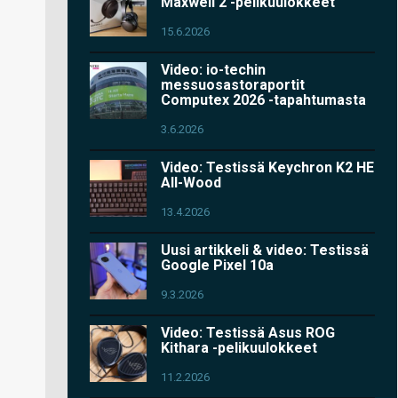
Maxwell 2 -pelikuulokkeet
15.6.2026
Video: io-techin
messuosastoraportit
Computex 2026 -tapahtumasta
3.6.2026
Video: Testissä Keychron K2 HE
All-Wood
13.4.2026
Uusi artikkeli & video: Testissä
Google Pixel 10a
9.3.2026
Video: Testissä Asus ROG
Kithara -pelikuulokkeet
11.2.2026