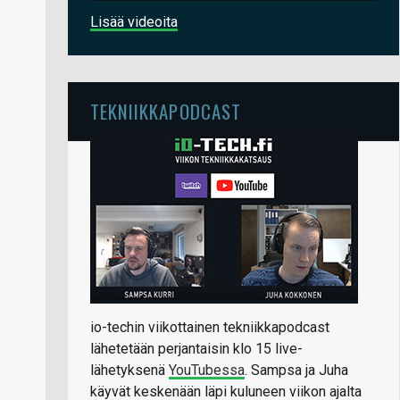
Lisää videoita
TEKNIIKKAPODCAST
io-techin viikottainen tekniikkapodcast
lähetetään perjantaisin klo 15 live-
lähetyksenä
YouTubessa
. Sampsa ja Juha
käyvät keskenään läpi kuluneen viikon ajalta