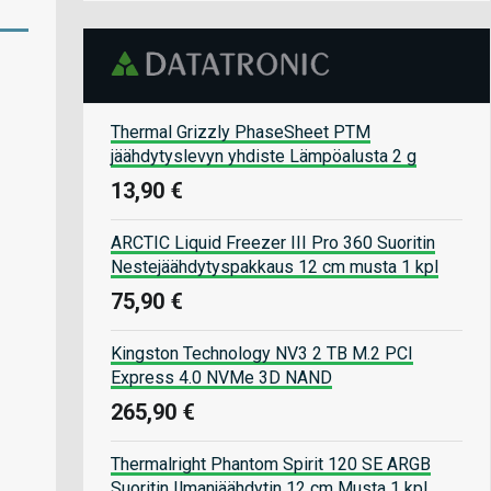
Thermal Grizzly PhaseSheet PTM
jäähdytyslevyn yhdiste Lämpöalusta 2 g
13,90 €
ARCTIC Liquid Freezer III Pro 360 Suoritin
Nestejäähdytyspakkaus 12 cm musta 1 kpl
75,90 €
Kingston Technology NV3 2 TB M.2 PCI
Express 4.0 NVMe 3D NAND
265,90 €
Thermalright Phantom Spirit 120 SE ARGB
Suoritin Ilmanjäähdytin 12 cm Musta 1 kpl