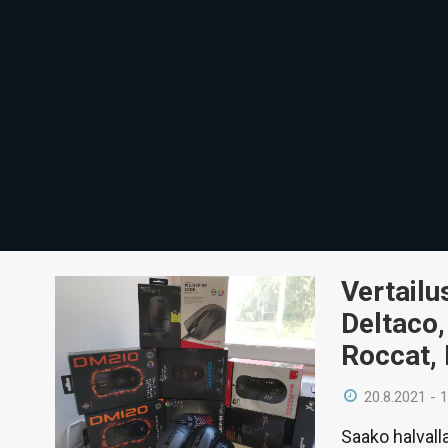
Vertailu
Deltaco,
Roccat,
20.8.2021 - 
Saako halval