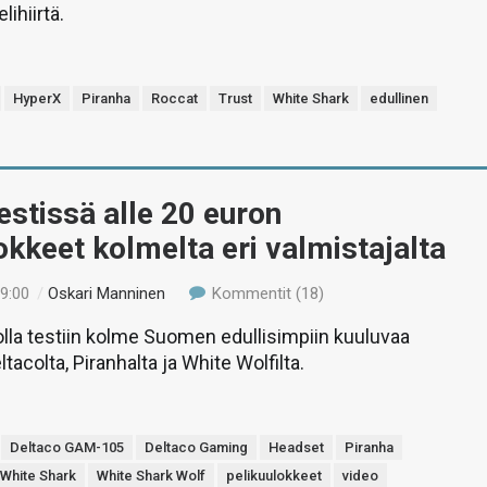
lihiirtä.
HyperX
Piranha
Roccat
Trust
White Shark
edullinen
estissä alle 20 euron
okkeet kolmelta eri valmistajalta
19:00
/
Oskari Manninen
Kommentit (18)
la testiin kolme Suomen edullisimpiin kuuluvaa
tacolta, Piranhalta ja White Wolfilta.
Deltaco GAM-105
Deltaco Gaming
Headset
Piranha
White Shark
White Shark Wolf
pelikuulokkeet
video