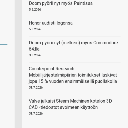
Doom pyörii nyt myös Paintissa
5.8.2026
Honor uudisti logonsa
5.8.2026
Doom pyörii nyt (melkein) myös Commodore
64:llä
3.8.2026
Counterpoint Research:
Mobiilijärjestelmäpiirien toimitukset laskivat
jopa 15 % vuoden ensimmäisellä puoliskolla
31.7.2026
Valve julkaisi Steam Machinen kotelon 3D
CAD -tiedostot avoimeen käyttöön
31.7.2026