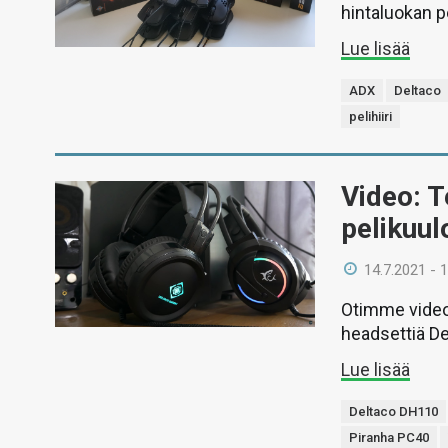
hintaluokan pe
Lue lisää
ADX
Deltaco
pelihiiri
Video: T
pelikuul
14.7.2021 - 
Otimme videol
headsettiä Del
Lue lisää
Deltaco DH110
Piranha PC40