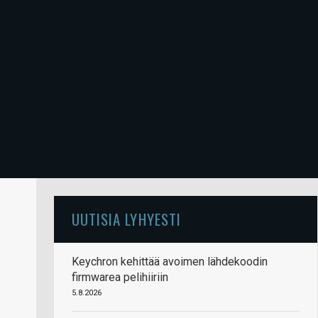
UUTISIA LYHYESTI
Keychron kehittää avoimen lähdekoodin
firmwarea pelihiiriin
5.8.2026