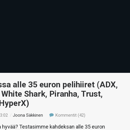
ssa alle 35 euron pelihiiret (ADX,
 White Shark, Piranha, Trust,
 HyperX)
13:02
/
Joona Säkkinen
Kommentit (42)
la hyvää? Testasimme kahdeksan alle 35 euron