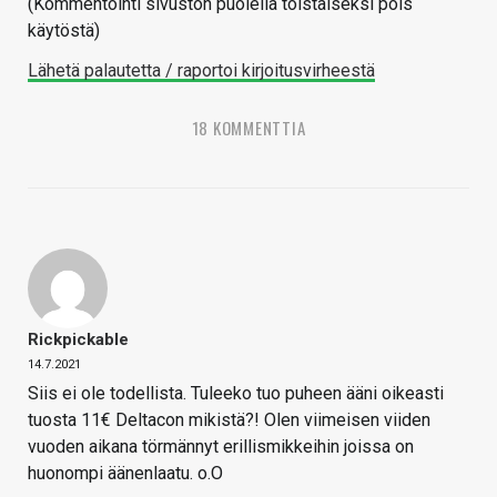
(Kommentointi sivuston puolella toistaiseksi pois
käytöstä)
Lähetä palautetta / raportoi kirjoitusvirheestä
18 KOMMENTTIA
Rickpickable
14.7.2021
Siis ei ole todellista. Tuleeko tuo puheen ääni oikeasti
tuosta 11€ Deltacon mikistä?! Olen viimeisen viiden
vuoden aikana törmännyt erillismikkeihin joissa on
huonompi äänenlaatu. o.O