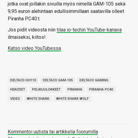
jotka ovat joillakin sivuilla myös nimellä GAM-105 sekä
9,95 euron alehintaan edullisimmillaan saatavilla olleet
Piranha PC40:t.
Jos pidit videosta niin
tilaa io-techin YouTube-kanava
ilmaiseksi, kiitos!.
Katso video YouTubessa
DELTACO DH110
DELTACO GAM-105
DELTACO GAMING
HEADSET
PELIKUULOKKEET
PIRANHA
PIRANHA PC40
VIDEO
WHITE SHARK
WHITE SHARK WOLF
Kommentoi uutista tai artikkelia foorumilla