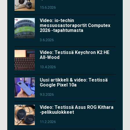
15.6.2026
Video: io-techin
messuosastoraportit Computex
2026 -tapahtumasta
3.6.2026
Video: Testissä Keychron K2 HE
All-Wood
13.4.2026
Uusi artikkeli & video: Testissä
Google Pixel 10a
9.3.2026
Video: Testissä Asus ROG Kithara
-pelikuulokkeet
11.2.2026