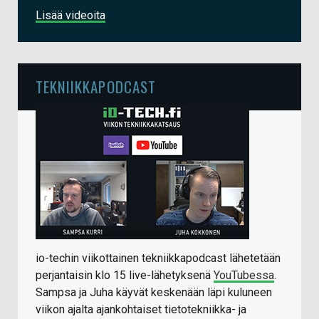
Lisää videoita
TEKNIIKKAPODCAST
io-techin viikottainen tekniikkapodcast lähetetään
perjantaisin klo 15 live-lähetyksenä
YouTubessa
.
Sampsa ja Juha käyvät keskenään läpi kuluneen
viikon ajalta ajankohtaiset tietotekniikka- ja