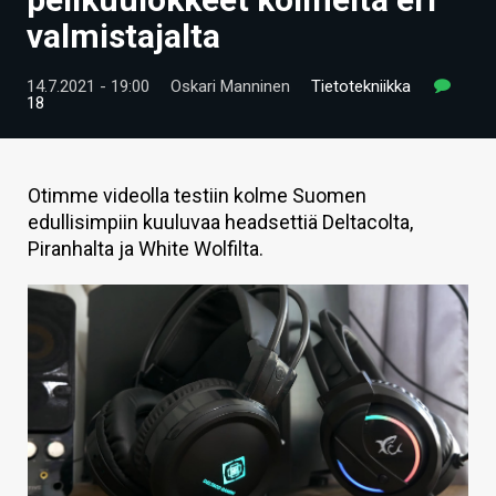
ARTIKKELIT
valmistajalta
VIDEOT
14.7.2021 - 19:00
Oskari Manninen
Tietotekniikka
18
TECHBBS
TIETOA
Otimme videolla testiin kolme Suomen
HINTA.FI
edullisimpiin kuuluvaa headsettiä Deltacolta,
Piranhalta ja White Wolfilta.
KAUPPA
VAIHDA TEEMA
HAKU