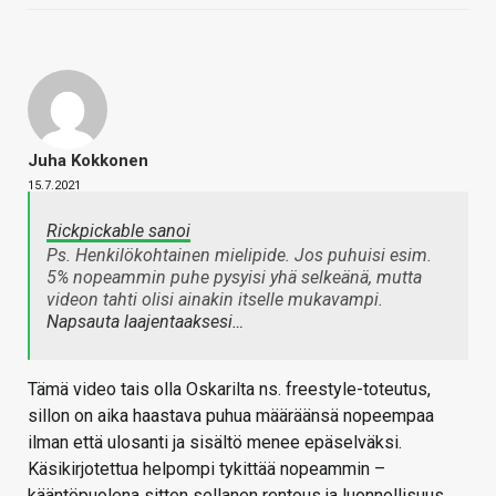
Juha Kokkonen
15.7.2021
Rickpickable sanoi
Ps. Henkilökohtainen mielipide. Jos puhuisi esim.
5% nopeammin puhe pysyisi yhä selkeänä, mutta
videon tahti olisi ainakin itselle mukavampi.
Napsauta laajentaaksesi…
Tämä video tais olla Oskarilta ns. freestyle-toteutus,
sillon on aika haastava puhua määräänsä nopeempaa
ilman että ulosanti ja sisältö menee epäselväksi.
Käsikirjotettua helpompi tykittää nopeammin –
kääntöpuolena sitten sellanen rentous ja luonnollisuus