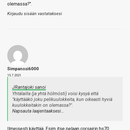
olemassa?".
Kirjaudu sisään vastataksesi
Simpanssi6000
15.7.2021
JRantajoki sanoi
Yhtälailla (ja yhtä hölmösti) voisi kysyä että
"käyttääkö joku pelikuulokkeita, kun oikeasti hyviä
kuulokkeitakin on olemassa?".
Napsauta laajentaaksesi…
Ilmeisesti käyttää. Esim itse pelaan corsairin hs70