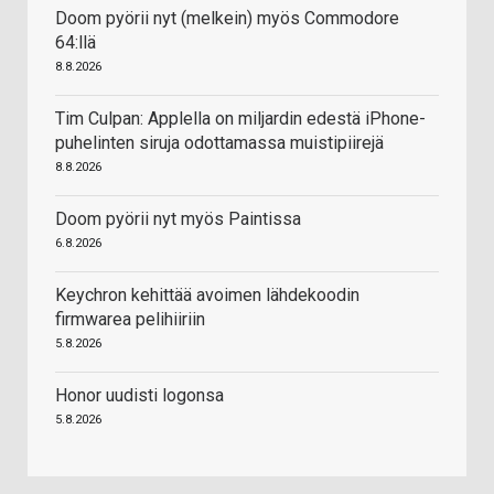
Doom pyörii nyt (melkein) myös Commodore
64:llä
8.8.2026
Tim Culpan: Applella on miljardin edestä iPhone-
puhelinten siruja odottamassa muistipiirejä
8.8.2026
Doom pyörii nyt myös Paintissa
6.8.2026
Keychron kehittää avoimen lähdekoodin
firmwarea pelihiiriin
5.8.2026
Honor uudisti logonsa
5.8.2026