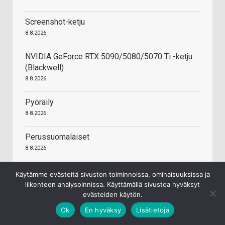
Screenshot-ketju
8.8.2026
NVIDIA GeForce RTX 5090/5080/5070 Ti -ketju
(Blackwell)
8.8.2026
Pyöräily
8.8.2026
Perussuomalaiset
8.8.2026
Elämän synty
Käytämme evästeitä sivuston toiminnoissa, ominaisuuksissa ja
8.8.2026
liikenteen analysoinnissa. Käyttämällä sivustoa hyväksyt
evästeiden käytön.
Minkä fyysisen levykäisen ostin viimeksi
Ok
En hyväksy
Lisätietoja
8.8.2026