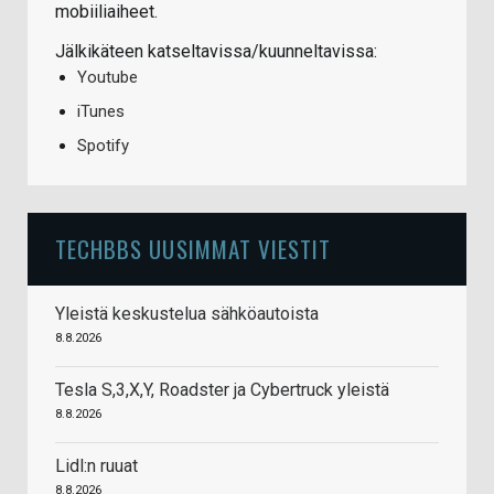
mobiiliaiheet.
Jälkikäteen katseltavissa/kuunneltavissa:
Youtube
iTunes
Spotify
TECHBBS UUSIMMAT VIESTIT
Yleistä keskustelua sähköautoista
8.8.2026
Tesla S,3,X,Y, Roadster ja Cybertruck yleistä
8.8.2026
Lidl:n ruuat
8.8.2026