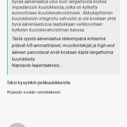
hyvää äänenlaatua ulos kuin langallisista korkea
impedanssin kuulokkeista, jotka on kytketty
kunnolliseen kuulokevahvistimeen. Akkukäyttöinen
kuulokkeisiin integroitu vahvistin ei ole koskaan yhtä
hyvä äänenlaadussa laadukkaan verkkovirtaan
kytketyn kuulokevahvistimen kanssa.
Tästä syystä äänenlaatua tärkeimpänä kriteerinä
pitävät hifi-ammattilaiset, musiikintekijät ja high-end
ääneen panostavat eivät koskaan käytä langattomia
kuulokkeita.
Napsauta laajentaaksesi…
Siksi kysyinkin pelikuulokkeista.
Kirjaudu sisään vastataksesi