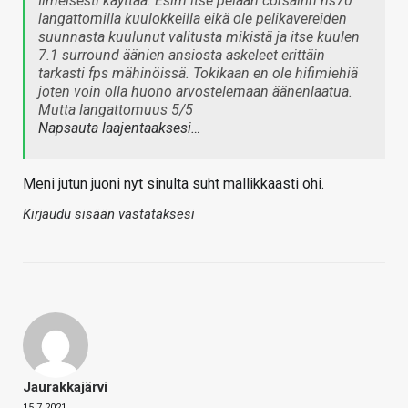
Ilmeisesti käyttää. Esim itse pelaan corsairin hs70
langattomilla kuulokkeilla eikä ole pelikavereiden
suunnasta kuulunut valitusta mikistä ja itse kuulen
7.1 surround äänien ansiosta askeleet erittäin
tarkasti fps mähinöissä. Tokikaan en ole hifimiehiä
joten voin olla huono arvostelemaan äänenlaatua.
Mutta langattomuus 5/5
Napsauta laajentaaksesi…
Meni jutun juoni nyt sinulta suht mallikkaasti ohi.
Kirjaudu sisään vastataksesi
Jaurakkajärvi
15.7.2021