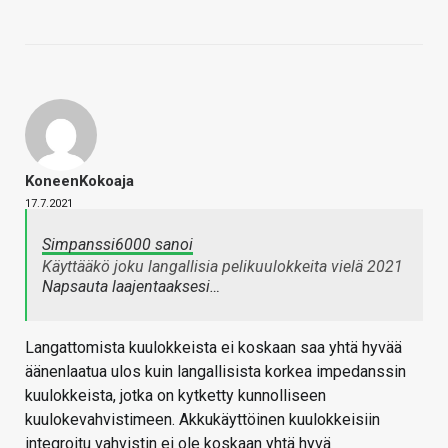
KoneenKokoaja
17.7.2021
Simpanssi6000 sanoi
Käyttääkö joku langallisia pelikuulokkeita vielä 2021
Napsauta laajentaaksesi…
Langattomista kuulokkeista ei koskaan saa yhtä hyvää
äänenlaatua ulos kuin langallisista korkea impedanssin
kuulokkeista, jotka on kytketty kunnolliseen
kuulokevahvistimeen. Akkukäyttöinen kuulokkeisiin
integroitu vahvistin ei ole koskaan yhtä hyvä