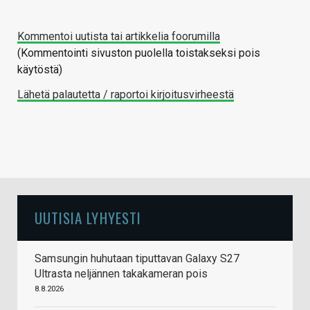
Kommentoi uutista tai artikkelia foorumilla
(Kommentointi sivuston puolella toistakseksi pois
käytöstä)
Lähetä palautetta / raportoi kirjoitusvirheestä
UUTISIA LYHYESTI
Samsungin huhutaan tiputtavan Galaxy S27
Ultrasta neljännen takakameran pois
8.8.2026