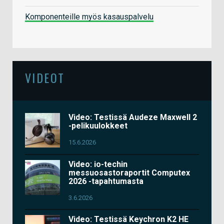
Komponenteille myös kasauspalvelu
VIDEOT
Video: Testissä Audeze Maxwell 2
-pelikuulokkeet
15.6.2026
Video: io-techin
messuosastoraportit Computex
2026 -tapahtumasta
3.6.2026
Video: Testissä Keychron K2 HE