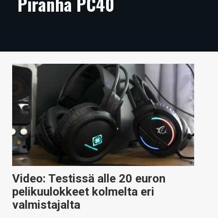
Piranha PC40
ARTIKKELIT
VIDEOT
TECHBBS
TIETOA
HINTA.FI
KAUPPA
VAIHDA TEEMA
Video: Testissä alle 20 euron
HAKU
pelikuulokkeet kolmelta eri
valmistajalta