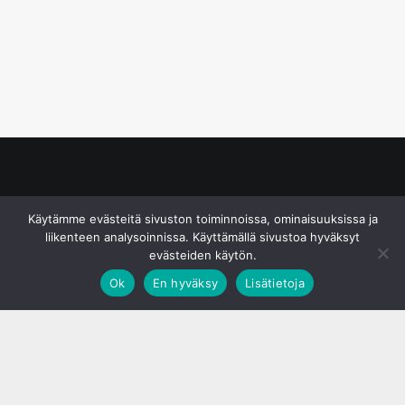
© S&J Media Oy
Käytämme evästeitä sivuston toiminnoissa, ominaisuuksissa ja
liikenteen analysoinnissa. Käyttämällä sivustoa hyväksyt
evästeiden käytön.
Ok
En hyväksy
Lisätietoja
;