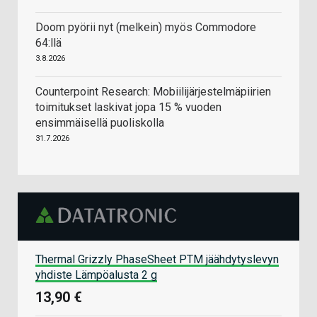
Doom pyörii nyt (melkein) myös Commodore
64:llä
3.8.2026
Counterpoint Research: Mobiilijärjestelmäpiirien
toimitukset laskivat jopa 15 % vuoden
ensimmäisellä puoliskolla
31.7.2026
Thermal Grizzly PhaseSheet PTM jäähdytyslevyn
yhdiste Lämpöalusta 2 g
13,90 €