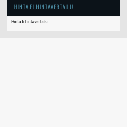
HINTA.FI HINTAVERTAILU
Hinta.fi hintavertailu