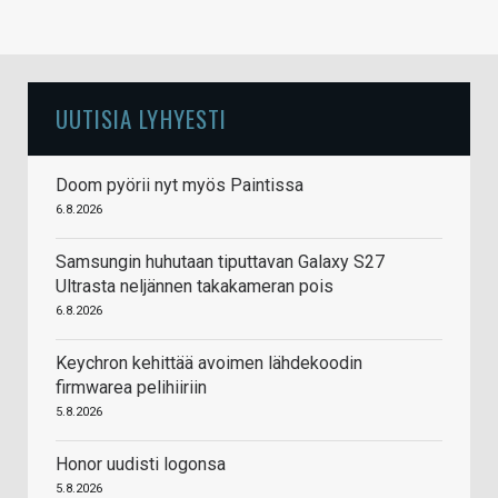
UUTISIA LYHYESTI
Doom pyörii nyt myös Paintissa
6.8.2026
Samsungin huhutaan tiputtavan Galaxy S27
Ultrasta neljännen takakameran pois
6.8.2026
Keychron kehittää avoimen lähdekoodin
firmwarea pelihiiriin
5.8.2026
Honor uudisti logonsa
5.8.2026