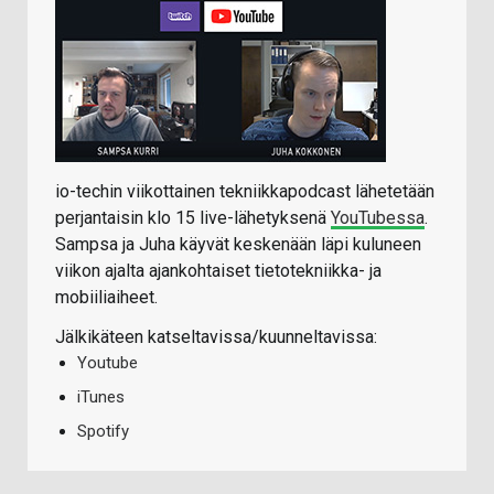
io-techin viikottainen tekniikkapodcast lähetetään
perjantaisin klo 15 live-lähetyksenä
YouTubessa
.
Sampsa ja Juha käyvät keskenään läpi kuluneen
viikon ajalta ajankohtaiset tietotekniikka- ja
mobiiliaiheet.
Jälkikäteen katseltavissa/kuunneltavissa:
Youtube
iTunes
Spotify