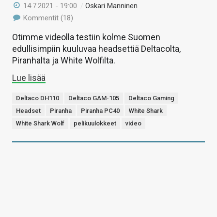
14.7.2021 - 19:00
/
Oskari Manninen
Kommentit (18)
Otimme videolla testiin kolme Suomen
edullisimpiin kuuluvaa headsettiä Deltacolta,
Piranhalta ja White Wolfilta.
Lue lisää
Deltaco DH110
Deltaco GAM-105
Deltaco Gaming
Headset
Piranha
Piranha PC40
White Shark
White Shark Wolf
pelikuulokkeet
video